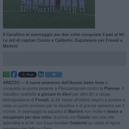
Il Cavallino in svantaggio per due volte conquista il pari al 94'.
Le reti di capitan Cutolo e Calderini. Espulsione per Frosali e
Mariotti
AREZZO —
Il cuore amaranto dell'Arezzo batte forte
e
conquista un punto pesante a Piancastagnaio contro la
Pianese
. Il
Cavallino costretto
a giocare in dieci
per oltre 50' a causa
dell'espulsione di
Frosali,
al 43' riesce all'ultimo respiro a portare a
casa un punto prezioso per la classifica e di grande spessore per il
morale. In svantaggio la squadra di
Mariotti
non molla e
riesce a
recuperare per due volte:
la prima con
Cutolo
con una rete
splendida e al 94' con il suo bomber
Calderini
su calcio di rigore
concesso per fallo su Zona.