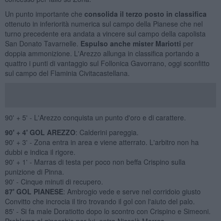
Un punto importante che
consolida il terzo posto in classifica
ottenuto in inferiorità numerica sul campo della Pianese che nel
turno precedente era andata a vincere sul campo della capolista
San Donato Tavarnelle.
Espulso anche mister Mariotti
per
doppia ammonizione. L'Arezzo allunga in classifica portando a
quattro i punti di vantaggio sul Follonica Gavorrano, oggi sconfitto
sul campo del Flaminia Civitacastellana.
90' + 5' - L'Arezzo conquista un punto d'oro e di carattere.
90' + 4' GOL AREZZO
: Calderini pareggia.
90' + 3' - Zona entra in area e viene atterrato. L'arbitro non ha
dubbi e indica il rigore.
90' + 1' - Marras di testa per poco non beffa Crispino sulla
punizione di Pinna.
90' - Cinque minuti di recupero.
87' GOL PIANESE
: Ambrogio vede e serve nel corridoio giusto
Convitto che incrocia il tiro trovando il gol con l'aiuto del palo.
85' - Si fa male Doratiotto dopo lo scontro con Crispino e Simeoni.
Problema al ginocchio per lui, entra Niccolò Marras.