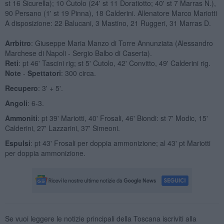
st 16 Sicurella); 10 Cutolo (24' st 11 Doratiotto; 40' st 7 Marras N.),
90 Persano (1' st 19 Pinna), 18 Calderini. Allenatore Marco Mariotti
A disposizione: 22 Balucani, 3 Mastino, 21 Ruggeri, 31 Marras D.
Arrbitro
: Giuseppe Maria Manzo di Torre Annunziata (Alessandro
Marchese di Napoli - Sergio Balbo di Caserta).
Reti
: pt 46' Tascini rig; st 5' Cutolo, 42' Convitto, 49' Calderini rig.
Note
-
Spettatori
: 300 circa.
Recupero
: 3' + 5'.
Angoli
: 6-3.
Ammoniti
: pt 39' Mariotti, 40' Frosali, 46' Biondi: st 7' Modic, 15'
Calderini, 27' Lazzarini, 37' Simeoni.
Espulsi
: pt 43' Frosali per doppia ammonizione; al 43' pt Mariotti
per doppia ammonizione.
Se vuoi leggere le notizie principali della Toscana iscriviti alla