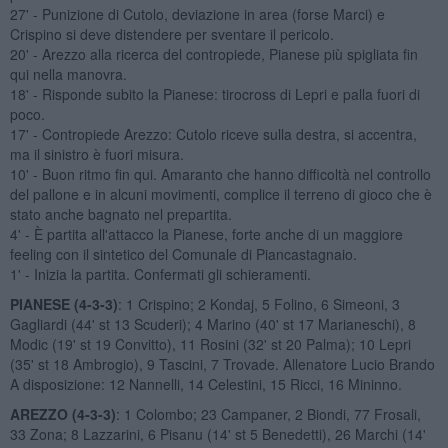
27' - Punizione di Cutolo, deviazione in area (forse Marci) e
Crispino si deve distendere per sventare il pericolo.
20' - Arezzo alla ricerca del contropiede, Pianese più spigliata fin
qui nella manovra.
18' - Risponde subito la Pianese: tirocross di Lepri e palla fuori di
poco.
17' - Contropiede Arezzo: Cutolo riceve sulla destra, si accentra,
ma il sinistro è fuori misura.
10' - Buon ritmo fin qui. Amaranto che hanno difficoltà nel controllo
del pallone e in alcuni movimenti, complice il terreno di gioco che è
stato anche bagnato nel prepartita.
4' - È partita all'attacco la Pianese, forte anche di un maggiore
feeling con il sintetico del Comunale di Piancastagnaio.
1' - Inizia la partita. Confermati gli schieramenti.
PIANESE (4-3-3)
: 1 Crispino; 2 Kondaj, 5 Folino, 6 Simeoni, 3
Gagliardi (44' st 13 Scuderi); 4 Marino (40' st 17 Marianeschi), 8
Modic (19' st 19 Convitto), 11 Rosini (32' st 20 Palma); 10 Lepri
(35' st 18 Ambrogio), 9 Tascini, 7 Trovade. Allenatore Lucio Brando
A disposizione: 12 Nannelli, 14 Celestini, 15 Ricci, 16 Mininno.
AREZZO (4-3-3)
: 1 Colombo; 23 Campaner, 2 Biondi, 77 Frosali,
33 Zona; 8 Lazzarini, 6 Pisanu (14' st 5 Benedetti), 26 Marchi (14'