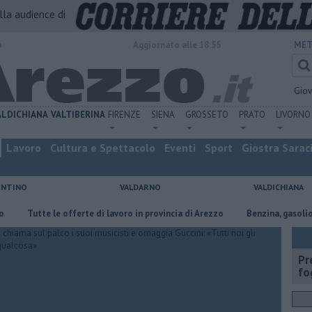
alla audience di
o
Aggiornato alle 18:55
MET
Gio
ALDICHIANA
VALTIBERINA
FIRENZE
SIENA
GROSSETO
PRATO
LIVORNO
Lavoro
Cultura e Spettacolo
Eventi
Sport
Giostra Sarac
ENTINO
VALDARNO
VALDICHIANA
Tutte le offerte di lavoro in provincia di Arezzo
​Benzina, gasolio, gpl, e
Pr
fo