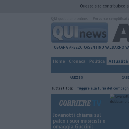
Questo sito contribuisce 
QUI
quotidiano online.
Percorso semplificat
TOSCANA
AREZZO
CASENTINO
VALDARNO
V
Home
Cronaca
Politica
Attualità
AREZZO
CAS
ha fatta
Nascosta in un bar per sfuggire alla furia del compagno
Tutti i titoli:
​
Jovanotti chiama sul
palco i suoi musicisti e
omaggia Guccini: