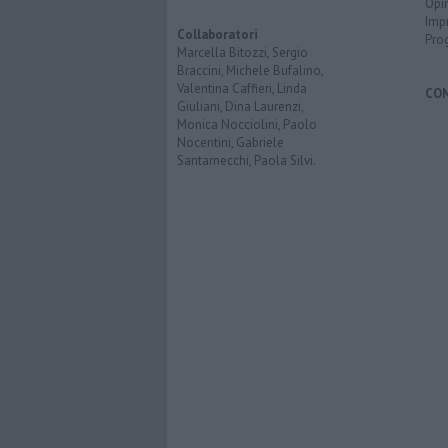
Opi
Imp
Collaboratori
Pro
Marcella Bitozzi, Sergio
Braccini, Michele Bufalino,
Valentina Caffieri, Linda
CO
Giuliani, Dina Laurenzi,
Monica Nocciolini, Paolo
Nocentini, Gabriele
Santarnecchi, Paola Silvi.