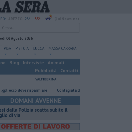
23°
35°
EO:
AREZZO
QuiNews.net
vedì
06 Agosto 2026
PISA
PISTOIA
LUCCA
MASSA CARRARA
ino
Blog
Interviste
Animali
Pubblicità
Contatti
VALTIBERINA
cco dove risparmiare
Contagiata da legionella, non ce l'ha fatta
Nas
DOMANI AVVENNE
esi dalla Polizia scatta subito il
glio di via