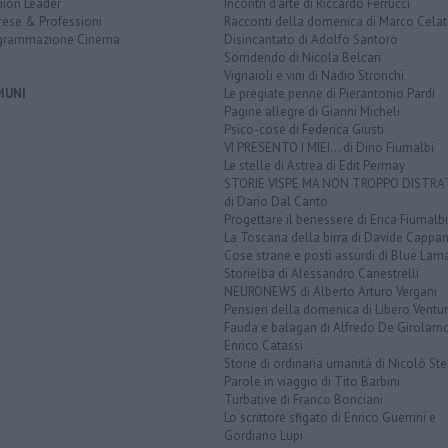
nion Leader
Incontri d'arte di Riccardo Ferrucci
rese & Professioni
Racconti della domenica di Marco Celat
grammazione Cinema
Disincantato di Adolfo Santoro
Sorridendo di Nicola Belcari
Vignaioli e vini di Nadio Stronchi
MUNI
Le pregiate penne di Pierantonio Pardi
Pagine allegre di Gianni Micheli
Psico-cose di Federica Giusti
VI PRESENTO I MIEI... di Dino Fiumalbi
Le stelle di Astrea di Edit Permay
STORIE VISPE MA NON TROPPO DISTR
di Dario Dal Canto
Progettare il benessere di Erica Fiumalbi
La Toscana della birra di Davide Cappan
Cose strane e posti assurdi di Blue Lam
Storielba di Alessandro Canestrelli
NEURONEWS di Alberto Arturo Vergani
Pensieri della domenica di Libero Ventur
Fauda e balagan di Alfredo De Girolam
Enrico Catassi
Storie di ordinaria umanità di Nicolò Ste
Parole in viaggio di Tito Barbini
Turbative di Franco Bonciani
Lo scrittore sfigato di Enrico Guerrini e
Gordiano Lupi