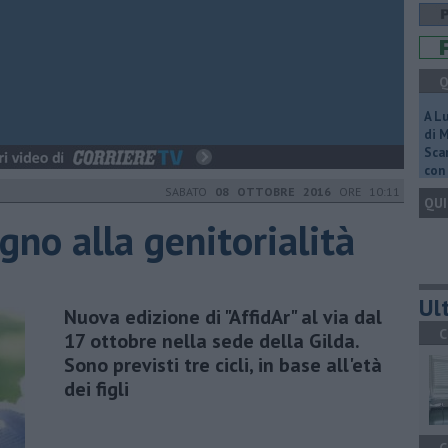
Q
A L
di 
Scar
con 
SABATO
08 OTTOBRE 2016
ORE 10:11
QUI
egno alla genitorialità
Ult
Nuova edizione di "AffidAr" al via dal
C
17 ottobre nella sede della Gilda.
Sono previsti tre cicli, in base all'età
dei figli