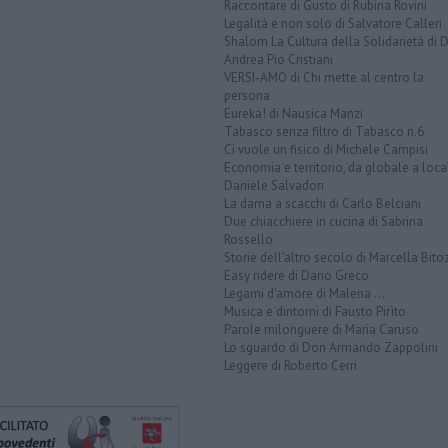
Raccontare di Gusto di Rubina Rovini
Legalità e non solo di Salvatore Calleri
Shalom La Cultura della Solidarietà di 
Andrea Pio Cristiani
VERSI-AMO di Chi mette al centro la
persona
Eureka! di Nausica Manzi
Tabasco senza filtro di Tabasco n.6
Ci vuole un fisico di Michele Campisi
Economia e territorio, da globale a loca
Daniele Salvadori
La dama a scacchi di Carlo Belciani
Due chiacchiere in cucina di Sabrina
Rossello
Storie dell'altro secolo di Marcella Bito
Easy ridere di Dario Greco
Legami d'amore di Malena ...
Musica e dintorni di Fausto Pirìto
Parole milonguere di Maria Caruso
Lo sguardo di Don Armando Zappolini
Leggere di Roberto Cerri