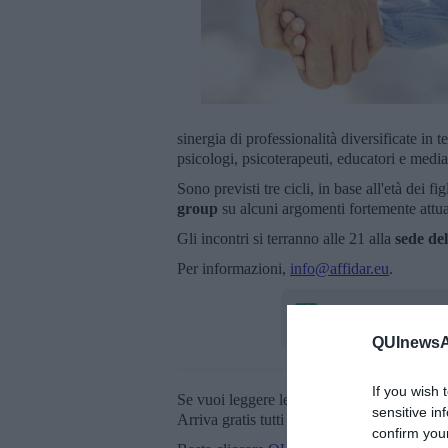
sinergia di professionalità diversificate in
psicologi, psicoterapeuti, educatori e mediat
Sono previsti tre cicli, in base all'età dei fig
group
su alcuni argomenti fortemente attua
Gli incontri si terranno alle 21 alla
sede del
Per informazioni,
info@affidar.eu
.
QUInewsAr
If you wish 
Se vuoi leggere le notizie principali della T
sensitive in
Arriva gratis tutti i giorni alle 20:00 dirett
confirm you