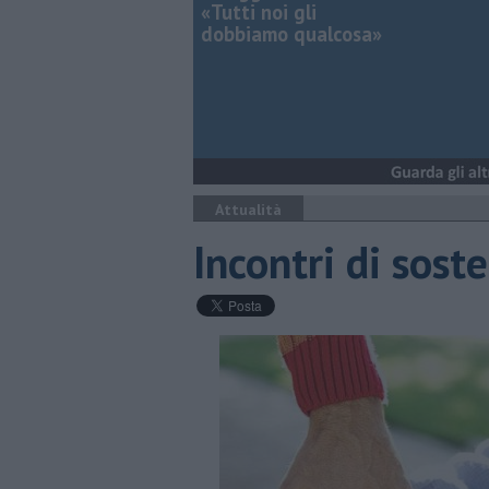
«Tutti noi gli
dobbiamo qualcosa»
Attualità
Incontri di sost