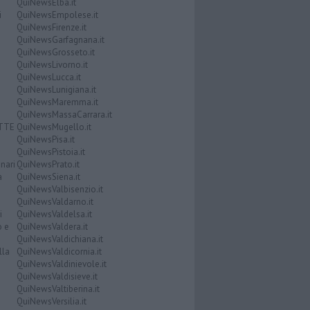
QuiNewsElba.it
i
QuiNewsEmpolese.it
QuiNewsFirenze.it
QuiNewsGarfagnana.it
QuiNewsGrosseto.it
QuiNewsLivorno.it
QuiNewsLucca.it
QuiNewsLunigiana.it
QuiNewsMaremma.it
QuiNewsMassaCarrara.it
ATTE
QuiNewsMugello.it
QuiNewsPisa.it
QuiNewsPistoia.it
nari
QuiNewsPrato.it
a
QuiNewsSiena.it
QuiNewsValbisenzio.it
QuiNewsValdarno.it
i
QuiNewsValdelsa.it
o e
QuiNewsValdera.it
QuiNewsValdichiana.it
lla
QuiNewsValdicornia.it
QuiNewsValdinievole.it
QuiNewsValdisieve.it
QuiNewsValtiberina.it
QuiNewsVersilia.it