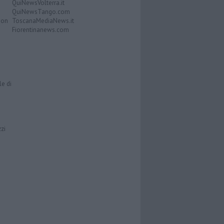
QuiNewsVolterra.it
QuiNewsTango.com
Don
ToscanaMediaNews.it
Fiorentinanews.com
le di
zzi