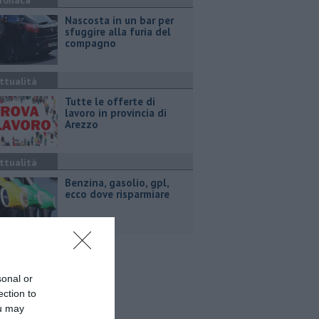
ronaca
Nascosta in un bar per
sfuggire alla furia del
compagno
ttualità
​Tutte le offerte di
lavoro in provincia di
Arezzo
ttualità
​Benzina, gasolio, gpl,
ecco dove risparmiare
sonal or
ection to
ou may