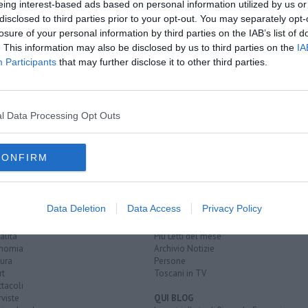
eing interest-based ads based on personal information utilized by us or
disclosed to third parties prior to your opt-out. You may separately opt-
losure of your personal information by third parties on the IAB’s list of
. This information may also be disclosed by us to third parties on the
IA
Participants
that may further disclose it to other third parties.
trica di Arezzo
l Data Processing Opt Outs
rapeuta
focus group
giotto
CONFIRM
EGORIE
RUBRICHE
Data Deletion
Data Access
Privacy Policy
naca
Le notizie di oggi
tica
Più Letti della settimana
alità
Più Letti del mese
nomia
Archivio Notizie
ura
Persone
rt
Toscani in TV
tacoli
rviste
QUI BLOG