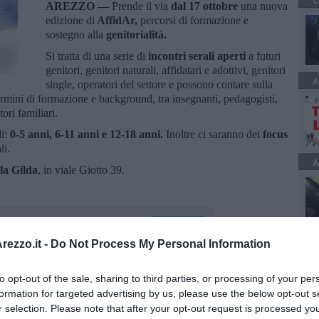
C
AREZZO —
Prende il via
dal 17 ottobre
una nuova
edizione di
AffidAr,
percorsi di formazione e
sostegno alla
genitorialità.
Si tratta di una serie di
incontri serali aperti
a futuri
genitori, genitori naturali, affidatari e adottivi, genitori
A
single, operatori del settore e possono contare sulla
 termini di formazione e background, tra insegnanti, pedagogisti,
ori familiari.
li:
0-5 anni, 6-11 anni e 12-18 anni.
Inoltre ci saranno dei
focus
li.
A
la Gilda
, in viale Giotto 39.
ezzo.it -
Do Not Process My Personal Information
to opt-out of the sale, sharing to third parties, or processing of your per
oscana iscriviti alla
Newsletter QUInews - ToscanaMedia.
formation for targeted advertising by us, please use the below opt-out s
amente nella tua casella di posta.
r selection. Please note that after your opt-out request is processed y