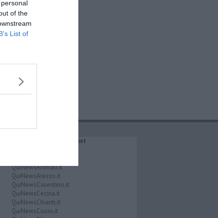
 personal
out of the
 downstream
B’s List of
IL NETWORK QuiNews.net
QuiNewsAbetone.it
QuiNewsAmiata.it
QuiNewsAnimali.it
QuiNewsArezzo.it
QuiNewsCasentino.it
QuiNewsCecina.it
QuiNewsChianti.it
QuiNewsCuoio.it