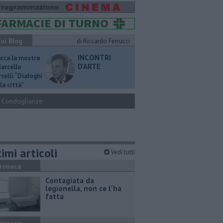
ui Blog
di Riccardo Ferrucci
INCONTRI
ucca la mostra
D'ARTE
Marcello
selli “Dialoghi
la città"
Condoglianze
imi articoli
Vedi tutti
ronaca
Contagiata da
legionella, non ce l'ha
fatta