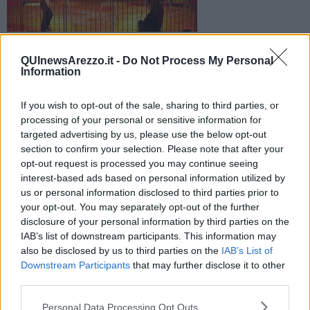
La polizia aretina ha fermato un indiano soprannominato
“Manzoor” rintracciato nella periferia delle città in un casolare
QUInewsArezzo.it -
Do Not Process My Personal
Information
ristrutturato
If you wish to opt-out of the sale, sharing to third parties, or
processing of your personal or sensitive information for
targeted advertising by us, please use the below opt-out
section to confirm your selection. Please note that after your
AREZZO —
L’indiano ha 48 anni ed è c
onsiderato una delle
opt-out request is processed you may continue seeing
principali figure
dell'indagine della procura di Palermo che l'11
interest-based ads based on personal information utilized by
Novembre ha portato al fermo di 41 persone, in tutta Italia, con un
us or personal information disclosed to third parties prior to
blitz ribattezzato 'Golden Circus'.
your opt-out. You may separately opt-out of the further
disclosure of your personal information by third parties on the
L'accusa per l'indiano è associazione a delinquere finalizzata al
favoreggiamento dell'immigrazione.
IAB’s list of downstream participants. This information may
also be disclosed by us to third parties on the
IAB’s List of
Downstream Participants
that may further disclose it to other
third parties.
L'organizzazione, infatti,
favoriva l'ingresso illegale di immigrati
Personal Data Processing Opt Outs