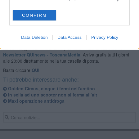
provenienti principalmente dall'India, dal Bangladesh e dal
Pakistan, che venivano
poi impiegati al nero in diversi circhi.
CONFIRM
Data Deletion
Data Access
Privacy Policy
Se vuoi leggere le notizie principali della Toscana iscriviti alla
Newsletter QUInews - ToscanaMedia.
Arriva gratis tutti i giorni
alle 20:00 direttamente nella tua casella di posta.
Basta cliccare
QUI
Ti potrebbe interessare anche:
Golden Circus, cinque i fermi nell’aretino
In sella ad uno scooter non si ferma all’alt
Maxi operazione antidroga