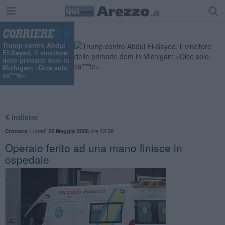
Trump contro Abdul
El-Sayed, il vincitore
delle primarie dem in
Michigan: «Dice solo
ca***te»
Indietro
,
Lunedì
ore 12:38
Cronaca
25 Maggio 2026
Operaio ferito ad una mano finisce in
ospedale