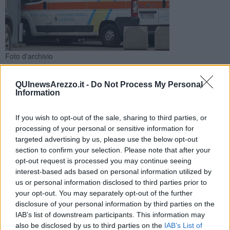
Foto d'archivio
La richiesta di soccorso per l'uomo infortunato è scattata nel
primo mattino. Sul posto col 118 anche forze dell'ordine e
QUInewsArezzo.it -
Do Not Process My Personal
medicina del lavoro
Information
If you wish to opt-out of the sale, sharing to third parties, or
processing of your personal or sensitive information for
targeted advertising by us, please use the below opt-out
section to confirm your selection. Please note that after your
AREZZO —
Un operaio di 60 anni è stato soccorso e portato in
opt-out request is processed you may continue seeing
ospedale, stamani ad Arezzo, a seguito di un infortunio sul lavoro
interest-based ads based on personal information utilized by
avvenuto in località Indicatore, zona B. L'uomo è rimasto ferito ad
us or personal information disclosed to third parties prior to
una mano durante il suo turno in azienda.
your opt-out. You may separately opt-out of the further
L'allarme con richiesta di soccorso ha raggiunto la centrale
disclosure of your personal information by third parties on the
operativa del 118 della Asl sud est alle poco dopo le 9. Sul luogo
IAB’s list of downstream participants. This information may
dell'infortunio sono intervenute l'auto infermieristica e l'ambulanza
also be disclosed by us to third parties on the
IAB’s List of