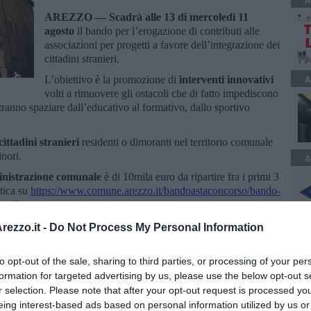
A
AREZZO —
Scadrà alle 13 di mercoledì 11
agosto
il bando per l’erogazione di contributi alle
associazioni per progetti a favore dell’integrazione dei
cittadini stranieri.
A
L’obiettivo è la promozione di
interventi innovativi
volti a rimuovere gli ostacoli che di fatto impediscono
otranno spaziare dall’educativo al formativo, dallo sportivo
cittadini stranieri
residenti o dimoranti nel territorio comunale
nori.
A
ministrazione comunale
è di 10mila euro da ripartire fra i primi 3
stica su
https://www.comune.arezzo.it/bandoastaconcorso/bando-
to-alle-associazioni
ezzo.it -
Do Not Process My Personal Information
to opt-out of the sale, sharing to third parties, or processing of your per
formation for targeted advertising by us, please use the below opt-out s
r selection. Please note that after your opt-out request is processed y
oscana iscriviti alla
Newsletter QUInews - ToscanaMedia.
eing interest-based ads based on personal information utilized by us or
amente nella tua casella di posta.