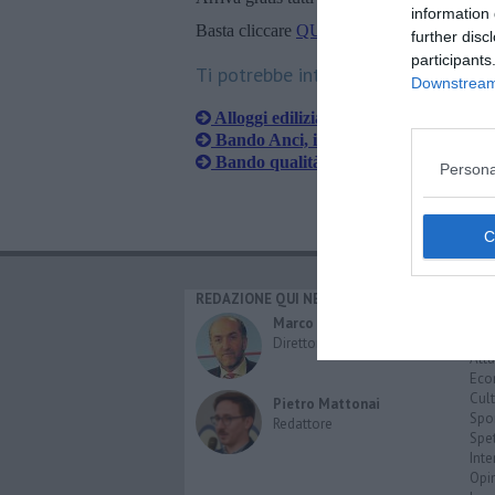
information 
Basta cliccare
QUI
further disc
participants
Ti potrebbe interessare anche:
Downstream 
Alloggi edilizia agevolata, riapre il b
Bando Anci, il Comune conquista un 
Bando qualità dell'abitare, "occasio
Persona
REDAZIONE QUI NEWS
CAT
Cro
Marco Migli
Poli
Direttore Responsabile
Attu
Eco
Cult
Pietro Mattonai
Spo
Redattore
Spet
Inte
Opi