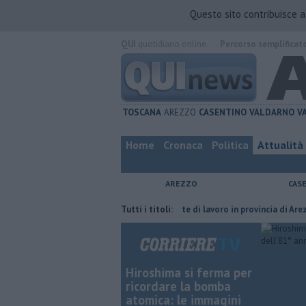
Questo sito contribuisce 
QUI
quotidiano online.
Percorso semplificat
TOSCANA
AREZZO
CASENTINO
VALDARNO
V
Home
Cronaca
Politica
Attualità
AREZZO
CAS
furia del compagno
​Tutte le offerte di lavoro in provincia di Arezzo
Tutti i titoli:
Hiroshima si ferma per
ricordare la bomba
atomica: le immagini