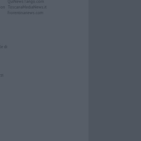
QuiNewsTango.com
Don
ToscanaMediaNews.it
Fiorentinanews.com
le di
zzi