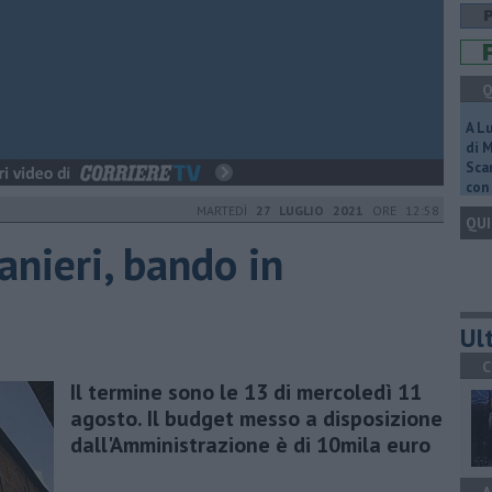
Q
A L
di 
Scar
con 
MARTEDÌ
27 LUGLIO 2021
ORE 12:58
QUI
anieri, bando in
Ult
C
Il termine sono le 13 di mercoledì 11
agosto. Il budget messo a disposizione
dall'Amministrazione è di 10mila euro