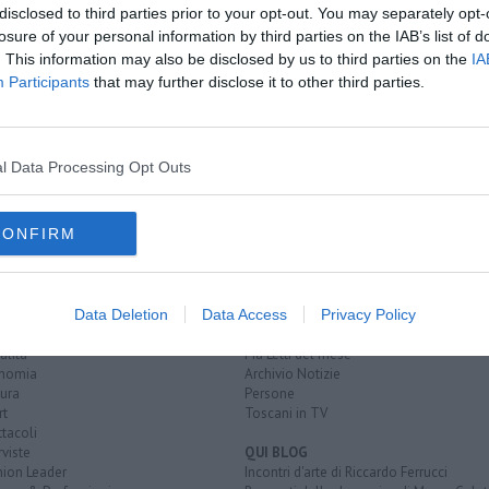
disclosed to third parties prior to your opt-out. You may separately opt-
losure of your personal information by third parties on the IAB’s list of
. This information may also be disclosed by us to third parties on the
IA
Participants
that may further disclose it to other third parties.
ando
"tesoretto"
ne mancata"
l Data Processing Opt Outs
CONFIRM
EGORIE
RUBRICHE
naca
Le notizie di oggi
Data Deletion
Data Access
Privacy Policy
tica
Più Letti della settimana
alità
Più Letti del mese
nomia
Archivio Notizie
ura
Persone
rt
Toscani in TV
tacoli
rviste
QUI BLOG
nion Leader
Incontri d'arte di Riccardo Ferrucci