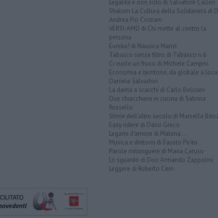
Legalità e non solo di Salvatore Calleri
Shalom La Cultura della Solidarietà di 
Andrea Pio Cristiani
VERSI-AMO di Chi mette al centro la
persona
Eureka! di Nausica Manzi
Tabasco senza filtro di Tabasco n.6
Ci vuole un fisico di Michele Campisi
Economia e territorio, da globale a loca
Daniele Salvadori
La dama a scacchi di Carlo Belciani
Due chiacchiere in cucina di Sabrina
Rossello
Storie dell'altro secolo di Marcella Bito
Easy ridere di Dario Greco
Legami d'amore di Malena ...
Musica e dintorni di Fausto Pirìto
Parole milonguere di Maria Caruso
Lo sguardo di Don Armando Zappolini
Leggere di Roberto Cerri