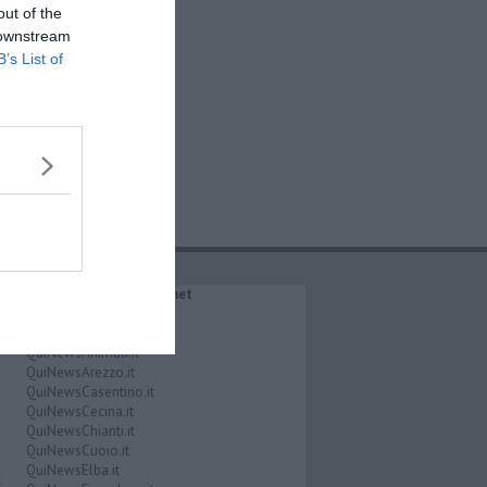
out of the
 downstream
B’s List of
IL NETWORK QuiNews.net
QuiNewsAbetone.it
QuiNewsAmiata.it
QuiNewsAnimali.it
QuiNewsArezzo.it
QuiNewsCasentino.it
QuiNewsCecina.it
QuiNewsChianti.it
QuiNewsCuoio.it
QuiNewsElba.it