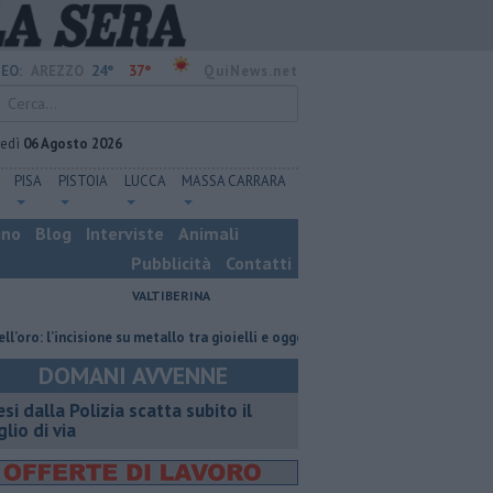
24°
37°
EO:
AREZZO
QuiNews.net
vedì
06 Agosto 2026
PISA
PISTOIA
LUCCA
MASSA CARRARA
ino
Blog
Interviste
Animali
Pubblicità
Contatti
VALTIBERINA
l’incisione su metallo tra gioielli e oggetti personalizzati
Nascosta in u
DOMANI AVVENNE
esi dalla Polizia scatta subito il
glio di via