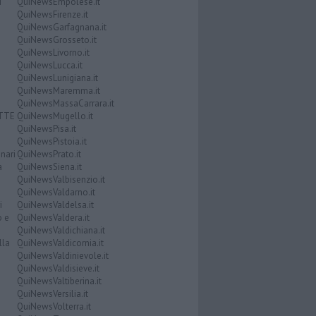
i
QuiNewsEmpolese.it
QuiNewsFirenze.it
QuiNewsGarfagnana.it
QuiNewsGrosseto.it
QuiNewsLivorno.it
QuiNewsLucca.it
QuiNewsLunigiana.it
QuiNewsMaremma.it
QuiNewsMassaCarrara.it
ATTE
QuiNewsMugello.it
QuiNewsPisa.it
QuiNewsPistoia.it
nari
QuiNewsPrato.it
a
QuiNewsSiena.it
QuiNewsValbisenzio.it
QuiNewsValdarno.it
i
QuiNewsValdelsa.it
o e
QuiNewsValdera.it
QuiNewsValdichiana.it
lla
QuiNewsValdicornia.it
QuiNewsValdinievole.it
QuiNewsValdisieve.it
QuiNewsValtiberina.it
QuiNewsVersilia.it
QuiNewsVolterra.it