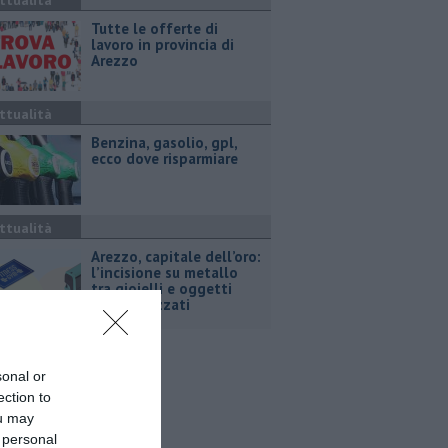
ttualità
​Tutte le offerte di
lavoro in provincia di
Arezzo
ttualità
​Benzina, gasolio, gpl,
ecco dove risparmiare
ttualità
Arezzo, capitale dell’oro:
l’incisione su metallo
tra gioielli e oggetti
personalizzati
sonal or
ection to
ou may
 personal