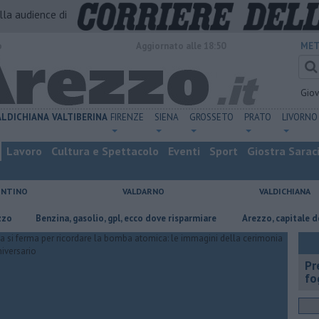
alla audience di
o
Aggiornato alle 18:50
MET
Gio
ALDICHIANA
VALTIBERINA
FIRENZE
SIENA
GROSSETO
PRATO
LIVORNO
Lavoro
Cultura e Spettacolo
Eventi
Sport
Giostra Sarac
ENTINO
VALDARNO
VALDICHIANA
​Benzina, gasolio, gpl, ecco dove risparmiare
Arezzo, capitale dell’oro: 
Pr
fo