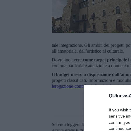
tale integrazione. Gli ambiti dei progetti p
all’amatoriale, dall’artistico al culturale.
Dovranno avere
come target principale i 
con una particolare attenzione a donne e mi
Il budget messo a disposizione dall’am
progetti classificati. Informazioni e moduli
lerogazione-contributi-diretti-indiretti-rivol
QUInewsAr
If you wish 
sensitive in
confirm you
Se vuoi leggere le notizie principali della T
continue se
Arriva gratis tutti i giorni alle 20:00 dirett