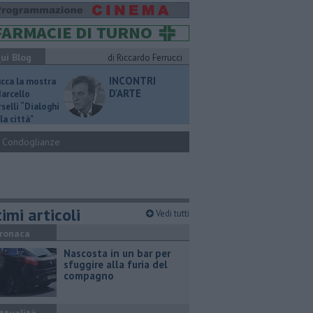
ui Blog
di Riccardo Ferrucci
INCONTRI
ucca la mostra
D'ARTE
Marcello
selli “Dialoghi
la città"
Condoglianze
imi articoli
Vedi tutti
ronaca
Nascosta in un bar per
sfuggire alla furia del
compagno