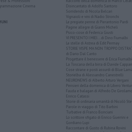
rese & Professioni
Racconti della domenica di Marco Celat
grammazione Cinema
Disincantato di Adolfo Santoro
Sorridendo di Nicola Belcari
Vignaioli e vini di Nadio Stronchi
MUNI
Le pregiate penne di Pierantonio Pardi
Pagine allegre di Gianni Micheli
Psico-cose di Federica Giusti
VI PRESENTO I MIEI... di Dino Fiumalbi
Le stelle di Astrea di Edit Permay
STORIE VISPE MA NON TROPPO DISTR
di Dario Dal Canto
Progettare il benessere di Erica Fiumalbi
La Toscana della birra di Davide Cappan
Cose strane e posti assurdi di Blue Lam
Storielba di Alessandro Canestrelli
NEURONEWS di Alberto Arturo Vergani
Pensieri della domenica di Libero Ventur
Fauda e balagan di Alfredo De Girolam
Enrico Catassi
Storie di ordinaria umanità di Nicolò Ste
Parole in viaggio di Tito Barbini
Turbative di Franco Bonciani
Lo scrittore sfigato di Enrico Guerrini e
Gordiano Lupi
Raccontare di Gusto di Rubina Rovini