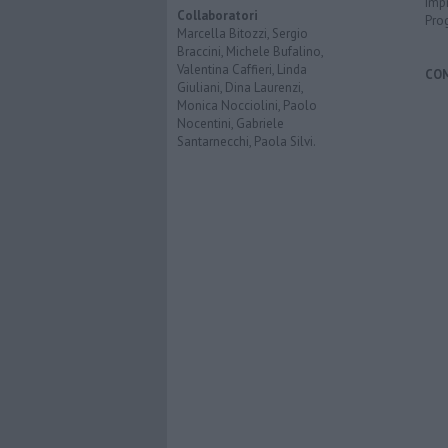
Imp
Collaboratori
Pro
Marcella Bitozzi, Sergio
Braccini, Michele Bufalino,
Valentina Caffieri, Linda
CO
Giuliani, Dina Laurenzi,
Monica Nocciolini, Paolo
Nocentini, Gabriele
Santarnecchi, Paola Silvi.