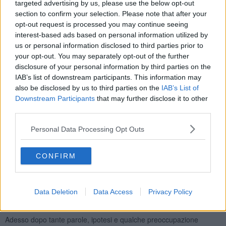
targeted advertising by us, please use the below opt-out
section to confirm your selection. Please note that after your
opt-out request is processed you may continue seeing
Un ritorno a casa
, la lancia d’oro che prima del 2016 era sempre
interest-based ads based on personal information utilized by
stata consegnata in piazza e per la precisione in tribuna A ritorna
us or personal information disclosed to third parties prior to
nel luogo di conquista, la terra della lizza e il mattonato di piazza
your opt-out. You may separately opt-out of the further
grande dove giostratori e figuranti dal 1931 rappresentano,
disclosure of your personal information by third parties on the
attraverso la Giostra del Saracino, Arezzo la sua storia e la sua
IAB’s list of downstream participants. This information may
tradizione.
also be disclosed by us to third parties on the
IAB’s List of
Finalmente
. Ci è voluto del tempo ma alla fine questa soluzione
Downstream Participants
that may further disclose it to other
cerca di venire incontro a tutte le esigenze, tradizione e sicurezza.
third parties.
L’annuncio è stato dato dal sindaco
Alessandro Ghinelli
durante
Personal Data Processing Opt Outs
la presentazione del trofeo realizzato dal maestro Francesco Conti.
Sabato 17 giugno il sindaco Ghinelli incontrerà il Rettore vincitore al
CONFIRM
Butatto e insieme saliranno nel palco dove verrà effettuata la
cerimonia di consegna.
Il luogo dove dove l’Araldo annuncia il quartiere vincitore vedrà i
Data Deletion
Data Access
Privacy Policy
figuranti di
Signa Arretii
posizionarsi davanti al palco dove il
Rettore vincitore riceverà la lancia d’oro.
Adesso dopo tante parole, ipotesi e qualche preoccupazione