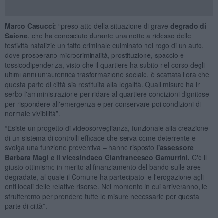
Marco Casucci:
“preso atto della situazione di grave
degrado di
Saione
, che ha conosciuto durante una notte a ridosso delle
festività natalizie un fatto criminale culminato nel rogo di un auto,
dove prosperano microcriminalità, prostituzione, spaccio e
tossicodipendenza, visto che il quartiere ha subito nel corso degli
ultimi anni un'autentica trasformazione sociale, è scattata l'ora che
questa parte di città sia restituita alla legalità. Quali misure ha in
serbo l'amministrazione per ridare al quartiere condizioni dignitose
per rispondere all'emergenza e per conservare poi condizioni di
normale vivibilità”.
“Esiste un progetto di videosorveglianza, funzionale alla creazione
di un sistema di controlli efficace che serva come deterrente e
svolga una funzione preventiva – hanno risposto
l'assessore
Barbara Magi e il vicesindaco Gianfrancesco Gamurrini.
C'è il
giusto ottimismo in merito al finanziamento del bando sulle aree
degradate, al quale il Comune ha partecipato, e l'erogazione agli
enti locali delle relative risorse. Nel momento in cui arriveranno, le
sfrutteremo per prendere tutte le misure necessarie per questa
parte di città”.