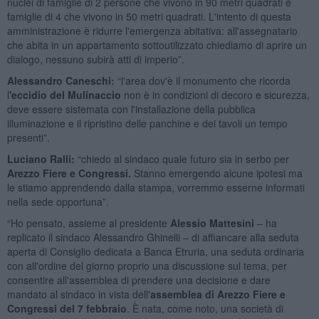
nuclei di famiglie di 2 persone che vivono in 90 metri quadrati e
famiglie di 4 che vivono in 50 metri quadrati. L'intento di questa
amministrazione è ridurre l'emergenza abitativa: all'assegnatario
che abita in un appartamento sottoutilizzato chiediamo di aprire un
dialogo, nessuno subirà atti di imperio”.
Alessandro Caneschi:
“l'area dov'è il monumento che ricorda
l
'eccidio del Mulinaccio
non è in condizioni di decoro e sicurezza,
deve essere sistemata con l'installazione della pubblica
illuminazione e il ripristino delle panchine e dei tavoli un tempo
presenti”.
Luciano Ralli:
“chiedo al sindaco quale futuro sia in serbo per
Arezzo Fiere e Congressi.
Stanno emergendo alcune ipotesi ma
le stiamo apprendendo dalla stampa, vorremmo esserne informati
nella sede opportuna”.
“Ho pensato, assieme al presidente
Alessio Mattesini
– ha
replicato il sindaco Alessandro Ghinelli – di affiancare alla seduta
aperta di Consiglio dedicata a Banca Etruria, una seduta ordinaria
con all'ordine del giorno proprio una discussione sul tema, per
consentire all'assemblea di prendere una decisione e dare
mandato al sindaco in vista dell'
assemblea di Arezzo Fiere e
Congressi del 7 febbraio
. È nata, come noto, una società di