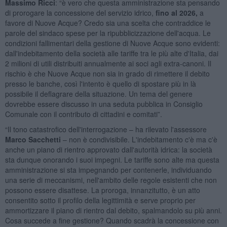
Massimo Ricci
: “è vero che questa amministrazione sta pensando
di prorogare la concessione del servizio idrico,
fino al 2026,
a
favore di Nuove Acque? Credo sia una scelta che contraddice le
parole del sindaco spese per la ripubblicizzazione dell'acqua. Le
condizioni fallimentari della gestione di Nuove Acque sono evidenti:
dall'indebitamento della società alle tariffe tra le più alte d'Italia, dai
2 milioni di utili distribuiti annualmente ai soci agli extra-canoni. Il
rischio è che Nuove Acque non sia in grado di rimettere il debito
presso le banche, così l'intento è quello di spostare più in là
possibile il deflagrare della situazione. Un tema del genere
dovrebbe essere discusso in una seduta pubblica in Consiglio
Comunale con il contributo di cittadini e comitati”.
“Il tono catastrofico dell'interrogazione – ha rilevato l'assessore
Marco Sacchetti
– non è condivisibile. L'indebitamento c'è ma c'è
anche un piano di rientro approvato dall'autorità idrica: la società
sta dunque onorando i suoi impegni. Le tariffe sono alte ma questa
amministrazione si sta impegnando per contenerle, individuando
una serie di meccanismi, nell'ambito delle regole esistenti che non
possono essere disattese. La proroga, innanzitutto, è un atto
consentito sotto il profilo della legittimità e serve proprio per
ammortizzare il piano di rientro dal debito, spalmandolo su più anni.
Cosa succede a fine gestione? Quando scadrà la concessione con