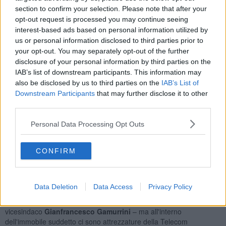
Denuncio questo aspetto in ogni sede ma temo che le decisioni
section to confirm your selection. Please note that after your
siano state già prese. Il tema allora diventa il seguente: se Arezzo
opt-out request is processed you may continue seeing
non verrà rafforzata nelle strutture e nel personale andrà incontro a
interest-based ads based on personal information utilized by
oggettive difficoltà. Ho in agenda u
n'audizione in Regione
, in
us or personal information disclosed to third parties prior to
commissione sanità, dove sosterrò ancora una volta, con una
your opt-out. You may separately opt-out of the further
relazione dettagliata, la bontà della dimensione attuale della sanità
disclosure of your personal information by third parties on the
aretina. Il consiglio comunale potrebbe votare un documento
IAB’s list of downstream participants. This information may
unanime che mi dia forza e legittimazione, in vista di questo
also be disclosed by us to third parties on the
IAB’s List of
incontro, per portare le ragioni di Arezzo in Consiglio Regionale.
Downstream Participants
that may further disclose it to other
Per fare capire che una collettività intera si stringe attorno a un
third parties.
tema e parla con una voce sola”.
Personal Data Processing Opt Outs
Alessandro Caneschi:
“gli abitanti di
San Giuliano
non hanno più
un luogo pubblico di aggregazione. Ci sono oltre 200 firme dei
residenti che chiedono l'individuazione in paese di locali da
CONFIRM
destinare all'aggregazione sociale. La ex sede del fascio ed ex
scuola elementare è stata acquisita dal Comune nel 2014,
l'immobile è tuttavia inserito nel piano delle alienazioni. Sarebbe
invece positivo fosse utilizzato per questi scopi”.
Data Deletion
Data Access
Privacy Policy
“Ho incontrato alcuni abitanti di San Giuliano – ha replicato il
vicesindaco
Gianfrancesco Gamurrini
– ma all'interno
dell'immobile suddetto ci sono attrezzature della Telecom