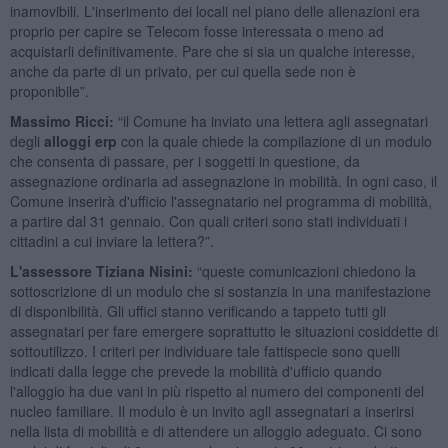
inamovibili. L'inserimento dei locali nel piano delle alienazioni era
proprio per capire se Telecom fosse interessata o meno ad
acquistarli definitivamente. Pare che si sia un qualche interesse,
anche da parte di un privato, per cui quella sede non è
proponibile”.
Massimo Ricci:
“il Comune ha inviato una lettera agli assegnatari
degli
alloggi erp
con la quale chiede la compilazione di un modulo
che consenta di passare, per i soggetti in questione, da
assegnazione ordinaria ad assegnazione in mobilità. In ogni caso, il
Comune inserirà d'ufficio l'assegnatario nel programma di mobilità,
a partire dal 31 gennaio. Con quali criteri sono stati individuati i
cittadini a cui inviare la lettera?”.
L'assessore Tiziana Nisini:
“queste comunicazioni chiedono la
sottoscrizione di un modulo che si sostanzia in una manifestazione
di disponibilità. Gli uffici stanno verificando a tappeto tutti gli
assegnatari per fare emergere soprattutto le situazioni cosiddette di
sottoutilizzo. I criteri per individuare tale fattispecie sono quelli
indicati dalla legge che prevede la mobilità d'ufficio quando
l'alloggio ha due vani in più rispetto al numero dei componenti del
nucleo familiare. Il modulo è un invito agli assegnatari a inserirsi
nella lista di mobilità e di attendere un alloggio adeguato. Ci sono