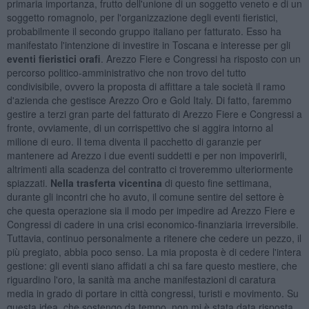
primaria importanza, frutto dell'unione di un soggetto veneto e di un
soggetto romagnolo, per l'organizzazione degli eventi fieristici,
probabilmente il secondo gruppo italiano per fatturato. Esso ha
manifestato l'intenzione di investire in Toscana e interesse per gli
eventi fieristici orafi
. Arezzo Fiere e Congressi ha risposto con un
percorso politico-amministrativo che non trovo del tutto
condivisibile, ovvero la proposta di affittare a tale società il ramo
d'azienda che gestisce Arezzo Oro e Gold Italy. Di fatto, faremmo
gestire a terzi gran parte del fatturato di Arezzo Fiere e Congressi a
fronte, ovviamente, di un corrispettivo che si aggira intorno al
milione di euro. Il tema diventa il pacchetto di garanzie per
mantenere ad Arezzo i due eventi suddetti e per non impoverirli,
altrimenti alla scadenza del contratto ci troveremmo ulteriormente
spiazzati.
Nella trasferta vicentina
di questo fine settimana,
durante gli incontri che ho avuto, il comune sentire del settore è
che questa operazione sia il modo per impedire ad Arezzo Fiere e
Congressi di cadere in una crisi economico-finanziaria irreversibile.
Tuttavia, continuo personalmente a ritenere che cedere un pezzo, il
più pregiato, abbia poco senso. La mia proposta è di cedere l'intera
gestione: gli eventi siano affidati a chi sa fare questo mestiere, che
riguardino l'oro, la sanità ma anche manifestazioni di caratura
media in grado di portare in città congressi, turisti e movimento. Su
questa idea, che sostengo da tempo, non mi è stata data risposta.