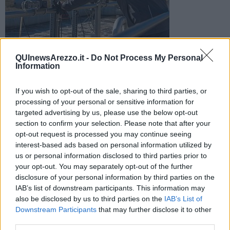
Sono in programma nella notte tra martedì e mercoledì.
QUInewsArezzo.it -
Do Not Process My Personal
Interruzione temporanea del servizio. Ecco le altre strade
Information
coinvolte
If you wish to opt-out of the sale, sharing to third parties, or
processing of your personal or sensitive information for
targeted advertising by us, please use the below opt-out
section to confirm your selection. Please note that after your
AREZZO —
Nuove Acque ha programmato un intervento di
opt-out request is processed you may continue seeing
manutenzione alla
rete idrica di via Tarlati
ad Arezzo.
interest-based ads based on personal information utilized by
us or personal information disclosed to third parties prior to
I lavori verranno eseguiti nella notte
tra martedì 16 e mercoledì 17
your opt-out. You may separately opt-out of the further
marzo
, da mezzanotte alle 5, quando sarà necessario
sospendere
disclosure of your personal information by third parties on the
temporaneamente
l’erogazione in via Tarlati, via Buonconte da
IAB’s list of downstream participants. This information may
Montefeltro, via Fontebranda, via della Cella, via Campaldino, via
also be disclosed by us to third parties on the
IAB’s List of
Porta San Biagio, via Pietramala, via Certomondo, via P. da
Downstream Participants
that may further disclose it to other
Palestrina, Villaggio Oriente e via Gregorio X.
third parties.