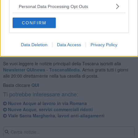
Personal Data Processing Opt Outs
Al termine dei lavori, ripristinando il servizio, potranno verificarsi
momentanei fenomeni di torbidità.
CONFIRM
Data Deletion
Data Access
Privacy Policy
Se vuoi leggere le notizie principali della Toscana iscriviti alla
Newsletter QUInews - ToscanaMedia.
Arriva gratis tutti i giorni
alle 20:00 direttamente nella tua casella di posta.
Basta cliccare
QUI
Ti potrebbe interessare anche:
Nuove Acque al lavoro in via Romana
Nuove Acque, servizi commerciali ridotti
Viale Santa Margherita, lavori anti-allagamenti