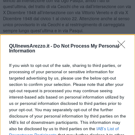
Mincio all’intersezione con via Ugo Pasqui, ambo i lati di
quest’ultima, del tratto di via Cecchi che va dall’intersezione con via
X Dicembre 1948 all’intersezione con via Vittorio Veneto e di via X
Dicembre 1948 dal civico 1 al civico 22. Attenzione anche al senso
unico provvisorio in via Cecchi e al restringimento di carreggiata
sempre lungo quest’ultima e in via Pasqui.
L’implementazione del sistema di videosorveglianza comporterà
da
lunedì 17 a martedì 18 luglio
il restringimento della carreggiata in
QUInewsArezzo.it -
Do Not Process My Personal
Information
via Luca Cittadini dal semaforo che incrocia via Duomo
Vecchio/viale Maginardo per una lunghezza di 20 metri in orario 6 –
10.
If you wish to opt-out of the sale, sharing to third parties, or
processing of your personal or sensitive information for
targeted advertising by us, please use the below opt-out
section to confirm your selection. Please note that after your
Nuove infrastrutture per la fibra ottica
: da lunedì 17 a mercoledì
opt-out request is processed you may continue seeing
19 divieto di sosta con rimozione in via Filippo Lippi dal civico 37
interest-based ads based on personal information utilized by
per una lunghezza di 4 metri, in via Leone Leoni tra i civici 88 e 92,
us or personal information disclosed to third parties prior to
in via San Lorentino tra i civici 101 e 107 e dal civico 10 per una
your opt-out. You may separately opt-out of the further
lunghezza di 4 metri, in via Giuseppe Garibaldi dal civico 259 per
disclosure of your personal information by third parties on the
una lunghezza di 4 metri. Orario 8,30 – 17,30. Il restringimento
IAB’s list of downstream participants. This information may
della carreggiata all’altezza dei lavori interesserà via Filippo Lippi,
also be disclosed by us to third parties on the
IAB’s List of
via Leone Leoni, via San Lorentino e via Menci all’altezza