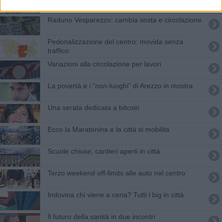
​Raduno Vesparezzo: cambia sosta e circolazione
Pedonalizzazione del centro: movida senza
traffico
Variazioni alla circolazione per lavori
La povertà e i "non-luoghi" di Arezzo in mostra
Una serata dedicata a bitcoin
Ecco la Maratonina e la città si mobilita
Scuole chiuse, cantieri aperti in città
Terzo weekend off-limits alle auto nel centro
​Indovina chi viene a cena? Tutti i big in città
Il futuro della sanità in due incontri