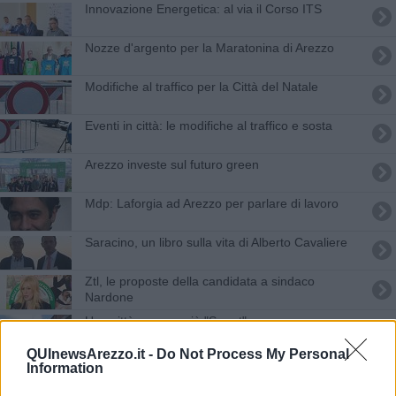
​Innovazione Energetica: al via il Corso ITS
Nozze d'argento per la Maratonina di Arezzo
Modifiche al traffico per la Città del Natale
Eventi in città: le modifiche al traffico e sosta
​Arezzo investe sul futuro green
Mdp: Laforgia ad Arezzo per parlare di lavoro
Saracino, un libro sulla vita di Alberto Cavaliere
Ztl, le proposte della candidata a sindaco
Nardone
Una città sempre più "Smart"
QUInewsArezzo.it -
Do Not Process My Personal
Raccolta dei rifiuti, cosa cambia
Information