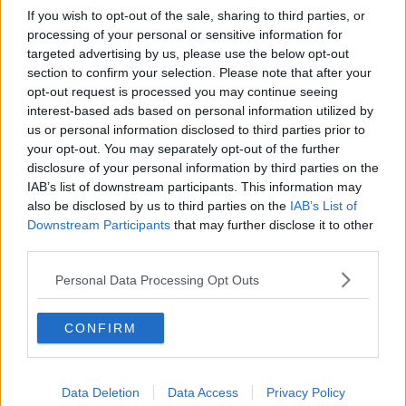
Divieti di sosta e transito per favorire la movida
If you wish to opt-out of the sale, sharing to third parties, or
processing of your personal or sensitive information for
Palestre chiuse, il Comune le fa più belle
targeted advertising by us, please use the below opt-out
section to confirm your selection. Please note that after your
Tutto pronto per EcoLogica Festival
opt-out request is processed you may continue seeing
interest-based ads based on personal information utilized by
“Rinascita ecologica”, libro che guarda al futuro
us or personal information disclosed to third parties prior to
your opt-out. You may separately opt-out of the further
Lavori, occhio alla circolazione in alcune strade
disclosure of your personal information by third parties on the
IAB’s list of downstream participants. This information may
Rifacimento segnaletica, occhio ai divieti
also be disclosed by us to third parties on the
IAB’s List of
Downstream Participants
that may further disclose it to other
L'analisi della guerra in Ucraina con Scaglione
third parties.
Personal Data Processing Opt Outs
Strade, San Lorentino e San Clemente si
collegano
Un mazzo di rose in ricordo di Norma Cossetto
CONFIRM
In città un nuovo fontanello pubblico dell'acqua
Data Deletion
Data Access
Privacy Policy
Circolazione, ad Arezzo weekend da bollino rosso