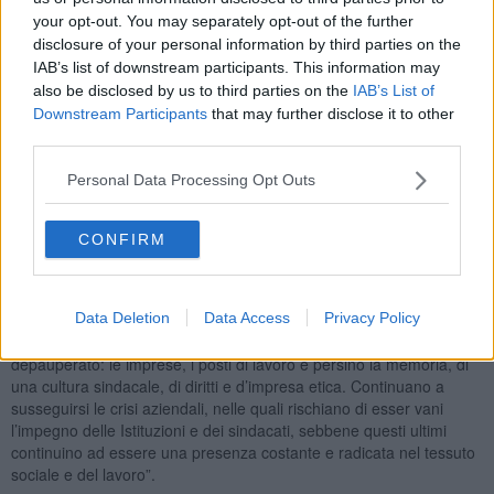
Inizia così la costruzione del movimento democratico e progressista
your opt-out. You may separately opt-out of the further
– Articolo 1 che propone una sfida in Italia e in Europa per
disclosure of your personal information by third parties on the
rilanciare una politica vissuta come efficace da chi è emarginato,
IAB’s list of downstream participants. This information may
escluso e sconfitto dalla globalizzazione neoliberista e dal
also be disclosed by us to third parties on the
IAB’s List of
saccheggio delle risorse naturali. MDP intende ripartire da una
Downstream Participants
that may further disclose it to other
reale discussione sul lavoro
che non c’è, sul lavoro ingiusto,
third parties.
sottopagato, sul lavoro che ammala e uccide per tornare ad avere il
lavoro che restituisce identità e dignità alla persona e alla comunità
Personal Data Processing Opt Outs
in cui vive.
CONFIRM
“In un territorio che è riuscito ad essere un esempio della
Data Deletion
Data Access
Privacy Policy
coniugazione dei diritti dei lavoratori con lo sviluppo dell’impresa, –
fa sapere in una nota Mdp – non possiamo lasciare che tutto venga
depauperato: le imprese, i posti di lavoro e persino la memoria, di
una cultura sindacale, di diritti e d’impresa etica. Continuano a
susseguirsi le crisi aziendali, nelle quali rischiano di esser vani
l’impegno delle Istituzioni e dei sindacati, sebbene questi ultimi
continuino ad essere una presenza costante e radicata nel tessuto
sociale e del lavoro”.