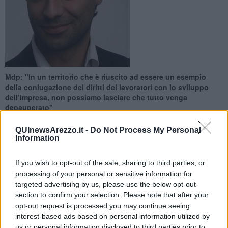
Mdp: "In un territorio che è riuscito ad essere un esempio
della coniugazione dei diritti dei lavoratori con lo sviluppo
dell’impresa, non possiamo lasciare che tutto venga
depauperato"
QUInewsArezzo.it -
Do Not Process My Personal
Information
If you wish to opt-out of the sale, sharing to third parties, or
AREZZO —
Oggi, Sabato 29 dalle ore 10:30 alla Casa dell’Energia
processing of your personal or sensitive information for
ad Arezzo, in via Leone Leoni si terrà la
seconda assemblea
targeted advertising by us, please use the below opt-out
pubblica
promossa dal comitato aretino di
Articolo 1- Movimento
section to confirm your selection. Please note that after your
Democratici e Progressisti
che avrà al centro del dibattito e vedrà la
opt-out request is processed you may continue seeing
partecipazione del presidente del gruppo di Articolo 1- Mdp a
interest-based ads based on personal information utilized by
Montecitorio Francesco Laforgia.
us or personal information disclosed to third parties prior to