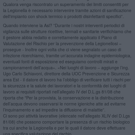
Qualora venga riscontrato un superamento dei limiti consentiti per
la Legionella è necessario intervenire tramite azioni di sanificazione
dell'impianto con shock termico o prodotti disinfettanti specifici”.
Quando interviene la Asl? ”Durante i nostri interventi periodici di
vigilanza sulle strutture ricettive, termali e sanitarie verifichiamo che
il gestore abbia redatto e correttamente applicato il Piano di
Valutazione del Rischio per la prevenzione della Legionellosi –
prosegue - Inoltre ogni volta che ci viene segnalato un caso di
infezione ricerchiamo, tramite un'accurata indagine epidemiologica,
eventuali fonti di esposizione ed eseguiamo controlli mirati e
campionamenti dell’acqua». «Nei luoghi di lavoro – aggiunge l’ing.
Ugo Carlo Schiavoni, direttore della UOC Prevenzione e Sicurezza
area Est - il datore di lavoro ha l’obbligo di verificare tutti i rischi per
la sicurezza e la salute dei lavoratori e la conformità dei luoghi di
lavoro ai requisiti riportati nell’allegato IV del D.L.gs 81/08 che
riporta che "Per la provvista, la conservazione e la distribuzione
dell’acqua devono osservarsi le norme igieniche atte ad evitarne
l’inquinamento e ad impedire la diffusione di malattie”.
Ci sono poi attività lavorative (elencate nell'allegato XLIV del D.Lgs
81/08) che possono comportare la presenza di un rischio biologico
tra cui anche la Legionella e per le quali il datore deve effettuare
una specifica valutazione del rischio.