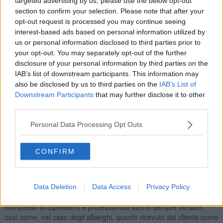
targeted advertising by us, please use the below opt-out
section to confirm your selection. Please note that after your
opt-out request is processed you may continue seeing
In generale, i tre acconti costituiscono insieme il 50 per cento delle
interest-based ads based on personal information utilized by
imposte dovute in un anno. “I
l nostro non è un invito a
delinquere,
ma a usare consapevolmente lo strumento dello
us or personal information disclosed to third parties prior to
sciopero come forma di protesta per chiedere più attenzione, in
your opt-out. You may separately opt-out of the further
questo caso con l’interruzione non di servizio, ma di pagamento. È
disclosure of your personal information by third parties on the
un diritto riconosciuto e tutelato dalla Costituzione”, ribadisce
Anna
IAB’s list of downstream participants. This information may
Lapini, presidente di Confcommercio Toscana e promotrice
also be disclosed by us to third parties on the
IAB’s List of
dell’azione di protesta fiscale.
Downstream Participants
that may further disclose it to other
third parties.
Lapini aggiunge: “Se il governo dovesse confermare questo rinvio,
sarebbe da attribuirsi anche alla
nostra dura protesta.
In ogni
Personal Data Processing Opt Outs
caso, il rinvio non basterebbe: serve la cancellazione delle imposte
per questo
annus horribilis”.
Ultima annotazione: per la
seconda rata dell’acconto per i
CONFIRM
contributi previdenziali Inps per imprenditori e professionisti
,
in scadenza il prossimo 30 novembre, Confcommercio Toscana fa
sapere che andrà rigorosamente rispettata.
Lo sciopero fiscale ideato dall’associazione di categoria può essere
Data Deletion
Data Access
Privacy Policy
applicato infatti solo alle imposte: “l’Iva e le ritenute operate sul
compenso di dipendenti e professionisti vanno sempre versate,
così come, nel caso degli alberghi, quanto ricevuto dal cliente come