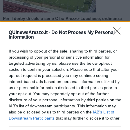
Per il derby di calcio serie C tra ​Arezzo-Lucchese, ordinanza
del sindaco per la pubblica incolumità e la sicurezza urbana
QUInewsArezzo.it -
Do Not Process My Personal
Information
If you wish to opt-out of the sale, sharing to third parties, or
processing of your personal or sensitive information for
AREZZO —
In occasione della partita di calcio in programma alle
targeted advertising by us, please use the below opt-out
20,45 di sabato 2 dicembre tra Arezzo e Lucchese, nella fascia
section to confirm your selection. Please note that after your
oraria che precede di 4 ore l’inizio della partita fino alle 4 ore
opt-out request is processed you may continue seeing
successive al termine della stessa, ai titolari degli esercizi di
interest-based ads based on personal information utilized by
somministrazione e commerciali (esercizi in sede fissa, esercizi
us or personal information disclosed to third parties prior to
temporanei su area pubblica, esercizi pubblici di somministrazione
your opt-out. You may separately opt-out of the further
di alimenti e bevande, laboratori artigianali, distributori automatici) i
disclosure of your personal information by third parties on the
cui locali sono situati in un raggio di 500 metri dallo stadio, è vietata
IAB’s list of downstream participants. This information may
la somministrazione per asporto e la vendita per asporto di
also be disclosed by us to third parties on the
IAB’s List of
bevande con gradazione superiore ai 5 gradi e di alimenti in
Downstream Participants
that may further disclose it to other
recipienti di vetro e in lattine.
third parties.
È inoltre vietato a chiunque, nello stesso arco temporale, di usare e