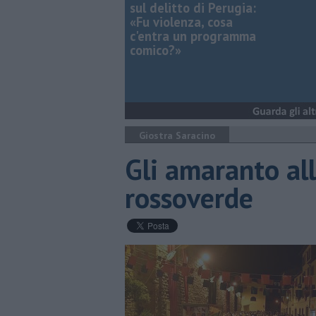
sul delitto di Perugia:
«Fu violenza, cosa
c'entra un programma
comico?»
Giostra Saracino
Gli amaranto al
rossoverde