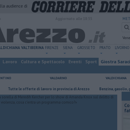
alla audience di
o
Aggiornato alle 18:55
MET
Vene
ALDICHIANA
VALTIBERINA
FIRENZE
SIENA
GROSSETO
PRATO
LIVORNO
Lavoro
Cultura e Spettacolo
Eventi
Sport
Giostra Sarac
ENTINO
VALDARNO
VALDICHIANA
te le offerte di lavoro in provincia di Arezzo
​Benzina, gasolio, gpl, ecco
Co
fa