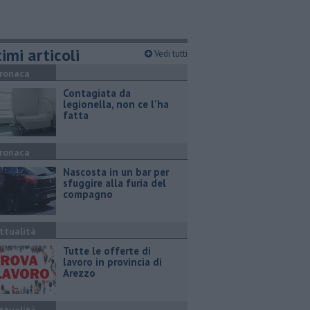
imi articoli
Vedi tutti
ronaca
Contagiata da
legionella, non ce l'ha
fatta
ronaca
Nascosta in un bar per
sfuggire alla furia del
compagno
ttualità
​Tutte le offerte di
lavoro in provincia di
Arezzo