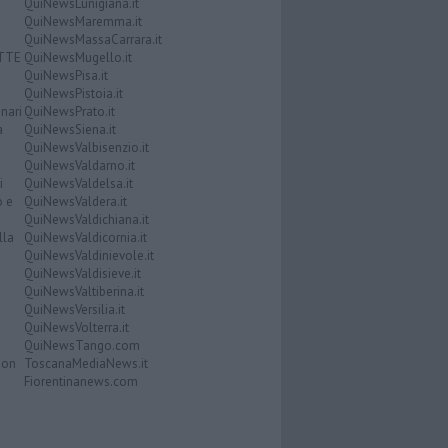
QuiNewsLunigiana.it
QuiNewsMaremma.it
QuiNewsMassaCarrara.it
ATTE
QuiNewsMugello.it
QuiNewsPisa.it
QuiNewsPistoia.it
nari
QuiNewsPrato.it
a
QuiNewsSiena.it
QuiNewsValbisenzio.it
QuiNewsValdarno.it
i
QuiNewsValdelsa.it
o e
QuiNewsValdera.it
QuiNewsValdichiana.it
lla
QuiNewsValdicornia.it
QuiNewsValdinievole.it
QuiNewsValdisieve.it
QuiNewsValtiberina.it
QuiNewsVersilia.it
QuiNewsVolterra.it
QuiNewsTango.com
Don
ToscanaMediaNews.it
Fiorentinanews.com