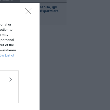
ttualità
​Benzina, gasolio, gpl,
ecco dove risparmiare
sonal or
ection to
ou may
 personal
out of the
 downstream
B’s List of