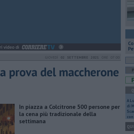
​C
Pe
GIOVEDÌ
02 SETTEMBRE 2021
ORE 07:00
la prova del maccherone
Q
A L
In piazza a Colcitrone 500 persone per
di 
Scar
la cena più tradizionale della
con 
settimana
QUI