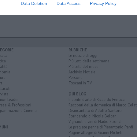
Data Deletion
Data Access
Privacy Policy
EGORIE
RUBRICHE
naca
Le notizie di oggi
tica
Più Letti della settimana
alità
Più Letti del mese
nomia
Archivio Notizie
ura
Persone
rt
Toscani in TV
tacoli
rviste
QUI BLOG
nion Leader
Incontri d'arte di Riccardo Ferrucci
rese & Professioni
Racconti della domenica di Marco Celat
grammazione Cinema
Disincantato di Adolfo Santoro
Sorridendo di Nicola Belcari
Vignaioli e vini di Nadio Stronchi
MUNI
Le pregiate penne di Pierantonio Pardi
Pagine allegre di Gianni Micheli