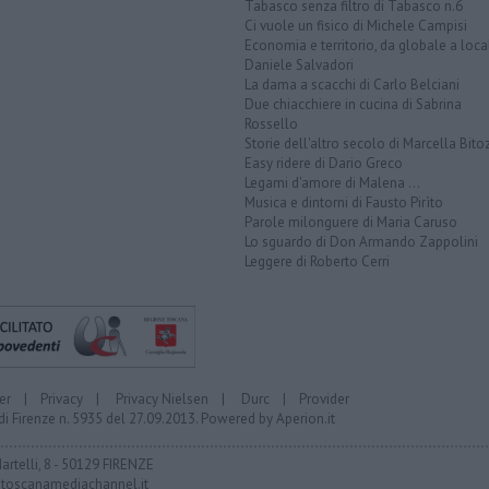
Tabasco senza filtro di Tabasco n.6
Ci vuole un fisico di Michele Campisi
Economia e territorio, da globale a loca
Daniele Salvadori
La dama a scacchi di Carlo Belciani
Due chiacchiere in cucina di Sabrina
Rossello
Storie dell'altro secolo di Marcella Bito
Easy ridere di Dario Greco
Legami d'amore di Malena ...
Musica e dintorni di Fausto Pirìto
Parole milonguere di Maria Caruso
Lo sguardo di Don Armando Zappolini
Leggere di Roberto Cerri
er
|
Privacy
|
Privacy Nielsen
|
Durc
|
Provider
di Firenze n. 5935 del 27.09.2013. Powered by
Aperion.it
Martelli, 8 - 50129 FIRENZE
toscanamediachannel.it