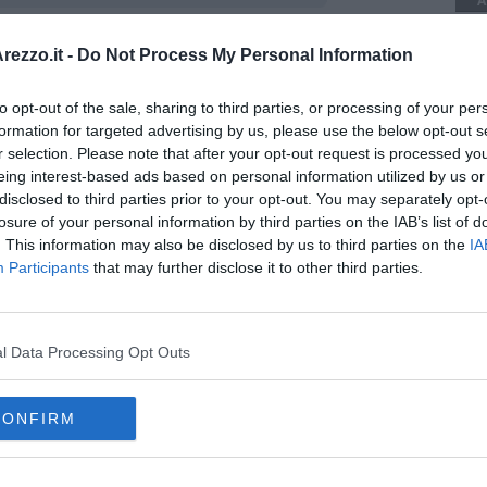
A
ezzo.it -
Do Not Process My Personal Information
oscana iscriviti alla
Newsletter QUInews - ToscanaMedia.
amente nella tua casella di posta.
to opt-out of the sale, sharing to third parties, or processing of your per
formation for targeted advertising by us, please use the below opt-out s
r selection. Please note that after your opt-out request is processed y
eing interest-based ads based on personal information utilized by us or
disclosed to third parties prior to your opt-out. You may separately opt-
 completa
losure of your personal information by third parties on the IAB’s list of
golo
. This information may also be disclosed by us to third parties on the
IA
assembramento
Participants
that may further disclose it to other third parties.
l Data Processing Opt Outs
CONFIRM