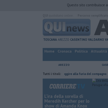
Questo sito contribuisce 
QUI
quotidiano online.
Percorso semplificat
TOSCANA
AREZZO
CASENTINO
VALDARNO
V
Home
Cronaca
Politica
Attualità
AREZZO
CAS
fatta
Nascosta in un bar per sfuggire alla furia del compagno
Tutti i titoli:
​Tut
L'ira della sorella di
Meredih Kercher per lo
show di Amanda Knox