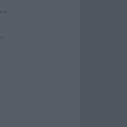
le di
zzi