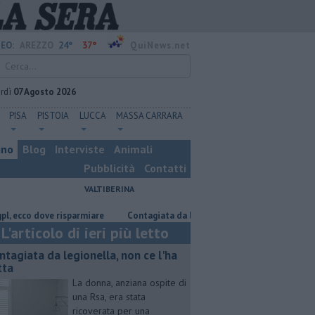
24°
37°
EO:
AREZZO
QuiNews.net
rdì
07 Agosto 2026
PISA
PISTOIA
LUCCA
MASSA CARRARA
ino
Blog
Interviste
Animali
Pubblicità
Contatti
VALTIBERINA
 dove risparmiare
Contagiata da legionella, non ce l'ha fatta
Nasco
L'articolo di ieri più letto
ntagiata da legionella, non ce l'ha
tta
La donna, anziana ospite di
una Rsa, era stata
ricoverata per una