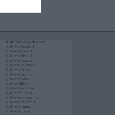
IL NETWORK QuiNews.net
QuiNewsAbetone.it
QuiNewsAmiata.it
QuiNewsAnimali.it
QuiNewsArezzo.it
QuiNewsCasentino.it
QuiNewsCecina.it
QuiNewsChianti.it
QuiNewsCuoio.it
QuiNewsElba.it
i
QuiNewsEmpolese.it
QuiNewsFirenze.it
QuiNewsGarfagnana.it
QuiNewsGrosseto.it
QuiNewsLivorno.it
QuiNewsLucca.it