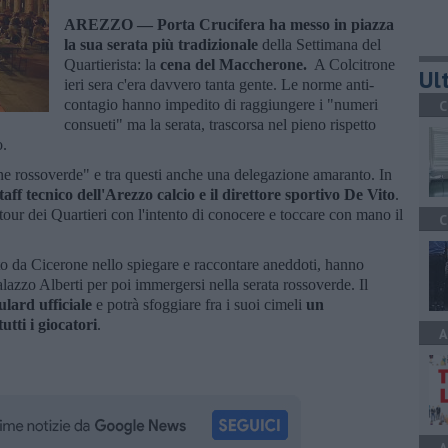
AREZZO —
Porta Crucifera ha messo in piazza
la sua serata più tradizionale
della Settimana del
Quartierista: la
cena del Maccherone.
A Colcitrone
Ult
ieri sera c'era davvero tanta gente. Le norme anti-
contagio hanno impedito di raggiungere i "numeri
C
consueti" ma la serata, trascorsa nel pieno rispetto
o.
e rossoverde" e tra questi anche una delegazione amaranto. In
taff tecnico dell'Arezzo calcio e il direttore sportivo De Vito
.
 tour dei Quartieri con l'intento di conocere e toccare con mano il
C
o da Cicerone nello spiegare e raccontare aneddoti, hanno
Palazzo Alberti per poi immergersi nella serata rossoverde. Il
ulard ufficiale
e potrà sfoggiare fra i suoi cimeli
un
utti i giocatori
.
A