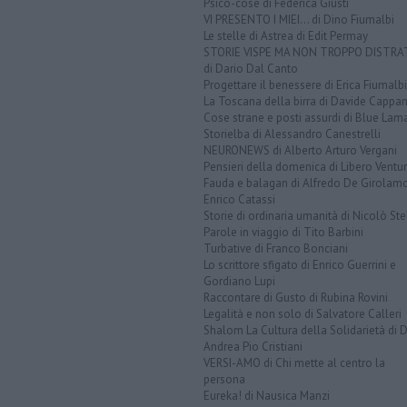
Psico-cose di Federica Giusti
VI PRESENTO I MIEI... di Dino Fiumalbi
Le stelle di Astrea di Edit Permay
STORIE VISPE MA NON TROPPO DISTR
di Dario Dal Canto
Progettare il benessere di Erica Fiumalbi
La Toscana della birra di Davide Cappan
Cose strane e posti assurdi di Blue Lam
Storielba di Alessandro Canestrelli
NEURONEWS di Alberto Arturo Vergani
Pensieri della domenica di Libero Ventur
Fauda e balagan di Alfredo De Girolam
Enrico Catassi
Storie di ordinaria umanità di Nicolò Ste
Parole in viaggio di Tito Barbini
Turbative di Franco Bonciani
Lo scrittore sfigato di Enrico Guerrini e
Gordiano Lupi
Raccontare di Gusto di Rubina Rovini
Legalità e non solo di Salvatore Calleri
Shalom La Cultura della Solidarietà di 
Andrea Pio Cristiani
VERSI-AMO di Chi mette al centro la
persona
Eureka! di Nausica Manzi