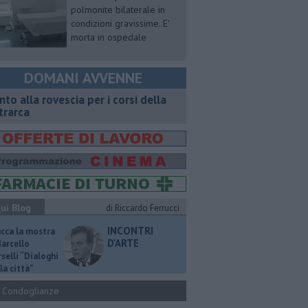
polmonite bilaterale in
condizioni gravissime. E'
morta in ospedale
DOMANI AVVENNE
onto alla rovescia per i corsi della
trarca
ui Blog
di Riccardo Ferrucci
INCONTRI
ucca la mostra
D'ARTE
Marcello
selli “Dialoghi
la città"
Condoglianze