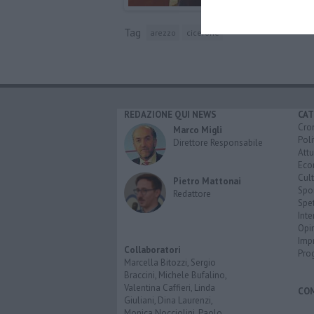
Tag
arezzo
cicerone
REDAZIONE QUI NEWS
CAT
Cro
Marco Migli
Poli
Direttore Responsabile
Attu
Eco
Cult
Pietro Mattonai
Spo
Redattore
Spet
Inte
Opi
Imp
Collaboratori
Pro
Marcella Bitozzi, Sergio
Braccini, Michele Bufalino,
Valentina Caffieri, Linda
CO
Giuliani, Dina Laurenzi,
Monica Nocciolini, Paolo