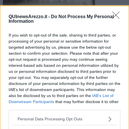
QUInewsArezzo.it -
Do Not Process My Personal
Information
Diffusa nota per informare che "non effettua comunicazioni a
soggetti privati tramite posta elettronica. Tali comunicazioni
If you wish to opt-out of the sale, sharing to third parties, or
sono false"
processing of your personal or sensitive information for
targeted advertising by us, please use the below opt-out
section to confirm your selection. Please note that after your
opt-out request is processed you may continue seeing
interest-based ads based on personal information utilized by
us or personal information disclosed to third parties prior to
AREZZO —
Si stanno verificando casi di trasmissione via mail, di
your opt-out. You may separately opt-out of the further
inviti a comparire o di
provvedimenti giudiziari indirizzati a
disclosure of your personal information by third parties on the
privati
. La
Procura della Repubblica
di Arezzo informa che "non
IAB’s list of downstream participants. This information may
effettua comunicazioni a soggetti privati tramite posta elettronica e
also be disclosed by us to third parties on the
IAB’s List of
che quindi tali comunicazioni sono da considerarsi false ed
Downstream Participants
that may further disclose it to other
effettuate con finalità truffaldine".
third parties.
Personal Data Processing Opt Outs