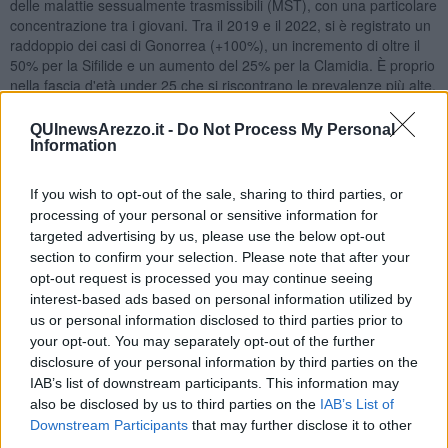
delle malattie sessualmente trasmissibili (MST), con una particolare
concentrazione tra i giovani. Tra il 2019 e il 2022, si è registrato un
raddoppio dei casi di Gonorrea (+100%), un incremento di oltre il
50% per la Sifilide e un aumento del 25% per la Clamidia. È proprio
nella fascia d'età under 25 che si riscontrano le prevalenze più alte,
con un preoccupante 7% di prevalenza della Clamidia tra le
ragazze.
QUInewsArezzo.it -
Do Not Process My Personal
"L’incremento di infezioni sessualmente trasmissibili, soprattutto fra
Information
i giovani, ci ha spinto a partecipare a questa iniziativa con un nostro
stand in modo da poter informare la popolazione giovanile e fornire
If you wish to opt-out of the sale, sharing to third parties, or
quegli strumenti utili alla loro prevenzione – puntualizza il dr.
Danilo
processing of your personal or sensitive information for
Tacconi
direttore UOC Malattie Infettive PO Arezzo -. La diffusione
targeted advertising by us, please use the below opt-out
delle infezioni è favorita da una diminuzione nell'uso del
section to confirm your selection. Please note that after your
preservativo e da una sempre più estesa disinformazione, elementi
opt-out request is processed you may continue seeing
che rendono i giovani particolarmente vulnerabili".
interest-based ads based on personal information utilized by
us or personal information disclosed to third parties prior to
Presso lo stand saranno presenti professionisti e professioniste
your opt-out. You may separately opt-out of the further
della UOC Malattie Infettive di Arezzo che forniranno informazioni e
disclosure of your personal information by third parties on the
consulenza sulla prevenzione delle malattie sessualmente
trasmissibili, sui rischi associati ma soprattutto sulle strategie di
IAB’s list of downstream participants. This information may
prevenzione. Inoltre sarà offerta l'opportunità di sottoporsi a
also be disclosed by us to third parties on the
IAB’s List of
screening rapidi e gratuiti pungidito per l'Epatite C e l'HIV: questi
Downstream Participants
that may further disclose it to other
test rappresentano uno strumento cruciale per la diagnosi precoce,
third parties.