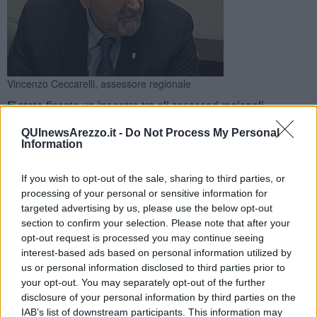
Vincenzo Ceccarelli, assessore regionale
E' stato fissato un incontro tra gli assessori regionali
Ceccarelli e Saccardi e il Comune di Arezzo. Si confronteranno
sulla situazione di via Malpighi
QUInewsArezzo.it -
Do Not Process My Personal
Information
If you wish to opt-out of the sale, sharing to third parties, or
processing of your personal or sensitive information for
targeted advertising by us, please use the below opt-out
AREZZO —
Sulla vicenda delle case popolari di
via Malpighi
ad
section to confirm your selection. Please note that after your
Arezzo è in programma per il
2 novembre,
a Firenze, un incontro
opt-out request is processed you may continue seeing
tra gli assessori a infrastrutture e casa,
Vincenzo Ceccarelli,
e
interest-based ads based on personal information utilized by
diritto alla salute,
Stefania Saccardi, e il Comune di Arezzo.
us or personal information disclosed to third parties prior to
your opt-out. You may separately opt-out of the further
"In quella sede – spiega
Ceccarelli
, che risponde così alla lettera
disclosure of your personal information by third parties on the
aperta inviata oggi dal
Comitato Sunia di Arezzo
ai consiglieri
IAB’s list of downstream participants. This information may
comunali della città - saranno affrontate le problematiche aperte e