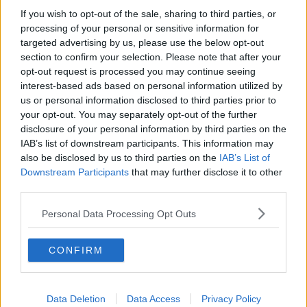
periodicamente e all'improvviso, per cogliere potenziali illeciti sul
If you wish to opt-out of the sale, sharing to third parties, or
fatto, senza dare la possibilità di fughe.
processing of your personal or sensitive information for
targeted advertising by us, please use the below opt-out
section to confirm your selection. Please note that after your
opt-out request is processed you may continue seeing
interest-based ads based on personal information utilized by
Nel corso del maxi controllo un uomo originario del Gambia, con
us or personal information disclosed to third parties prior to
numerosi precedenti, è stato
arrestato
. I poliziotti sono entrati in
azione dopo aver documentato diverse
cessioni
di droga a Campo
your opt-out. You may separately opt-out of the further
di Marte. Il pusher è stato fermato in seguito ad un breve
disclosure of your personal information by third parties on the
inseguimento in via Sauro e grazie al cane antidroga sono gli sono
IAB’s list of downstream participants. This information may
stati trovati addosso alcuni grammi di hashish, già suddivisa in dosi.
also be disclosed by us to third parties on the
IAB’s List of
Downstream Participants
that may further disclose it to other
third parties.
Personal Data Processing Opt Outs
Se vuoi leggere le notizie principali della Toscana iscriviti alla
CONFIRM
Newsletter QUInews - ToscanaMedia.
Arriva gratis tutti i giorni
alle 20:00 direttamente nella tua casella di posta.
Basta cliccare
QUI
Data Deletion
Data Access
Privacy Policy