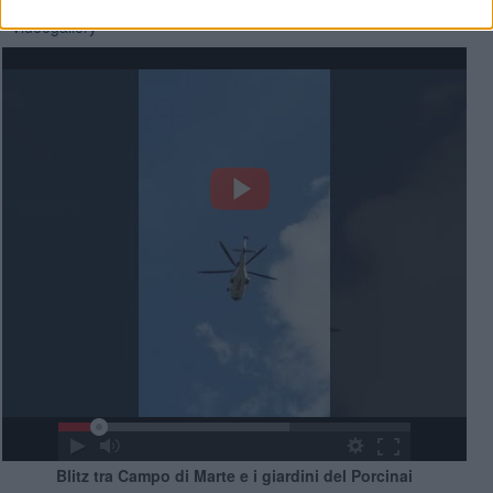
Videogallery
Blitz tra Campo di Marte e i giardini del Porcinai