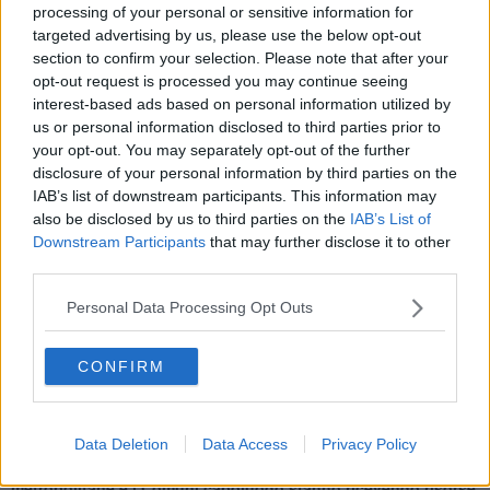
processing of your personal or sensitive information for
della Toscana, è dire
che la Regione è stata disattenta
quando
targeted advertising by us, please use the below opt-out
ha predisposto il capitolato del bando per la gara unica regionale
section to confirm your selection. Please note that after your
del Tpl.
In realtà, quel bando è datato 2013 e all’epoca non
opt-out request is processed you may continue seeing
c’era nessun presupposto per immaginare che la transizione
verso l’elettrico potesse avvenire in quegli anni.
Prova ne è
interest-based ads based on personal information utilized by
che le amministrazioni pubbliche, fino a poco tempo addietro, non
us or personal information disclosed to third parties prior to
hanno acquistato mezzi elettrici, se non in via molto sperimentale,
your opt-out. You may separately opt-out of the further
anche per altri utilizzi diversi dal tpl, perché ancora i modelli
disclosure of your personal information by third parties on the
disponibili sul mercato non garantivano affidabilità e autonomia
IAB’s list of downstream participants. This information may
sufficiente. E’ stato il contenzioso infinito, alimentato dai precedenti
also be disclosed by us to third parties on the
IAB’s List of
gestori del servizio, aziende di proprietà dei comuni, compreso
Downstream Participants
that may further disclose it to other
quello di Arezzo, a prolungare a dismisura i tempi della gara. In
third parties.
condizioni normali, la gara sarebbe stata aggiudicata 7 anni fa e
oggi la Toscana avrebbe un parco bus interamente rinnovato, con
Personal Data Processing Opt Outs
mezzi ecologici, più comodi e sicuri e ora si troverebbe a scrivere il
capitolato per una nuova gara, nel quale puntare sui mezzi elettrici.
CONFIRM
Comunque niente e perduto, perché
oltre 2000 nuovi bus
Data Deletion
Data Access
Privacy Policy
dovranno essere acquistati e proprio in questi mesi le città
metropolitane e i Comuni capoluogo stanno ricevendo risorse