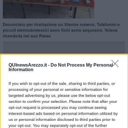
Denunciato per ricettazione un 50enne rumeno. Telefonini e
piccoli elettrodomestici sono finiti sotto sequestro. Voleva
rivenderla nel suo Paese
QUInewsArezzo.it -
Do Not Process My Personal
Information
AREZZO —
Polizia Stradale di Arezzo in azione nel tardo
pomeriggio di ieri. Denunciato un corriere che si era procurato
merce rubata
di varia natura per poi poterla rivendere una volta
If you wish to opt-out of the sale, sharing to third parties, or
rientrato nel suo Paese d’origine.
processing of your personal or sensitive information for
targeted advertising by us, please use the below opt-out
Intorno alle 17 una pattuglia della
Sottosezione di Battifolle
ha
section to confirm your selection. Please note that after your
fermato per un controllo al
casello di Arezzo in A/1
un mezzo
opt-out request is processed you may continue seeing
pesante con targa italiana con a bordo il solo conducente, un
interest-based ads based on personal information utilized by
rumeno 50enne.
us or personal information disclosed to third parties prior to
your opt-out. You may separately opt-out of the further