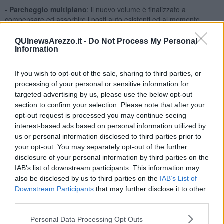
-
Parcheggio multipiano
: il nuovo volume è finalizzato a
compensare ed assorbire i posti auto esistenti ed al momento
distribuiti sull’area d’intervento.
QUInewsArezzo.it -
Do Not Process My Personal
-
Edificio polifunzionale per servizi
: l'edificio polifunzionale
Information
delimita la nuova piazza verso l’ex caserma da un lato e dall’altro
struttura, insieme al parcheggio, la nuova viabilità interna. Il
prospetto sulla piazza è totalmente vetrato ed ospita al suo interno
If you wish to opt-out of the sale, sharing to third parties, or
uno spazio verde, che si articola su un unico doppio volume,
processing of your personal or sensitive information for
costituendo una quinta per la piazza.
targeted advertising by us, please use the below opt-out
section to confirm your selection. Please note that after your
-
Centro per l'impiego
: il nuovo centro per l’impiego sostituendo
opt-out request is processed you may continue seeing
una volumetria esistente, oltre a delimitare la piazza al centro,
interest-based ads based on personal information utilized by
permette un passaggio pedonale tra il nuovo giardino su via
us or personal information disclosed to third parties prior to
Garibaldi e l’interno dell’area di progetto.
your opt-out. You may separately opt-out of the further
-
Bar ristorante
: l'attività verrà ospitata nell'edificio dell’ex corpo di
disclosure of your personal information by third parties on the
guardia secondo un progetto che ha l’obiettivo di tutelare
IAB’s list of downstream participants. This information may
l’architettura originaria e di perimetrare la nuova piazza.
also be disclosed by us to third parties on the
IAB’s List of
-
Nuova piazza / spazio baricentrico
: sarà lo spazio baricentrico
Downstream Participants
that may further disclose it to other
dell’isolato finalizzato ad assolvere un ruolo di nuova polarità per
third parties.
l’intero complesso.
Personal Data Processing Opt Outs