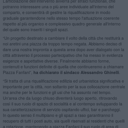
L’articolazione dell’intervento avverrà per stralci funzionali, che
potranno interessare una o più aree individuate all'interno del
comparto, e consentirà di gestire la riqualificazione in modo
graduale garantendone nello stesso tempo l'attuazione coerente
rispetto al più organico e complessivo quadro generale all'interno
del quale sono inseriti i singoli spazi.
“Un progetto destinato a cambiare il volto della città che restituirà a
noi aretini una piazza da troppo tempo negata. Abbiamo deciso di
dare una nostra impronta a questa area dopo aver dialogato con la
città attraverso il processo partecipativo che ha messo in evidenza
esigenze e aspettative diverse. Finalmente abbiamo forme,
contenuti e funzioni definite di quella che continueremo a chiamare
Piazza Fanfani”,
ha dichiarato il sindaco Alessandro Ghinelli
.
“Si tratta di una riqualificazione edilizia ed urbanistica significativa e
importante per la città, non soltanto per la sua collocazione centrale
ma anche per le funzioni e gli usi che ha assunto nel tempo.
Un'area che da luogo chiuso diventerà luogo aperto, ritrovando
così il suo ruolo di spazio di socialità e al contempo sviluppando la
sua caratterizzazione di servizio ospitando uffici, bar e parcheggi.
In questo senso il multipiano e gli spazi a raso garantiranno il
recupero di tutti i posti auto, sia quelli riservati ai residenti che quelli
a rotazione, mantenendo a piazza Fanfani il suo ruolo di area di