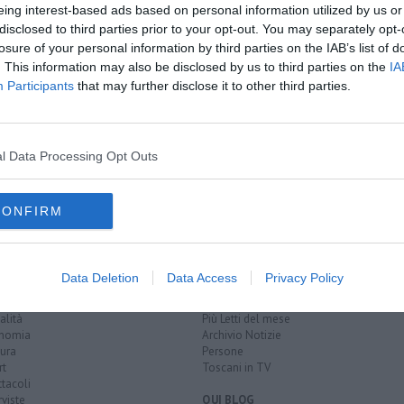
A
eing interest-based ads based on personal information utilized by us or
disclosed to third parties prior to your opt-out. You may separately opt-
losure of your personal information by third parties on the IAB’s list of
. This information may also be disclosed by us to third parties on the
IA
Participants
that may further disclose it to other third parties.
isanamento
l Data Processing Opt Outs
lia
addizione
CONFIRM
EGORIE
RUBRICHE
Data Deletion
Data Access
Privacy Policy
naca
Le notizie di oggi
tica
Più Letti della settimana
alità
Più Letti del mese
nomia
Archivio Notizie
ura
Persone
rt
Toscani in TV
tacoli
rviste
QUI BLOG