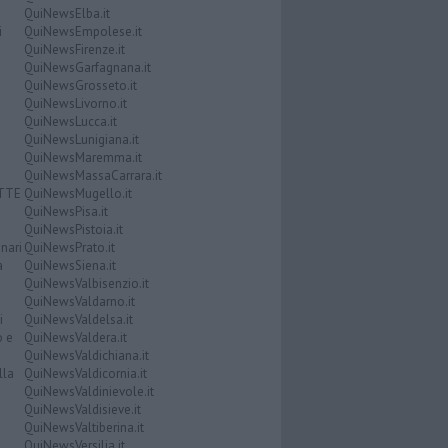
QuiNewsElba.it
i
QuiNewsEmpolese.it
QuiNewsFirenze.it
QuiNewsGarfagnana.it
QuiNewsGrosseto.it
QuiNewsLivorno.it
QuiNewsLucca.it
QuiNewsLunigiana.it
QuiNewsMaremma.it
QuiNewsMassaCarrara.it
ATTE
QuiNewsMugello.it
QuiNewsPisa.it
QuiNewsPistoia.it
nari
QuiNewsPrato.it
a
QuiNewsSiena.it
QuiNewsValbisenzio.it
QuiNewsValdarno.it
i
QuiNewsValdelsa.it
o e
QuiNewsValdera.it
QuiNewsValdichiana.it
lla
QuiNewsValdicornia.it
QuiNewsValdinievole.it
QuiNewsValdisieve.it
QuiNewsValtiberina.it
QuiNewsVersilia.it