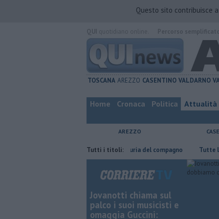
Questo sito contribuisce 
QUI
quotidiano online.
Percorso semplificat
TOSCANA
AREZZO
CASENTINO
VALDARNO
V
Home
Cronaca
Politica
Attualità
AREZZO
CAS
Nascosta in un bar per sfuggire alla furia del compagno
Tutti i titoli:
​Tutte le offe
Jovanotti chiama sul
palco i suoi musicisti e
omaggia Guccini: