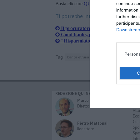
Basta cliccare
QUI
continue se
information 
Ti potrebbe interessare anche:
further disc
participants
Il procuratore Rossi resta ad Arezzo
Downstream 
Good banks, primi progressi per il r
"Risparmiatori gabbati due volte"
Persona
Tag
banca etruria
arezzo
polis
banca d'ita
REDAZIONE QUI NEWS
CAT
Cro
Marco Migli
Poli
Direttore Responsabile
Attu
Eco
Cult
Pietro Mattonai
Spo
Redattore
Spet
Inte