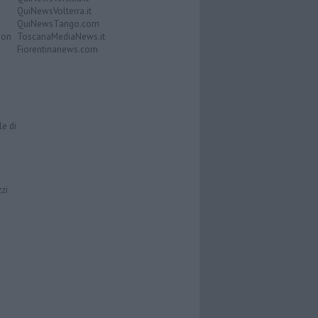
QuiNewsVolterra.it
QuiNewsTango.com
Don
ToscanaMediaNews.it
Fiorentinanews.com
le di
zzi