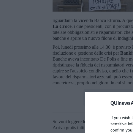
riguardanti la vicenda Banca Etruria. A ques
La Croce
, i due presidenti, con il procur
tutelare obbligazionisti e risparmiatori che 
banche e aprire un nuovo filone di indagini
Poi, lunedì prossimo alle 14,30, è previsto
risoluzione e gestione delle crisi per
Bankit
Banche aveva incontrato De Polis a fine m
ripristinasse la fiducia dei risparmiatori ve
capire se l'auspicio condiviso, quello che i
favore dei risparmiatori azzerati, può esser
concretezza, proprio nei giorni in cui si tor
QUInewsAr
If you wish 
Se vuoi leggere le notizie principali della T
sensitive in
Arriva gratis tutti i giorni alle 20:00 dirett
confirm you