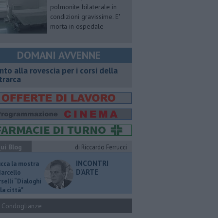
polmonite bilaterale in
condizioni gravissime. E'
morta in ospedale
DOMANI AVVENNE
onto alla rovescia per i corsi della
trarca
ui Blog
di Riccardo Ferrucci
INCONTRI
ucca la mostra
D'ARTE
Marcello
selli “Dialoghi
la città"
Condoglianze