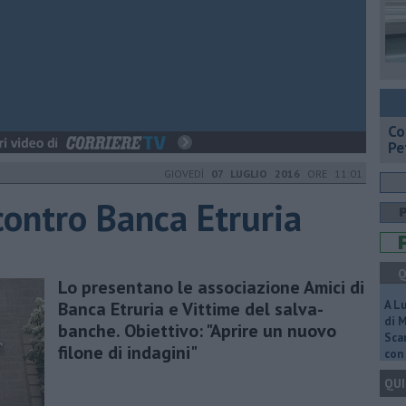
​C
Pe
GIOVEDÌ
07 LUGLIO 2016
ORE 11:01
ontro Banca Etruria
Q
Lo presentano le associazione Amici di
Banca Etruria e Vittime del salva-
A L
di 
banche. Obiettivo: "Aprire un nuovo
Scar
filone di indagini"
con 
QUI