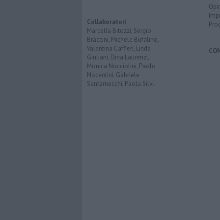
Opi
Imp
Collaboratori
Pro
Marcella Bitozzi, Sergio
Braccini, Michele Bufalino,
Valentina Caffieri, Linda
CO
Giuliani, Dina Laurenzi,
Monica Nocciolini, Paolo
Nocentini, Gabriele
Santarnecchi, Paola Silvi.