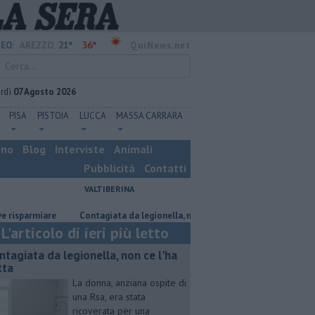
21°
36°
EO:
AREZZO
QuiNews.net
rdì
07 Agosto 2026
PISA
PISTOIA
LUCCA
MASSA CARRARA
ino
Blog
Interviste
Animali
Pubblicità
Contatti
VALTIBERINA
parmiare
Contagiata da legionella, non ce l'ha fatta
Nascosta in un 
L'articolo di ieri più letto
ntagiata da legionella, non ce l'ha
tta
La donna, anziana ospite di
una Rsa, era stata
ricoverata per una