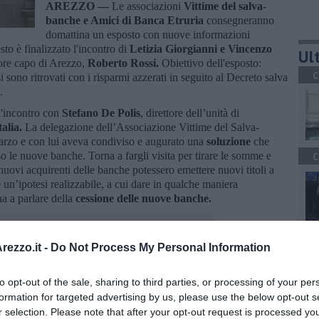
AREZZO —
Le associazioni
Vittime del salva-
banche e Amici di Banca Etruria
consegneranno
domattina un esposto con nuove informazioni
to è finalizzato l'incontro di
Letizia Giorgianni e Vincenzo
Ult
atore capo di Arezzo,
Roberto Rossi.
Obiettivo dell'esposto:
C
si sono ritrovati con i risparmi azzerati in seguito al Decreto salva
.
 l'incontro con
Stefano De Polis
, direttore dell’unità di
alia.
La delegazione dell’Associazione Vittime del Salva-
arzo e con lui aveva condiviso e augurato una
soluzione
che
rso le nuove banche. Torna a fargli visita per tirare le somme e
C
 nuovi acquirenti delle banche potessero emettere nuovi titoli a
e un’ipotesi realizzabile, a cui dare in qualche maniera
na a parlare della
cessione delle nuove banche.
A
ezzo.it -
Do Not Process My Personal Information
to opt-out of the sale, sharing to third parties, or processing of your per
oscana iscriviti alla
Newsletter QUInews - ToscanaMedia.
formation for targeted advertising by us, please use the below opt-out s
amente nella tua casella di posta.
r selection. Please note that after your opt-out request is processed y