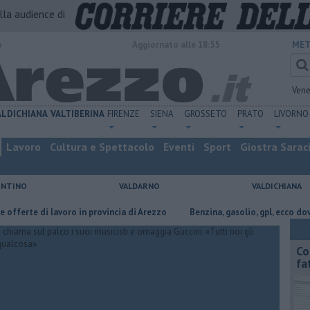
alla audience di
o
Aggiornato alle 18:55
MET
Vene
ALDICHIANA
VALTIBERINA
FIRENZE
SIENA
GROSSETO
PRATO
LIVORNO
Lavoro
Cultura e Spettacolo
Eventi
Sport
Giostra Sarac
ENTINO
VALDARNO
VALDICHIANA
rte di lavoro in provincia di Arezzo
​Benzina, gasolio, gpl, ecco dove ris
Co
fa