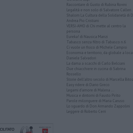
Raccontare di Gusto di Rubina Rovini
Legalità e non solo di Salvatore Calleri
Shalom La Cultura della Solidarietà di 
Andrea Pio Cristiani
VERSI-AMO di Chi mette al centro la
persona
Eureka! di Nausica Manzi
Tabasco senza filtro di Tabasco n.6
Ci vuole un fisico di Michele Campisi
Economia e territorio, da globale a loca
Daniele Salvadori
La dama a scacchi di Carlo Belciani
Due chiacchiere in cucina di Sabrina
Rossello
Storie dell'altro secolo di Marcella Bito
Easy ridere di Dario Greco
Legami d'amore di Malena ...
Musica e dintorni di Fausto Pirìto
Parole milonguere di Maria Caruso
Lo sguardo di Don Armando Zappolini
Leggere di Roberto Cerri