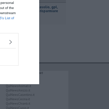
ttualità
 personal
​Benzina, gasolio, gpl,
out of the
ecco dove risparmiare
 downstream
B’s List of
IL NETWORK QuiNews.net
QuiNewsAbetone.it
QuiNewsAmiata.it
QuiNewsAnimali.it
QuiNewsArezzo.it
QuiNewsCasentino.it
QuiNewsCecina.it
QuiNewsChianti.it
QuiNewsCuoio.it