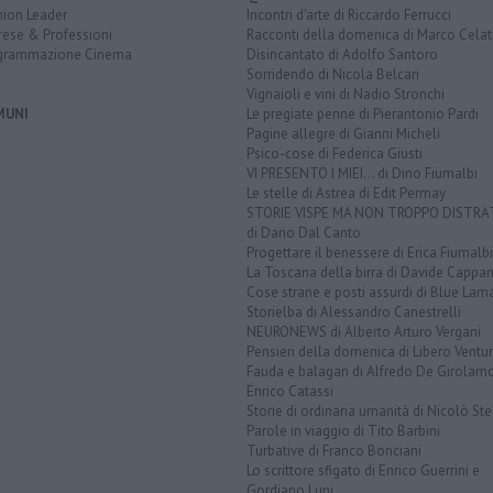
nion Leader
Incontri d'arte di Riccardo Ferrucci
rese & Professioni
Racconti della domenica di Marco Celat
grammazione Cinema
Disincantato di Adolfo Santoro
Sorridendo di Nicola Belcari
Vignaioli e vini di Nadio Stronchi
MUNI
Le pregiate penne di Pierantonio Pardi
Pagine allegre di Gianni Micheli
Psico-cose di Federica Giusti
VI PRESENTO I MIEI... di Dino Fiumalbi
Le stelle di Astrea di Edit Permay
STORIE VISPE MA NON TROPPO DISTR
di Dario Dal Canto
Progettare il benessere di Erica Fiumalbi
La Toscana della birra di Davide Cappan
Cose strane e posti assurdi di Blue Lam
Storielba di Alessandro Canestrelli
NEURONEWS di Alberto Arturo Vergani
Pensieri della domenica di Libero Ventur
Fauda e balagan di Alfredo De Girolam
Enrico Catassi
Storie di ordinaria umanità di Nicolò Ste
Parole in viaggio di Tito Barbini
Turbative di Franco Bonciani
Lo scrittore sfigato di Enrico Guerrini e
Gordiano Lupi