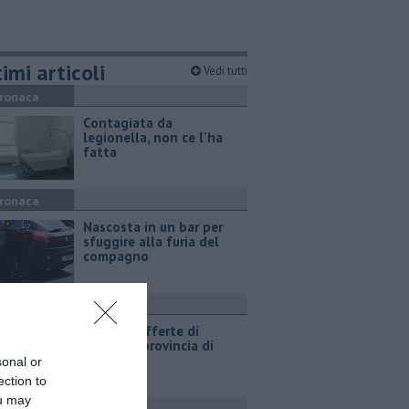
imi articoli
Vedi tutti
ronaca
Contagiata da
legionella, non ce l'ha
fatta
ronaca
Nascosta in un bar per
sfuggire alla furia del
compagno
ttualità
​Tutte le offerte di
lavoro in provincia di
Arezzo
sonal or
ection to
ou may