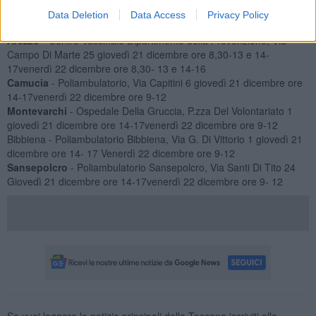
Data Deletion
Data Access
Privacy Policy
Provincia di Arezzo
Arezzo
- Centro Vaccinale Dipartimento della Prevenzione, Via
Campo Di Marte 25 giovedì 21 dicembre ore 8,30-13 e 14-
17venerdì 22 dicembre ore 8,30- 13 e 14-16
Camucia
- Poliambulatorio, Via Capitini 6 giovedì 21 dicembre ore
14-17venerdì 22 dicembre ore 9-12
Montevarchi
- Ospedale Della Gruccia, P.zza Del Volontariato 1
giovedì 21 dicembre ore 14-17venerdì 22 dicembre ore 9-12
Bibbiena - Poliambulatorio Bibbiena, Via G. Di Vittorio 1 giovedì 21
dicembre ore 14- 17 Venerdì 22 dicembre ore 9-12
Sansepolcro
- Poliambulatorio Sansepolcro, Via Santi Di Tito 24
Giovedì 21 dicembre ore 14-17venerdì 22 dicembre ore 9- 12
Se vuoi leggere le notizie principali della Toscana iscriviti alla