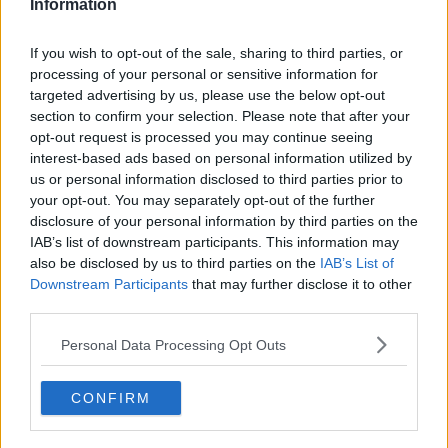
Contemporaneamente alla vaccinazione contro il Covid, il cittadino
Information
potrà ricevere anche la
vaccinazione per l'influenza
se ha un'età
superiore a 60 anni, se è un soggetto fragile per patologia o se
If you wish to opt-out of the sale, sharing to third parties, or
rientra in una delle altre categorie individuate dal Ministero per tale
processing of your personal or sensitive information for
vaccinazione.«Voglio invitare i cittadini, soprattutto i fragili e le
targeted advertising by us, please use the below opt-out
persone anziane che non lo hanno ancora fatto, ad approfittare dei
section to confirm your selection. Please note that after your
due giorni messi a disposizione per vaccinarsi contro il covid-19 in
opt-out request is processed you may continue seeing
modo semplice e rapido senza necessità di effettuare la
interest-based ads based on personal information utilized by
prenotazione come avviene solitamente – dice la
Direttrice
us or personal information disclosed to third parties prior to
Sanitaria Asl Tse, Assunta De Luca
– La vaccinazione è il mezzo
your opt-out. You may separately opt-out of the further
più efficace e sicuro di prevenzione del Covid e dell'influenza e,
disclosure of your personal information by third parties on the
soprattutto, delle forme più gravi e complicate che colpiscono in
IAB’s list of downstream participants. This information may
particolare i soggetti fragili e gli anziani».
«La vaccinazione – puntualizza la
dr.ssa Elena De Sanctis,
also be disclosed by us to third parties on the
IAB’s List of
Direttore U.O.C. Igiene e Sanità Pubblica Asl Tse Area est
- è in
Downstream Participants
that may further disclose it to other
grado di ridurre il rischio di eventi cardiovascolari gravi, come
third parties.
infarto e ictus, nei soggetti che soffrono di malattie cardiache. Evita
inoltre le riacutizzazioni di malattia nei soggetti
Personal Data Processing Opt Outs
immunocompromessi, diabetici, asmatici o con broncopneumopatia
cronica ostruttiva».
CONFIRM
Chi fosse interessato alla vaccinazione potrà accedere liberamente,
senza la prenotazione, nei centri vaccinali aziendali nei seguenti
orari: