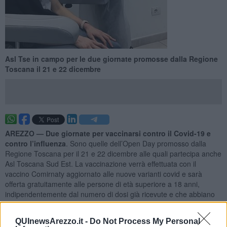
Asl Tse in campo per le due giornate promosse dalla Regione
Toscana il 21 e 22 dicembre
AREZZO —
Due giornate per vaccinarsi contro il Covid-19 e
contro l’influenza
. Sono quelle dell’Open Day promosso dalla
Regione Toscana per il 21 e 22 dicembre alle quali partecipa anche
Asl Toscana Sud Est. La vaccinazione verrà effettuata con il
vaccino Comirnaty aggiornato alle nuove varianti covid e sarà
offerta gratuitamente alle persone di età superiore a 18 anni,
indipendentemente dal numero di dosi già ricevute e che abbiano
eseguito la dose precedente (o abbiano contratto l'infezione) da
almeno 6 mesi.
QUInewsArezzo.it -
Do Not Process My Personal