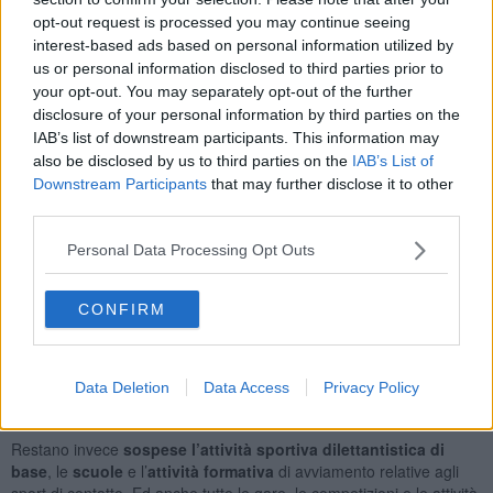
Si potrà fare
attività motoria all’aperto
senza limiti di spostamento
opt-out request is processed you may continue seeing
tra comuni e regioni. Consentite quindi passeggiate nel verde o in
interest-based ads based on personal information utilized by
centro, anche all’interno di parchi pubblici, indossando la
us or personal information disclosed to third parties prior to
mascherina e mantenendo almeno 1 metro di distanza dalle altre
your opt-out. You may separately opt-out of the further
persone. Permessa anche l'
attività sportiva all’aperto
senza limiti
disclosure of your personal information by third parties on the
di spostamento tra comuni e regioni. In questo caso si intende una
IAB’s list of downstream participants. This information may
corsa, un giro in bicicletta. Non c’è obbligo di mascherina, ma
also be disclosed by us to third parties on the
IAB’s List of
bisogna mantenere una distanza interpersonale di almeno 2 metri.
Downstream Participants
that may further disclose it to other
third parties.
Personal Data Processing Opt Outs
Concessa l’
attività sportiva di base
e l’
attività motoria presso
centri e circoli sportivi
, sia pubblici sia privati. A meno che non si
tratti di una competizione riconosciuta di rilevanza nazionale,
CONFIRM
rimangono
vietati gli sport di contatto
: non si può giocare a
calcetto
o a
basket
al parco, non si possono fare
allenamenti di
gruppo
a livello amatoriale.
Tennis e padel
, che non rientrano
Data Deletion
Data Access
Privacy Policy
negli sport di contatto, si possono praticare nei centri sportivi
all’aperto predisposti per queste attività.
Restano invece
sospese l’attività sportiva dilettantistica di
base
, le
scuole
e l’
attività formativa
di avviamento relative agli
sport di contatto. Ed anche tutte le gare, le competizioni e le attività