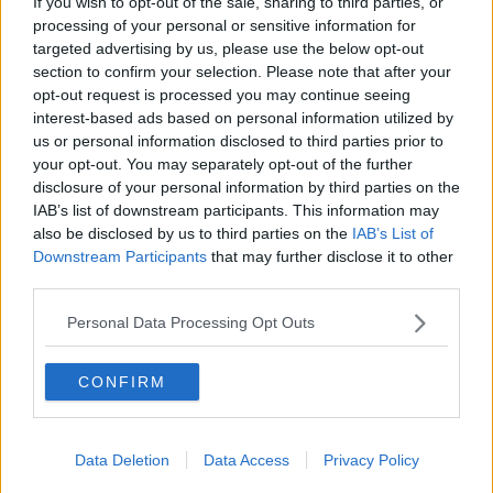
If you wish to opt-out of the sale, sharing to third parties, or
quinto posto finale.
processing of your personal or sensitive information for
targeted advertising by us, please use the below opt-out
section to confirm your selection. Please note that after your
opt-out request is processed you may continue seeing
Pattarello scrive il suo nome nell’albo d’oro del premio calcistico più
interest-based ads based on personal information utilized by
antico d’Italia giunto al suo sessantottesimo anno. La punta
us or personal information disclosed to third parties prior to
dell’Arezzo entra di diritto nella storia calcio aretino a fianco di
your opt-out. You may separately opt-out of the further
giocatori già vincitori del Cavallino d’Oro come Bozzao, Tassinari,
disclosure of your personal information by third parties on the
Neri, Pellicanò, Orsi, Tovalieri, Floro Flores, Moscardelli.
IAB’s list of downstream participants. This information may
La classifica finale: Emiliano Pattarello 8,17, Luca Trombini 7,33,
also be disclosed by us to third parties on the
IAB’s List of
Filippo Guccione 7,00.
Downstream Participants
that may further disclose it to other
third parties.
La data della cerimonia di premiazione, aperta a tifosi e sostenitori
amaranto, verrà comunicata nei prossimi giorni e si svolgerà al
Personal Data Processing Opt Outs
Museo del quartiere.
Il Cavallino d’Oro nasce nel 1958 da un’idea del Rettore Giulio
CONFIRM
Teoni. Il Consiglio Direttivo del Quartiere di Porta Santo Spirito
decise quindi di istituire il premio ed assegnarlo al giocato-re
dell'US Arezzo che si fosse distinto per il maggiore e il migliore
rendimento sia dal lato tecni-co che da quello agonistico.
Data Deletion
Data Access
Privacy Policy
Il primo a vincere il Cavallino d’Oro fu Gianfranco Bozzao al quale