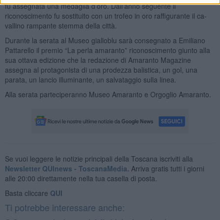
fu assegnata una medaglia d'oro. Dall'anno seguente il
riconoscimento fu sostituito con un trofeo in oro raffigurante il ca-
vallino rampante stemma della città.
Durante la serata al Museo gialloblu sarà consegnato a Emiliano
Pattarello il premio “La perla amaranto” riconoscimento giunto alla
sua ottava edizione che la redazione di Amaranto Magazine
assegna al protagonista di una prodezza balistica, un gol, una
parata, un lancio illuminante, un salvataggio sulla linea.
Alla serata parteciperanno Museo Amaranto e Orgoglio Amaranto.
Se vuoi leggere le notizie principali della Toscana iscriviti alla
Newsletter QUInews - ToscanaMedia.
Arriva gratis tutti i giorni
alle 20:00 direttamente nella tua casella di posta.
Basta cliccare
QUI
Ti potrebbe interessare anche: