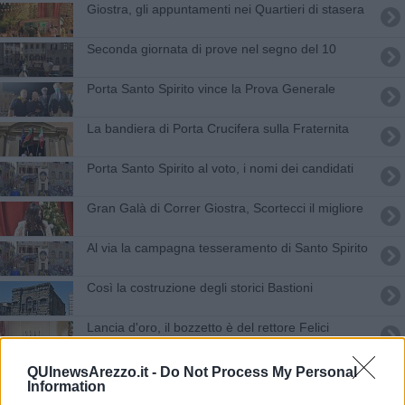
Giostra, gli appuntamenti nei Quartieri di stasera
Seconda giornata di prove nel segno del 10
Porta Santo Spirito vince la Prova Generale
​La bandiera di Porta Crucifera sulla Fraternita
Porta Santo Spirito al voto, i nomi dei candidati
Gran Galà di Correr Giostra, Scortecci il migliore
Al via la campagna tesseramento di Santo Spirito
Così la costruzione degli storici Bastioni
Lancia d'oro, il bozzetto è del rettore Felici
I quartieri dal medioevo alla Giostra
QUInewsArezzo.it -
Do Not Process My Personal
Information