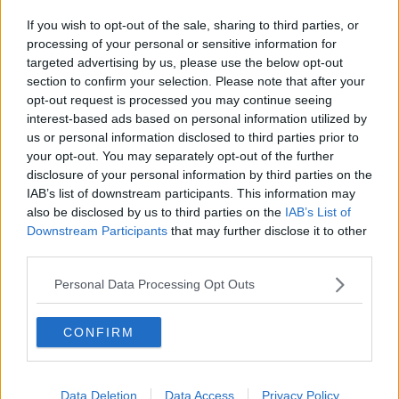
Giostra, scatta la prenotazione dei biglietti
If you wish to opt-out of the sale, sharing to third parties, or
Giostra, gli eventi del venerdì nei quartieri
processing of your personal or sensitive information for
targeted advertising by us, please use the below opt-out
Giostra, vincitori e vinti in attesa di settembre
section to confirm your selection. Please note that after your
opt-out request is processed you may continue seeing
interest-based ads based on personal information utilized by
Porta Santo Spirito, è cena della vittoria
us or personal information disclosed to third parties prior to
your opt-out. You may separately opt-out of the further
Il mondo della Giostra rende omaggio a San
disclosure of your personal information by third parties on the
Donato
IAB’s list of downstream participants. This information may
Giostra, tra chi mira al cappotto chi al riscatto
also be disclosed by us to third parties on the
IAB’s List of
Downstream Participants
that may further disclose it to other
Verso la Giostra tra caccia ai ticket e cerimonie
third parties.
Giostra, Santo Spirito vince la prova generale
Personal Data Processing Opt Outs
Cappotto, Porta Santo Spirito vince la Giostra
CONFIRM
La vittoria di Santo Spirito è nell'Albo d'Oro
Un defibrillatore in dono a Porta Santo Spirito
Data Deletion
Data Access
Privacy Policy