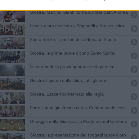
Giostra, Martino Gianni torna a Porta Sant'Andrea
Lancia d’oro dedicata a Signorelli e Arezzo calcio
Santo Spirito, i vincitori della Borsa di Studio
Giostra, le prime prove dicono Santo Spirito
La serata della prova generale nei quartieri
Giostra il giorno della sfida, tutti gli orari
Giostra, Lazzeri confermato alla regia
Parte l'anno giostresco con la Cerimonia dei ceri
Omaggio della Giostra alla Madonna del Conforto
Giostra: la presentazione dei soggetti lance d'oro