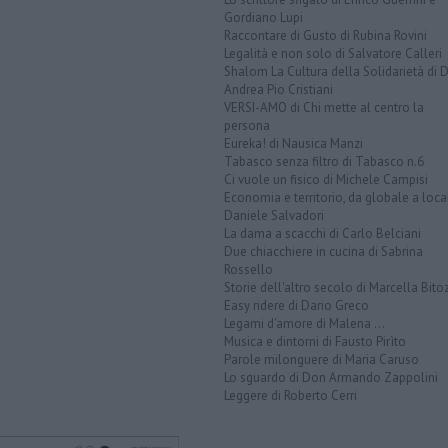
Gordiano Lupi
Raccontare di Gusto di Rubina Rovini
Legalità e non solo di Salvatore Calleri
Shalom La Cultura della Solidarietà di 
Andrea Pio Cristiani
VERSI-AMO di Chi mette al centro la
persona
Eureka! di Nausica Manzi
Tabasco senza filtro di Tabasco n.6
Ci vuole un fisico di Michele Campisi
Economia e territorio, da globale a loca
Daniele Salvadori
La dama a scacchi di Carlo Belciani
Due chiacchiere in cucina di Sabrina
Rossello
Storie dell'altro secolo di Marcella Bito
Easy ridere di Dario Greco
Legami d'amore di Malena ...
Musica e dintorni di Fausto Pirìto
Parole milonguere di Maria Caruso
Lo sguardo di Don Armando Zappolini
Leggere di Roberto Cerri