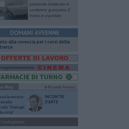
polmonite bilaterale in
condizioni gravissime. E'
morta in ospedale
DOMANI AVVENNE
onto alla rovescia per i corsi della
trarca
ui Blog
di Riccardo Ferrucci
INCONTRI
ucca la mostra
D'ARTE
Marcello
selli “Dialoghi
la città"
Condoglianze