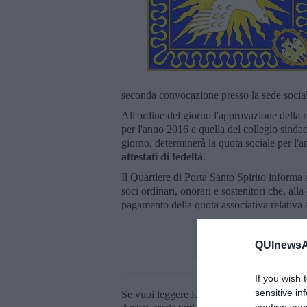
seconda convocazione presso la sede sociale
All'ordine del giorno l'approvazione della r
per l'anno 2016 e quella del collegio sindac
giorno, determinerà la quota sociale per l'
attestati di fedeltà
.
Il Quartiere di Porta Santo Spirito informa 
soci ordinari, onorari e sostenitori che, alla
pagamento della quota associativa relativa 
QUInewsAr
If you wish 
sensitive in
Se vuoi leggere le notizie principali della T