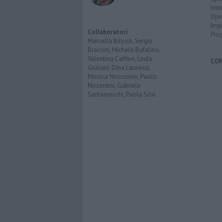
Inte
Opi
Imp
Collaboratori
Pro
Marcella Bitozzi, Sergio
Braccini, Michele Bufalino,
Valentina Caffieri, Linda
CO
Giuliani, Dina Laurenzi,
Monica Nocciolini, Paolo
Nocentini, Gabriele
Santarnecchi, Paola Silvi.