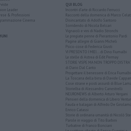
rviste
QUI BLOG
nion Leader
Incontri d'arte di Riccardo Ferrucci
rese & Professioni
Racconti della domenica di Marco Celat
grammazione Cinema
Disincantato di Adolfo Santoro
Sorridendo di Nicola Belcari
Vignaioli e vini di Nadio Stronchi
MUNI
Le pregiate penne di Pierantonio Pardi
Pagine allegre di Gianni Micheli
Psico-cose di Federica Giusti
VI PRESENTO I MIEI... di Dino Fiumalbi
Le stelle di Astrea di Edit Permay
STORIE VISPE MA NON TROPPO DISTR
di Dario Dal Canto
Progettare il benessere di Erica Fiumalbi
La Toscana della birra di Davide Cappan
Cose strane e posti assurdi di Blue Lam
Storielba di Alessandro Canestrelli
NEURONEWS di Alberto Arturo Vergani
Pensieri della domenica di Libero Ventur
Fauda e balagan di Alfredo De Girolam
Enrico Catassi
Storie di ordinaria umanità di Nicolò Ste
Parole in viaggio di Tito Barbini
Turbative di Franco Bonciani
Lo scrittore sfigato di Enrico Guerrini e