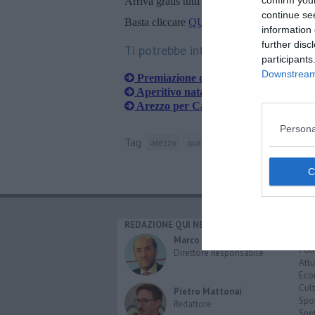
confirm you
Arriva gratis tutti i giorni alle 20:00 dirett
continue se
Basta cliccare
QUI
information 
further disc
Ti potrebbe interessare anche:
participants
Downstream 
Premiazione dei giostratori
Aperitivo natalizio al quartiere
Arezzo per Capitan Ciuffino
Persona
Tag
arezzo
quartiere di porta santo spirito
REDAZIONE QUI NEWS
CAT
Cro
Marco Migli
Poli
Direttore Responsabile
Attu
Eco
Cult
Pietro Mattonai
Spo
Redattore
Spet