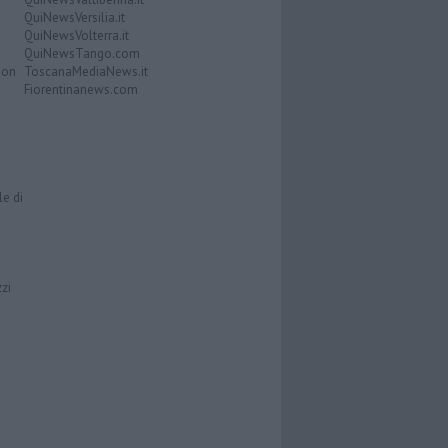
QuiNewsVersilia.it
QuiNewsVolterra.it
QuiNewsTango.com
Don
ToscanaMediaNews.it
Fiorentinanews.com
le di
zzi