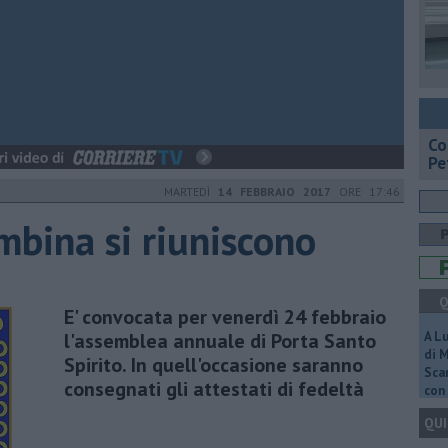
​C
Pe
MARTEDÌ
14 FEBBRAIO 2017
ORE 17:46
ombina si riuniscono
Q
E' convocata per venerdì 24 febbraio
l'assemblea annuale di Porta Santo
A L
di 
Spirito. In quell'occasione saranno
Scar
consegnati gli attestati di fedeltà
con 
QUI