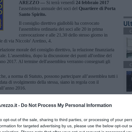
AREZZO —
Si terrà venerdì
24 febbraio 2017
l'assemblea annuale dei soci del
Quartiere di Porta
Santo Spirito.
Ult
Il consiglio direttivo gialloblù ha convocato
l'assemblea ordinaria dei soci alle 20 in prima
C
convocazione e alle 21,30 dello stesso giorno in
 di via Niccolo' Aretino, 4.
elazione morale del consiglio direttivo, la relazione finanziaria
ale. L'assemblea, dopo la discussione dei punti all'ordine del
anno 2017. Al termine dell'assemblea verranno consegnati gli
C
che, a norma di Statuto, possono partecipare all’assemblea tutti i
 data di svolgimento della stessa, siano in regola con il
all’anno 2016.
A
ezzo.it -
Do Not Process My Personal Information
to opt-out of the sale, sharing to third parties, or processing of your per
formation for targeted advertising by us, please use the below opt-out s
oscana iscriviti alla
Newsletter QUInews - ToscanaMedia.