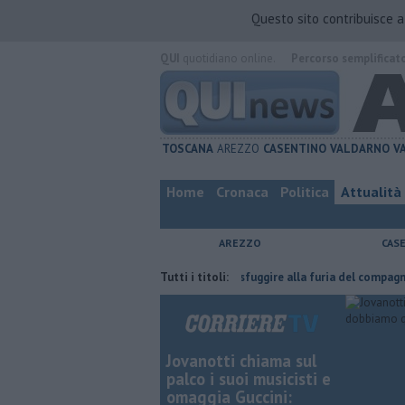
Questo sito contribuisce 
QUI
quotidiano online.
Percorso semplificat
TOSCANA
AREZZO
CASENTINO
VALDARNO
V
Home
Cronaca
Politica
Attualità
AREZZO
CAS
'ha fatta
Nascosta in un bar per sfuggire alla furia del compagno
Tutti i titoli:
Jovanotti chiama sul
palco i suoi musicisti e
omaggia Guccini: