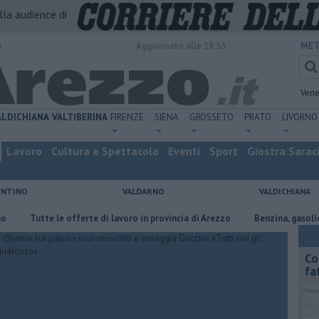
alla audience di
o
Aggiornato alle 18:55
MET
Vene
ALDICHIANA
VALTIBERINA
FIRENZE
SIENA
GROSSETO
PRATO
LIVORNO
Lavoro
Cultura e Spettacolo
Eventi
Sport
Giostra Sarac
ENTINO
VALDARNO
VALDICHIANA
​Tutte le offerte di lavoro in provincia di Arezzo
​Benzina, gasolio, gpl, 
Co
fa