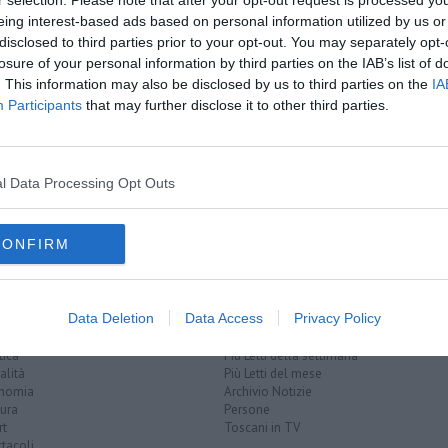
A
r selection. Please note that after your opt-out request is processed y
amente nella tua casella di posta.
eing interest-based ads based on personal information utilized by us or
disclosed to third parties prior to your opt-out. You may separately opt-
losure of your personal information by third parties on the IAB’s list of
. This information may also be disclosed by us to third parties on the
IA
Participants
that may further disclose it to other third parties.
l Data Processing Opt Outs
niccolò di luca spinelli
collegio sindacale
CONFIRM
Data Deletion
Data Access
Privacy Policy
EGORIE
RUBRICHE
naca
Le notizie di oggi
tica
Più Letti della settimana
alità
Più Letti del mese
nomia
Archivio Notizie
ura
Persone
rt
Toscani in TV
tacoli