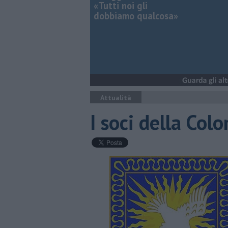
«Tutti noi gli
dobbiamo qualcosa»
Attualità
I soci della Col