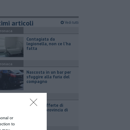
imi articoli
Vedi tutti
ronaca
Contagiata da
legionella, non ce l'ha
fatta
ronaca
Nascosta in un bar per
sfuggire alla furia del
compagno
ttualità
​Tutte le offerte di
lavoro in provincia di
Arezzo
sonal or
ection to