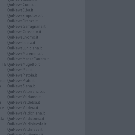
QuiNewsCuoio.it
QuiNewsElba.it
i
QuiNewsEmpolese.it
QuiNewsFirenze.it
QuiNewsGarfagnana.it
QuiNewsGrosseto.it
QuiNewsLivorno.it
QuiNewsLucca.it
QuiNewsLunigiana.it
QuiNewsMaremma.it
QuiNewsMassaCarrara.it
ATTE
QuiNewsMugello.it
QuiNewsPisa.it
QuiNewsPistoia.it
nari
QuiNewsPrato.it
a
QuiNewsSiena.it
QuiNewsValbisenzio.it
QuiNewsValdarno.it
i
QuiNewsValdelsa.it
o e
QuiNewsValdera.it
QuiNewsValdichiana.it
lla
QuiNewsValdicornia.it
QuiNewsValdinievole.it
QuiNewsValdisieve.it
QuiNewsValtiberina.it