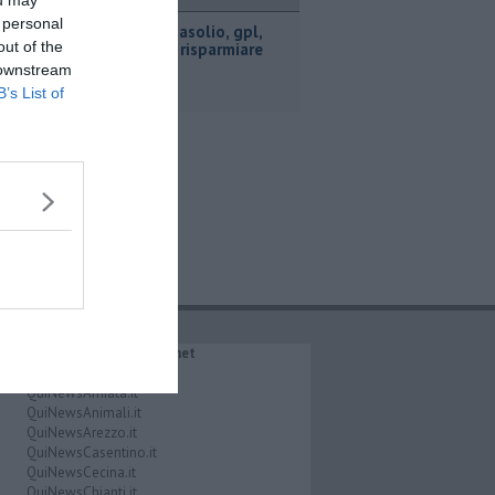
ttualità
ou may
 personal
​Benzina, gasolio, gpl,
out of the
ecco dove risparmiare
 downstream
B’s List of
IL NETWORK QuiNews.net
QuiNewsAbetone.it
QuiNewsAmiata.it
QuiNewsAnimali.it
QuiNewsArezzo.it
QuiNewsCasentino.it
QuiNewsCecina.it
QuiNewsChianti.it