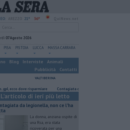
21°
36°
EO:
AREZZO
QuiNews.net
rdì
07 Agosto 2026
PISA
PISTOIA
LUCCA
MASSA CARRARA
ino
Blog
Interviste
Animali
Pubblicità
Contatti
VALTIBERINA
ecco dove risparmiare
Contagiata da legionella, non ce l'ha fatta
Na
L'articolo di ieri più letto
ntagiata da legionella, non ce l'ha
tta
La donna, anziana ospite di
una Rsa, era stata
ricoverata per una