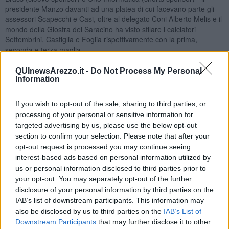
presidente Manzo davanti ad una platea di cui facevano parte gli
assessori Scapecchi e Casi, oltre al delegato Coni Alberto Melis e il
mondo della Giostra del Saracino ha visto sfilare i calciatori
Settembrini, Castiglia e Foglia rispettivamente con la prima,
seconda e terza maglia.
QUInewsArezzo.it -
Do Not Process My Personal
Information
Prima maglia.
Amaranto così come pantaloncini e calzettoni vede
If you wish to opt-out of the sale, sharing to third parties, or
tornare l’inconfondibile doppia ‘V’ rovesciata che ha segnato gli
processing of your personal or sensitive information for
anni ’80. Il modello realizzato da Rever Iconic, per il secondo anno
consecutivo fornitore del Cavallino, presenta come novità
targeted advertising by us, please use the below opt-out
l’introduzione sulla sfondo della maglia in sublimazione della Chiesa
section to confirm your selection. Please note that after your
di Santa Maria della Pieve, un edificio particolarmente caro agli
opt-out request is processed you may continue seeing
aretini e risalente al XII secolo.
interest-based ads based on personal information utilized by
us or personal information disclosed to third parties prior to
Seconda maglia.
Disegnata da Giorgio Olivieri Catolfi e votata dai
your opt-out. You may separately opt-out of the further
tifosi amaranto è la vincitrice del Contest lanciato dal comitato del
disclosure of your personal information by third parties on the
centenario del Cavallino e da Reverì Iconic. Totalmente bianca con
IAB’s list of downstream participants. This information may
inserti amaranto e una banda trasversale amaranto, richiama gli
also be disclosed by us to third parties on the
IAB’s List of
anni ’60.
Downstream Participants
that may further disclose it to other
Terza maglia
. Giallo sullo sfondo e giallo senape si fondono con