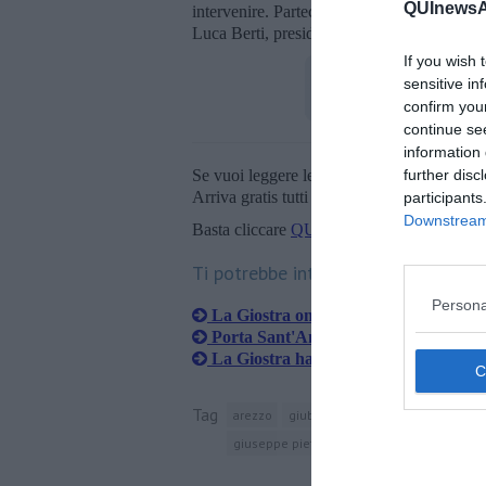
QUInewsAr
intervenire. Parteciperanno alla conferenza
Luca Berti, presidente della Società storica a
If you wish 
sensitive in
confirm you
continue se
information 
Se vuoi leggere le notizie principali della T
further disc
Arriva gratis tutti i giorni alle 20:00 dirett
participants
Downstream 
Basta cliccare
QUI
Ti potrebbe interessare anche:
Persona
La Giostra omaggia Centini
Porta Sant'Andrea, un successo di pu
La Giostra ha un nuovo Cda
Tag
arezzo
giubileo
giostra del saracino
giuseppe pietri
parlera
petrarca
o.p.