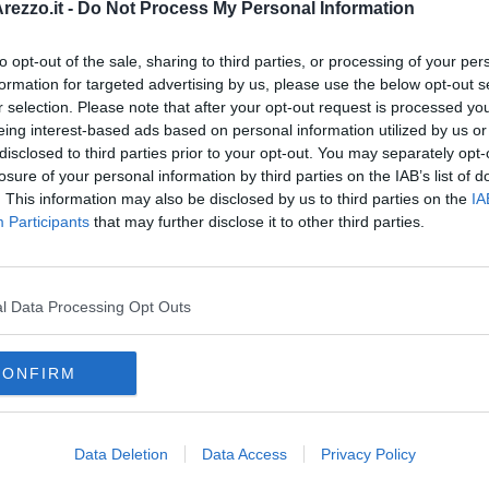
ezzo.it -
Do Not Process My Personal Information
 Simone Catalani, rettore del Quartiere di Porta Crucifera, e
retina. Seguirà la visita alla sala delle vittorie del Quartiere.
to opt-out of the sale, sharing to third parties, or processing of your per
formation for targeted advertising by us, please use the below opt-out s
r selection. Please note that after your opt-out request is processed y
eing interest-based ads based on personal information utilized by us or
disclosed to third parties prior to your opt-out. You may separately opt-
oscana iscriviti alla
Newsletter QUInews - ToscanaMedia.
losure of your personal information by third parties on the IAB’s list of
amente nella tua casella di posta.
. This information may also be disclosed by us to third parties on the
IA
Participants
that may further disclose it to other third parties.
l Data Processing Opt Outs
bblico
CONFIRM
via san niccolò
quartiere di porta crucifera
san donato
gregorio x
Data Deletion
Data Access
Privacy Policy