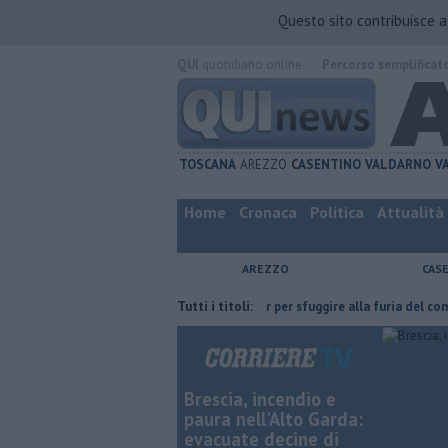
Questo sito contribuisce 
QUI
quotidiano online.
Percorso semplificat
TOSCANA
AREZZO
CASENTINO
VALDARNO
V
Home
Cronaca
Politica
Attualità
AREZZO
CAS
n ce l'ha fatta
Nascosta in un bar per sfuggire alla furia del compagno
Tutti i titoli:
Brescia, incendio e
paura nell'Alto Garda:
evacuate decine di