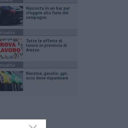
ronaca
Nascosta in un bar per
sfuggire alla furia del
compagno
ttualità
​Tutte le offerte di
lavoro in provincia di
Arezzo
ttualità
​Benzina, gasolio, gpl,
ecco dove risparmiare