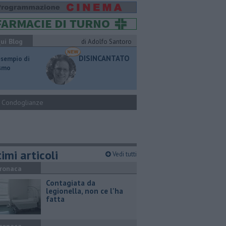
ui Blog
di Adolfo Santoro
DISINCANTATO
esempio di
ismo
Condoglianze
imi articoli
Vedi tutti
ronaca
Contagiata da
legionella, non ce l'ha
fatta