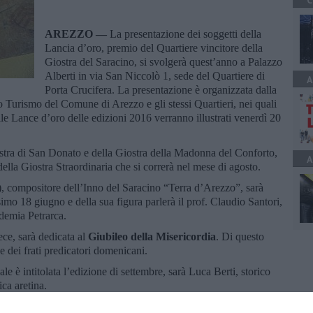
C
AREZZO —
La presentazione dei soggetti della
Lancia d’oro, premio del Quartiere vincitore della
Giostra del Saracino, si svolgerà quest’anno a Palazzo
Alberti in via San Niccolò 1, sede del Quartiere di
A
Porta Crucifera. La presentazione è organizzata dalla
io Turismo del Comune di Arezzo e gli stessi Quartieri, nei quali
elle Lance d’oro delle edizioni 2016 verranno illustrati venerdì 20
stra di San Donato e della Giostra della Madonna del Conforto,
A
della Giostra Straordinaria che si correrà nel mese di agosto.
 compositore dell’Inno del Saracino “Terra d’Arezzo”, sarà
imo 18 giugno e della sua figura parlerà il prof. Claudio Santori,
ademia Petrarca.
ece, sarà dedicata al
Giubileo della Misericordia
. Di questo
e dei frati predicatori domenicani.
ale è intitolata l’edizione di settembre, sarà Luca Berti, storico
ica aretina.
 si concluderà con un dibattito nel quale tutti i presenti potranno