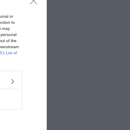
sonal or
ection to
ou may
 personal
out of the
 downstream
B’s List of