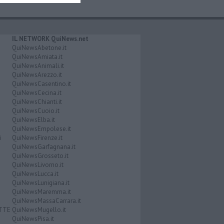
IL NETWORK QuiNews.net
QuiNewsAbetone.it
QuiNewsAmiata.it
QuiNewsAnimali.it
QuiNewsArezzo.it
QuiNewsCasentino.it
QuiNewsCecina.it
QuiNewsChianti.it
QuiNewsCuoio.it
QuiNewsElba.it
QuiNewsEmpolese.it
i
QuiNewsFirenze.it
QuiNewsGarfagnana.it
QuiNewsGrosseto.it
QuiNewsLivorno.it
QuiNewsLucca.it
QuiNewsLunigiana.it
QuiNewsMaremma.it
QuiNewsMassaCarrara.it
ATTE
QuiNewsMugello.it
QuiNewsPisa.it