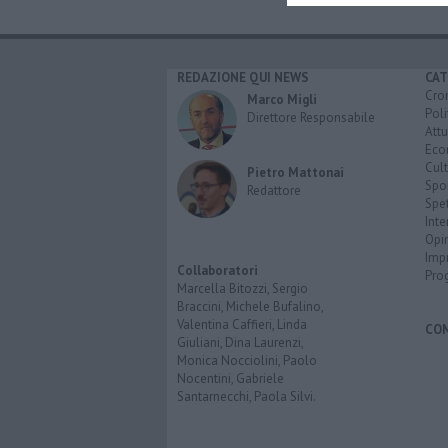
REDAZIONE QUI NEWS
CAT
Cro
Marco Migli
Poli
Direttore Responsabile
Attu
Eco
Cult
Pietro Mattonai
Spo
Redattore
Spet
Inte
Opi
Imp
Collaboratori
Pro
Marcella Bitozzi, Sergio
Braccini, Michele Bufalino,
Valentina Caffieri, Linda
CO
Giuliani, Dina Laurenzi,
Monica Nocciolini, Paolo
Nocentini, Gabriele
Santarnecchi, Paola Silvi.