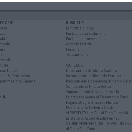
EGORIE
RUBRICHE
naca
Le notizie di oggi
tica
Più Letti della settimana
alità
Più Letti del mese
nomia
Archivio Notizie
ura
Persone
rt
Toscani in TV
tacoli
rviste
QUI BLOG
nion Leader
Disincantato di Adolfo Santoro
rese & Professioni
Incontri d'arte di Riccardo Ferrucci
grammazione Cinema
Racconti della domenica di Marco Celat
Sorridendo di Nicola Belcari
Vignaioli e vini di Nadio Stronchi
MUNI
Le pregiate penne di Pierantonio Pardi
Pagine allegre di Gianni Micheli
Psico-cose di Federica Giusti
VI PRESENTO I MIEI... di Dino Fiumalbi
Le stelle di Astrea di Edit Permay
STORIE VISPE MA NON TROPPO DISTR
di Dario Dal Canto