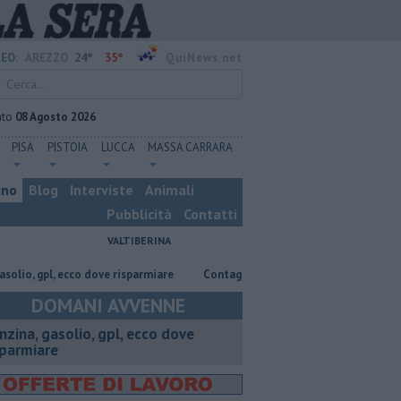
24°
35°
EO:
AREZZO
QuiNews.net
ato
08 Agosto 2026
PISA
PISTOIA
LUCCA
MASSA CARRARA
ino
Blog
Interviste
Animali
Pubblicità
Contatti
VALTIBERINA
 gpl, ecco dove risparmiare
Contagiata da legionella, non ce l'ha fatta
DOMANI AVVENNE
enzina, gasolio, gpl, ecco dove
sparmiare