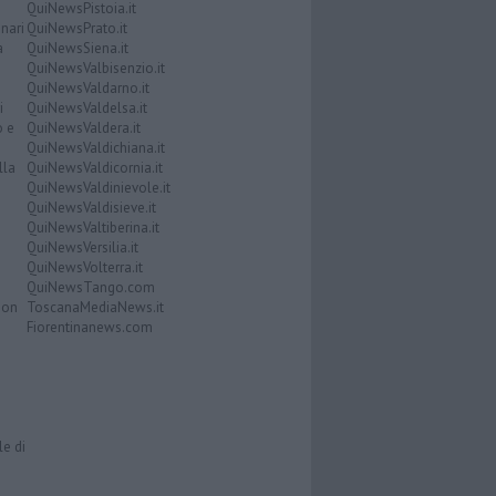
QuiNewsPistoia.it
nari
QuiNewsPrato.it
a
QuiNewsSiena.it
QuiNewsValbisenzio.it
QuiNewsValdarno.it
i
QuiNewsValdelsa.it
o e
QuiNewsValdera.it
QuiNewsValdichiana.it
lla
QuiNewsValdicornia.it
QuiNewsValdinievole.it
QuiNewsValdisieve.it
QuiNewsValtiberina.it
QuiNewsVersilia.it
QuiNewsVolterra.it
QuiNewsTango.com
Don
ToscanaMediaNews.it
Fiorentinanews.com
le di