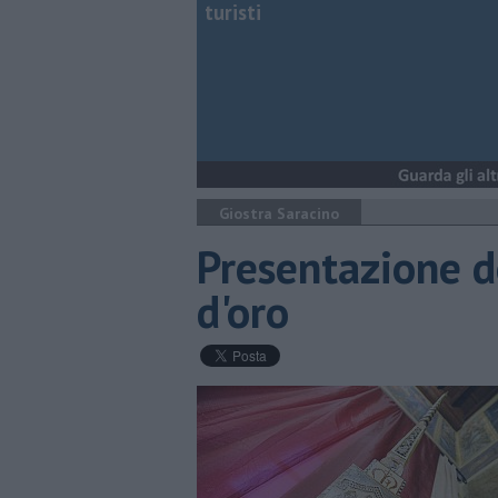
turisti
Giostra Saracino
Presentazione de
d'oro