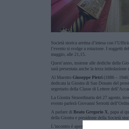
Società storica aretina d’intesa con l’Uffic
l’evento si svolge a rotazione. I soggetti d
maggio, alle 21,15.
Quest’anno, insieme alle dediche della Gio
sarà presentata anche la terza intitolazione 
Al Maestro
Giuseppe Pietri
(1886 – 1946),
dedicata la Giostra di San Donato del pross
segretario della Classe di Lettere dell’Acc
La Giostra Straordinaria del 27 agosto, inv
evento parlerà Giovanni Serrotti dell’Ordin
A parlare di
Beato Gregorio X
, papa al qu
della Giostra e presidente della Società stor
L’incontro è aperto a tutta la cittadinanza e