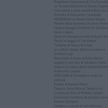
Progettare il benessere di Erica Fiumalbi
La Toscana della birra di Davide Cappan
Cose strane e posti assurdi di Blue Lam
Storielba di Alessandro Canestrelli
NEURONEWS di Alberto Arturo Vergani
Pensieri della domenica di Libero Ventur
Fauda e balagan di Alfredo De Girolam
Enrico Catassi
Storie di ordinaria umanità di Nicolò Ste
Parole in viaggio di Tito Barbini
Turbative di Franco Bonciani
Lo scrittore sfigato di Enrico Guerrini e
Gordiano Lupi
Raccontare di Gusto di Rubina Rovini
Legalità e non solo di Salvatore Calleri
Shalom La Cultura della Solidarietà di 
Andrea Pio Cristiani
VERSI-AMO di Chi mette al centro la
persona
Eureka! di Nausica Manzi
Tabasco senza filtro di Tabasco n.6
Ci vuole un fisico di Michele Campisi
Economia e territorio, da globale a loca
Daniele Salvadori
La dama a scacchi di Carlo Belciani