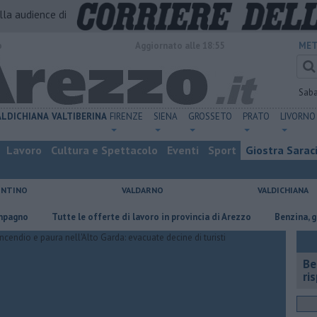
alla audience di
o
Aggiornato alle 18:55
MET
Sab
ALDICHIANA
VALTIBERINA
FIRENZE
SIENA
GROSSETO
PRATO
LIVORNO
Lavoro
Cultura e Spettacolo
Eventi
Sport
Giostra Sarac
ENTINO
VALDARNO
VALDICHIANA
​Tutte le offerte di lavoro in provincia di Arezzo
​Benzina, gasolio,
​B
ri