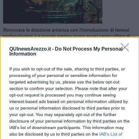
Rinnovata la direzione artistica con l'introduzione di famosi
professionisti. La scuola aretina conta quasi cento allievi di
tutte le età
QUInewsArezzo.it -
Do Not Process My Personal
Information
If you wish to opt-out of the sale, sharing to third parties, or
processing of your personal or sensitive information for
AREZZO —
Proxima Music vuol fare il salto di qualità e affida la
targeted advertising by us, please use the below opt-out
direzione artistica a cinque professionisti del settore.
section to confirm your selection. Please note that after your
opt-out request is processed you may continue seeing
La
interest-based ads based on personal information utilized by
us or personal information disclosed to third parties prior to
your opt-out. You may separately opt-out of the further
disclosure of your personal information by third parties on the
La scuola aretina, che conta quasi 100 allievi, ha stretto la
IAB’s list of downstream participants. This information may
collaborazione con cinque docenti di vari strumenti che uniranno le
also be disclosed by us to third parties on the
IAB’s List of
rispettive competenze per delineare e coordinare i progetti didattici