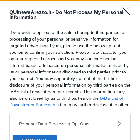
giugno e saranno ospitati nella sede del Psi in piazza Risorgimento,
focalizzandosi di volta in volta su una tematica ben precisa
QUInewsArezzo.it -
Do Not Process My Personal
programmata in anticipo o legata ai fatti maggiormente all'ordine
Information
del giorno.
«L'ambizione - spiega Alessandro Giustini, segretario del Psi
If you wish to opt-out of the sale, sharing to third parties, or
aretino, - è di organizzare un laboratorio informativo ed educativo
processing of your personal or sensitive information for
per offrire gli strumenti necessari per comprendere le
targeted advertising by us, please use the below opt-out
caratteristiche dell'attuale situazione politica, economica e sociale,
section to confirm your selection. Please note that after your
per stimolare i cittadini ad assumere quei ruoli e quelle decisioni
opt-out request is processed you may continue seeing
che possano permettere di portare un reale contributo alla
interest-based ads based on personal information utilized by
risoluzione dei problemi del nostro territorio e della più generale
us or personal information disclosed to third parties prior to
società».
your opt-out. You may separately opt-out of the further
disclosure of your personal information by third parties on the
IAB’s list of downstream participants. This information may
also be disclosed by us to third parties on the
IAB’s List of
Tra i primi appuntamenti di "Polis" ve ne sarà uno legato alla sanità
Downstream Participants
that may further disclose it to other
dal titolo "I sistemi sanitario e socialeriescono veramente a
third parties.
garantire qui ed oggi il diritto alla salute per i cittadini?", poi sarà la
volta dell'istruzione con "Quali possibilità per garantire una
Personal Data Processing Opt Outs
formazione adeguata per la società e per il lavoro?", delle politiche
sociali con "Accoglienza o invasione? I flussi migratori tra doveri e