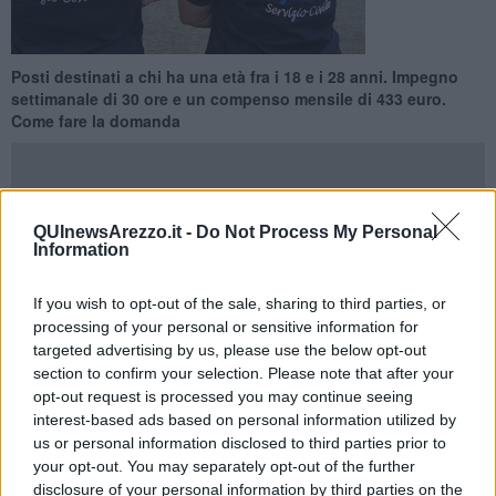
Posti destinati a chi ha una età fra i 18 e i 28 anni. Impegno
settimanale di 30 ore e un compenso mensile di 433 euro.
Come fare la domanda
QUInewsArezzo.it -
Do Not Process My Personal
Information
AREZZO —
Sono ben 28 i posti che la Asl Toscana Sud Est mette
a disposizione nelle sue strutture della provincia di Arezzo per il
If you wish to opt-out of the sale, sharing to third parties, or
servizio civile nazionale. Posti destinati a chi ha una età fra i 18 e i
28 anni. Il servizio prevede un impegno settimanale di 30 ore per
processing of your personal or sensitive information for
12 mesi, e un compenso mensile di 433 euro. Quattro i
targeted advertising by us, please use the below opt-out
progetti:
L'acchiappagiochi
(l’intervento dei giovani del Servizio
section to confirm your selection. Please note that after your
Civile in Pediatria all’Ospedale San Donato di Arezzo);
Vivavoce
(i
opt-out request is processed you may continue seeing
volontari ascoltano, orientano, informano ed accompagnano gli
interest-based ads based on personal information utilized by
anziani al Pronto Soccorso);
Consultiamoci
(promozione e tutela
us or personal information disclosed to third parties prior to
della salute per le donne dei consultori di Arezzo, Valdarno e
your opt-out. You may separately opt-out of the further
Casentino);
Porte aperte (
coinvolgere la società nelle prospettive
disclosure of your personal information by third parties on the