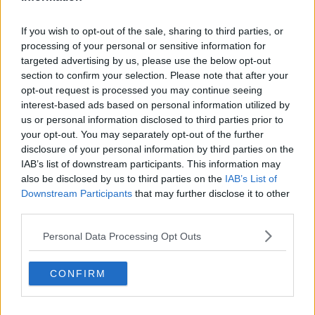
migliorare quanto fatto negli anni passati e di salire fino
all'undicesimo posto assoluto del medagliere,
un risultato
If you wish to opt-out of the sale, sharing to third parties, or
eccezionale considerando
che, rispetto alle altre società, ha
processing of your personal or sensitive information for
gareggiato con un numero molto più basso di atleti.
targeted advertising by us, please use the below opt-out
section to confirm your selection. Please note that after your
opt-out request is processed you may continue seeing
interest-based ads based on personal information utilized by
Particolarmente positive sono risultate le prove di Federico
us or personal information disclosed to third parties prior to
Chimenti
e di Giulia Fucini nella categoria Master25 e del veterano
your opt-out. You may separately opt-out of the further
Carlo D'Ippolito nella Master70, tre atleti che sono riusciti a
disclosure of your personal information by third parties on the
conquistare un doppio oro. Dopo il quarto posto ottenuto ai
IAB’s list of downstream participants. This information may
mondiali del 2015, Fucini si è confermata anche a livello regionale
also be disclosed by us to third parties on the
IAB’s List of
arrivando prima nei 50 e nei 100 stile libero; Chimenti si è invece
Downstream Participants
that may further disclose it to other
piazzato davanti a tutti nei 400 misti e nei 200 delfino, e D'Ippolito
third parties.
nei 400 e negli 800 stile libero. Gli ultimi due ori sono arrivati nei
Master30 con Alessandra Bosi (prima nei 1500 stile libero e
Personal Data Processing Opt Outs
seconda nei 200 misti) e con Stefania Roncolini (prima nei 100
misti e seconda nei 100 dorso). Due argenti a testa sono merito di
Idalgo Baldi nei Master35 (nei 50 e nei 100 rana), di Enrico Lippi
CONFIRM
nei Master35 (nei 1500 stile libero e nei 200 delfino) e di Riccardo
Rossi nei Master30 (nei 200 e nei 400 stile libero), mentre Enrico
Polendoni nei Master25 ha meritato l'argento nei 400 misti e il