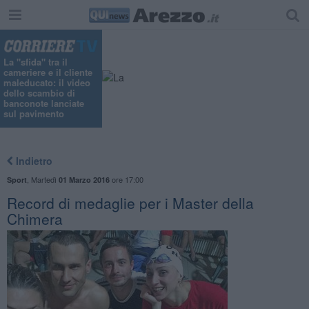
La "sfida" tra il
cameriere e il cliente
maleducato: il video
dello scambio di
banconote lanciate
sul pavimento
Indietro
,
Martedì
ore 17:00
Sport
01 Marzo 2016
Record di medaglie per i Master della
Chimera