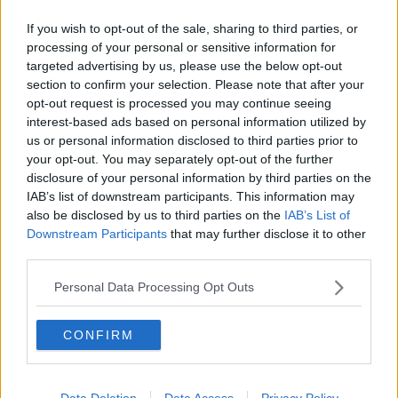
ottone e altre leghe preziose), in modo del tutto “sommerso”, tanto
da determinare un’ingiusta concorrenza nei confronti dei soggetti
If you wish to opt-out of the sale, sharing to third parties, or
operanti nel rispetto della legalità.
processing of your personal or sensitive information for
targeted advertising by us, please use the below opt-out
L’indagine è scaturita da una precedente attività riguardante il
section to confirm your selection. Please note that after your
conferimento dei rifiuti all’isola ecologica del comune di Arezzo, in
opt-out request is processed you may continue seeing
cui possono conferire rifiuti soltanto i privati cittadini e le aziende
interest-based ads based on personal information utilized by
accreditate.
us or personal information disclosed to third parties prior to
your opt-out. You may separately opt-out of the further
disclosure of your personal information by third parties on the
IAB’s list of downstream participants. This information may
Un’attività imprenditoriale è risultata essere una vera e propria
also be disclosed by us to third parties on the
IAB’s List of
“capofila” nel settore degli sgomberi, della raccolta, del recupero
Downstream Participants
that may further disclose it to other
dei rifiuti e della vendita di oggetti di pregio, in relazione
third parties.
all’organizzazione dei servizi offerti e ai contatti sviluppati con
soggetti pubblici e privati, non soltanto nel capoluogo aretino.
Personal Data Processing Opt Outs
La ditta operava in assenza dell’autorizzazione alla messa in
esercizio del ciclo produttivo aziendale, perché mai ottenuta da
CONFIRM
parte della Regione Toscana, ma con un impianto suscettibile di
determinare impatti negativi sull’ambiente e, conseguentemente,
sulla salute delle persone, essendo sprovvisto di quelle misure
minime, obbligatorie e indispensabili per ridurre gli effetti negativi
Data Deletion
Data Access
Privacy Policy