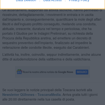
delle lavorazioni su aria, suolo ed acque superficiali.
Gli accertamenti, supportati da attività tecniche, hanno permesso di
ricostruire, dettagliatamente, i movimenti in entrata e in uscita
dall’impianto e, conseguentemente, quantificare la mole degli affari
illeciti e dell’ingiusto profitto conseguito, rivelando una condotta,
abituale, crescente, duratura nel tempo e pericolosa, che ha
portato il Giudice per le Indagini Preliminari, su richiesta della
Procura della Repubblica aretina, ad emettere un decreto di
sequestro preventivo dell’impianto, finalizzato ad impedire la
reiterazione delle condotte illecite, eseguito dai Carabinieri.
L’attività ha, inoltre, coinvolto, seppur indirettamente, anche alcune
ditte di autodemolizione della valtiberina e della valdichiana.
Se vuoi leggere le notizie principali della Toscana iscriviti alla
Newsletter QUInews - ToscanaMedia.
Arriva gratis tutti i giorni
alle 20:00 direttamente nella tua casella di posta.