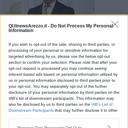
QUInewsArezzo.it -
Do Not Process My Personal
Information
Furto nella notte tra domenica e lunedì nel vecchio
stabilimento dell'azienda. Al vaglio degli agenti della
questura, le immagini delle telecamere
If you wish to opt-out of the sale, sharing to third parties, or
processing of your personal or sensitive information for
targeted advertising by us, please use the below opt-out
section to confirm your selection. Please note that after your
opt-out request is processed you may continue seeing
interest-based ads based on personal information utilized by
AREZZO —
Furto da
800mila
euro da
Monnalisa
, la nota azienda
us or personal information disclosed to third parties prior to
aretina di abbigliamento per bambini.
your opt-out. You may separately opt-out of the further
disclosure of your personal information by third parties on the
Una banda composta da
7 malviventi
, come ripreso dalle
IAB’s list of downstream participants. This information may
telecamere, ha fatto irruzione nel vecchio stabilimento dell'azienda,
also be disclosed by us to third parties on the
IAB’s List of
in via Curie, nella notte tra domenica e lunedì.
Downstream Participants
that may further disclose it to other
third parties.
Personal Data Processing Opt Outs