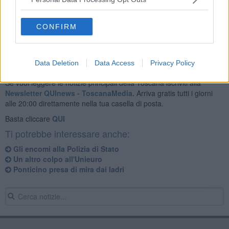
I ladri hanno portato via
5000 capi di abbigliamento,
quelli della
prossima collezione invernale. Sull'episodio indaga la polizia.
CONFIRM
Data Deletion
Data Access
Privacy Policy
Se vuoi leggere le notizie principali della Toscana iscriviti alla
Newsletter QUInews - ToscanaMedia.
Arriva gratis tutti i giorni
alle 20:00 direttamente nella tua casella di posta.
Basta cliccare
QUI
Ti potrebbe interessare anche:
Gli encomi alla Polizia di Stato
Un altro colpo all'Unieuro
Ponticino presa di mira dai ladri