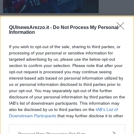
I malviventi sono riusciti a disattivare l'allarme e hanno fatto
razzia di tablet e cellulari nel punto vendita di Olmo
QUInewsArezzo.it -
Do Not Process My Personal
Information
If you wish to opt-out of the sale, sharing to third parties, or
processing of your personal or sensitive information for
targeted advertising by us, please use the below opt-out
AREZZO —
Armati di mazze e picconi sono riusciti a mettere a
section to confirm your selection. Please note that after your
segno un colpo hi-tech. Un raid notturno al megastore
Unieuro a
opt-out request is processed you may continue seeing
Ripa di Olmo,
il negozio specializzato nella vendita di prodotti
interest-based ads based on personal information utilized by
tecnologici.
us or personal information disclosed to third parties prior to
Il
furto è avvenuto alle tre di notte e
d i malviventi sarebbero
your opt-out. You may separately opt-out of the further
riusciti a portar via tablet, consolle e tutta una serie di prodotti
disclosure of your personal information by third parties on the
informatici facilmente trasportabili. I ladri sono entrati in azione nel
IAB’s list of downstream participants. This information may
punto vendita abbattendo la saracinesca d’ingresso con un’auto
also be disclosed by us to third parties on the
IAB’s List of
lanciata come ariete.
Downstream Participants
that may further disclose it to other
third parties.
Personal Data Processing Opt Outs