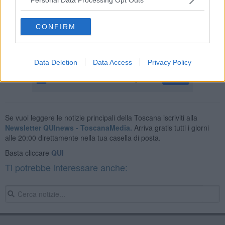
I ladri sono riusciti a mettere fuori uso il sistema d’allarme e hanno
potuto così dedicarsi indisturbati al colpo, il secondo portato a
CONFIRM
termine negli ultimi tempi, un tentativo pochi giorni fa non andò a
buon fine.Le indagini su quanto accaduto stanno sono portate
avanti dai carabinieri.
Data Deletion
Data Access
Privacy Policy
Se vuoi leggere le notizie principali della Toscana iscriviti alla
Newsletter QUInews - ToscanaMedia.
Arriva gratis tutti i giorni
alle 20:00 direttamente nella tua casella di posta.
Basta cliccare
QUI
Ti potrebbe interessare anche: