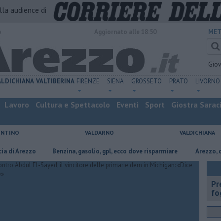
alla audience di
o
Aggiornato alle 18:50
MET
Gio
ALDICHIANA
VALTIBERINA
FIRENZE
SIENA
GROSSETO
PRATO
LIVORNO
Lavoro
Cultura e Spettacolo
Eventi
Sport
Giostra Sarac
ENTINO
VALDARNO
VALDICHIANA
ezzo
​Benzina, gasolio, gpl, ecco dove risparmiare
Arezzo, capitale d
Pr
fo