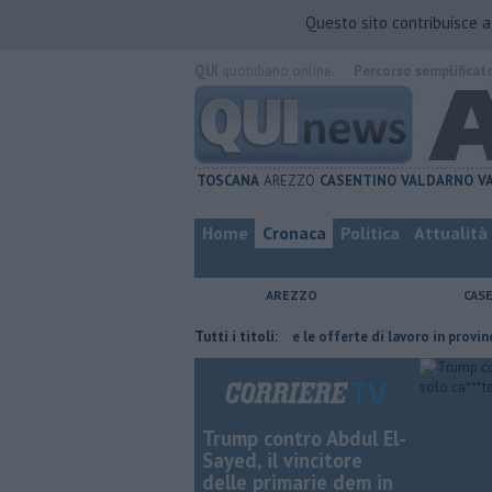
Questo sito contribuisce 
QUI
quotidiano online.
Percorso semplificat
TOSCANA
AREZZO
CASENTINO
VALDARNO
V
Home
Cronaca
Politica
Attualità
AREZZO
CAS
ire alla furia del compagno
Tutti i titoli:
​Tutte le offerte di lavoro in provincia di Ar
Trump contro Abdul El-
Sayed, il vincitore
delle primarie dem in