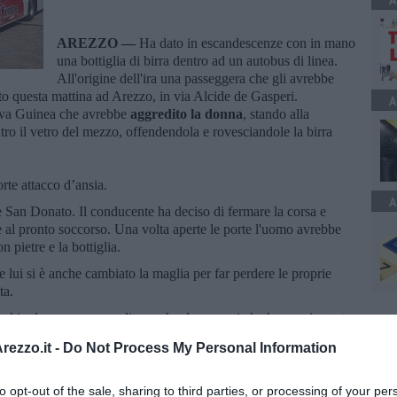
A
AREZZO —
Ha dato in escandescenze con in mano
una bottiglia di birra dentro ad un autobus di linea.
All'origine dell'ira una passeggera che gli avrebbe
to questa mattina ad Arezzo, in via Alcide de Gasperi.
A
ova Guinea che avrebbe
aggredito la donna
, stando alla
tro il vetro del mezzo, offendendola e rovesciandole la birra
orte attacco d’ansia.
A
le San Donato. Il conducente ha deciso di fermare la corsa e
e al pronto soccorso. Una volta aperte le porte l'uomo avrebbe
n pietre e la bottiglia.
e lui si è anche cambiato la maglia per far perdere le proprie
nta.
ecchio dopo aver aggredito anche due agenti che hanno riportato
ezzo.it -
Do Not Process My Personal Information
to opt-out of the sale, sharing to third parties, or processing of your per