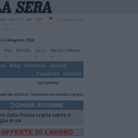
24°
37°
EO:
AREZZO
QuiNews.net
vedì
06 Agosto 2026
PISA
PISTOIA
LUCCA
MASSA CARRARA
ino
Blog
Interviste
Animali
Pubblicità
Contatti
VALTIBERINA
ell’oro: l’incisione su metallo tra gioielli e oggetti personalizzati
Nasc
DOMANI AVVENNE
esi dalla Polizia scatta subito il
glio di via