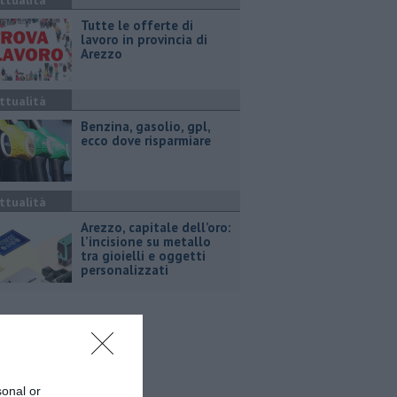
ttualità
​Tutte le offerte di
lavoro in provincia di
Arezzo
ttualità
​Benzina, gasolio, gpl,
ecco dove risparmiare
ttualità
Arezzo, capitale dell’oro:
l’incisione su metallo
tra gioielli e oggetti
personalizzati
sonal or