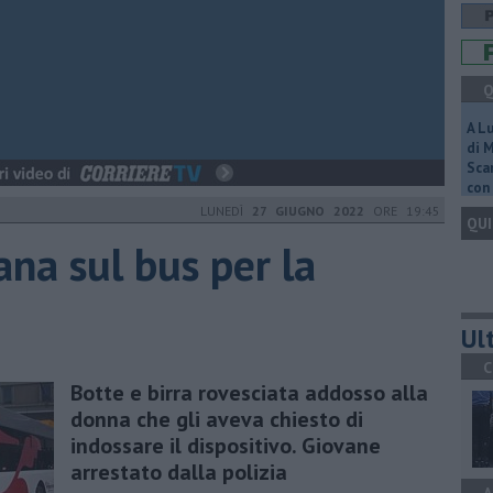
Q
A L
di 
Scar
con 
LUNEDÌ
27 GIUGNO 2022
ORE 19:45
QUI
na sul bus per la
Ult
C
Botte e birra rovesciata addosso alla
donna che gli aveva chiesto di
indossare il dispositivo. Giovane
arrestato dalla polizia