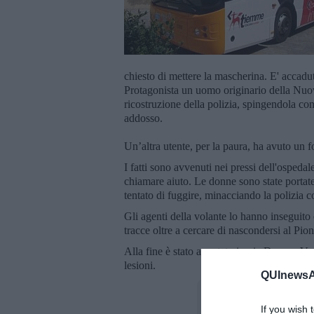
chiesto di mettere la mascherina. E' accadu
Protagonista un uomo originario della Nu
ricostruzione della polizia, spingendola con
addosso.
Un’altra utente, per la paura, ha avuto un f
I fatti sono avvenuti nei pressi dell'ospeda
chiamare aiuto. Le donne sono state portat
tentato di fuggire, minacciando la polizia co
Gli agenti della volante lo hanno inseguito 
tracce oltre a cercare di nascondersi al Pio
Alla fine è stato arrestato in via Duomo V
lesioni.
QUInewsAr
If you wish 