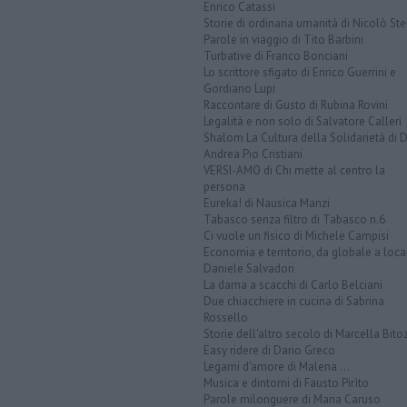
Enrico Catassi
Storie di ordinaria umanità di Nicolò Ste
Parole in viaggio di Tito Barbini
Turbative di Franco Bonciani
Lo scrittore sfigato di Enrico Guerrini e
Gordiano Lupi
Raccontare di Gusto di Rubina Rovini
Legalità e non solo di Salvatore Calleri
Shalom La Cultura della Solidarietà di 
Andrea Pio Cristiani
VERSI-AMO di Chi mette al centro la
persona
Eureka! di Nausica Manzi
Tabasco senza filtro di Tabasco n.6
Ci vuole un fisico di Michele Campisi
Economia e territorio, da globale a loca
Daniele Salvadori
La dama a scacchi di Carlo Belciani
Due chiacchiere in cucina di Sabrina
Rossello
Storie dell'altro secolo di Marcella Bito
Easy ridere di Dario Greco
Legami d'amore di Malena ...
Musica e dintorni di Fausto Pirìto
Parole milonguere di Maria Caruso