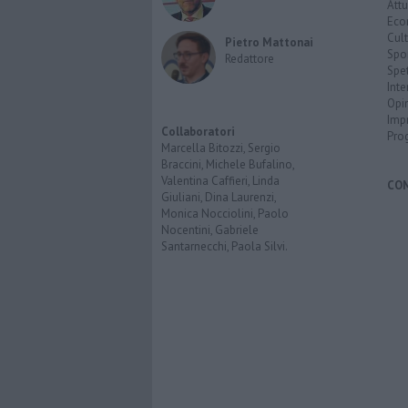
Attu
Eco
Cult
Pietro Mattonai
Spo
Redattore
Spet
Inte
Opi
Imp
Collaboratori
Pro
Marcella Bitozzi, Sergio
Braccini, Michele Bufalino,
Valentina Caffieri, Linda
CO
Giuliani, Dina Laurenzi,
Monica Nocciolini, Paolo
Nocentini, Gabriele
Santarnecchi, Paola Silvi.