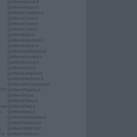
QuiNewsAnimali.it
QuiNewsArezzo.it
QuiNewsCasentino.it
QuiNewsCecina.it
QuiNewsChianti.it
QuiNewsCuoio.it
QuiNewsElba.it
i
QuiNewsEmpolese.it
QuiNewsFirenze.it
QuiNewsGarfagnana.it
QuiNewsGrosseto.it
QuiNewsLivorno.it
QuiNewsLucca.it
QuiNewsLunigiana.it
QuiNewsMaremma.it
QuiNewsMassaCarrara.it
ATTE
QuiNewsMugello.it
QuiNewsPisa.it
QuiNewsPistoia.it
nari
QuiNewsPrato.it
a
QuiNewsSiena.it
QuiNewsValbisenzio.it
QuiNewsValdarno.it
i
QuiNewsValdelsa.it
o e
QuiNewsValdera.it