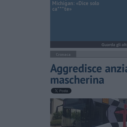
Michigan: «Dice solo
ca***te»
Cronaca
Aggredisce anzia
mascherina