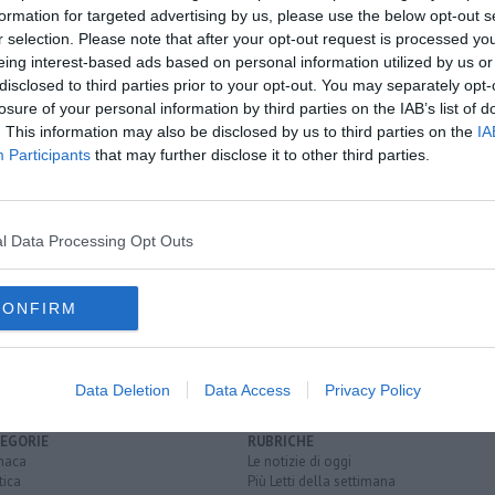
formation for targeted advertising by us, please use the below opt-out s
r selection. Please note that after your opt-out request is processed y
eing interest-based ads based on personal information utilized by us or
oscana iscriviti alla
Newsletter QUInews - ToscanaMedia.
disclosed to third parties prior to your opt-out. You may separately opt-
amente nella tua casella di posta.
losure of your personal information by third parties on the IAB’s list of
. This information may also be disclosed by us to third parties on the
IA
Participants
that may further disclose it to other third parties.
ssione in centro
 in centro
l Data Processing Opt Outs
ce che ai domiciliari
CONFIRM
ospedale san donato
duomo vecchio
Data Deletion
Data Access
Privacy Policy
EGORIE
RUBRICHE
naca
Le notizie di oggi
tica
Più Letti della settimana