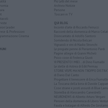
alità
Più Letti del mese
nomia
Archivio Notizie
ura
Persone
rt
Toscani in TV
tacoli
rviste
QUI BLOG
nion Leader
Incontri d'arte di Riccardo Ferrucci
rese & Professioni
Racconti della domenica di Marco Celat
grammazione Cinema
Disincantato di Adolfo Santoro
Sorridendo di Nicola Belcari
Vignaioli e vini di Nadio Stronchi
MUNI
Le pregiate penne di Pierantonio Pardi
Pagine allegre di Gianni Micheli
Psico-cose di Federica Giusti
VI PRESENTO I MIEI... di Dino Fiumalbi
Le stelle di Astrea di Edit Permay
STORIE VISPE MA NON TROPPO DISTR
di Dario Dal Canto
Progettare il benessere di Erica Fiumalbi
La Toscana della birra di Davide Cappan
Cose strane e posti assurdi di Blue Lam
Storielba di Alessandro Canestrelli
NEURONEWS di Alberto Arturo Vergani
Pensieri della domenica di Libero Ventur
Fauda e balagan di Alfredo De Girolam