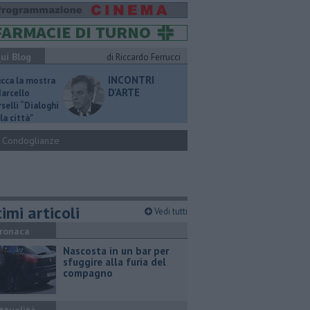
ui Blog
di Riccardo Ferrucci
INCONTRI
ucca la mostra
D'ARTE
Marcello
selli “Dialoghi
la città"
Condoglianze
imi articoli
Vedi tutti
ronaca
Nascosta in un bar per
sfuggire alla furia del
compagno