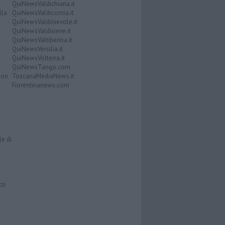
QuiNewsValdichiana.it
lla
QuiNewsValdicornia.it
QuiNewsValdinievole.it
QuiNewsValdisieve.it
QuiNewsValtiberina.it
QuiNewsVersilia.it
QuiNewsVolterra.it
QuiNewsTango.com
Don
ToscanaMediaNews.it
Fiorentinanews.com
le di
zzi