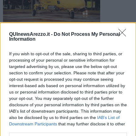
L'incidente intorno alle 6,30 di questa mattina in zona San
QUInewsArezzo.it -
Do Not Process My Personal
Marco. Una 78enne trasferita al policlinico di Siena con
Information
Pegaso
If you wish to opt-out of the sale, sharing to third parties, or
processing of your personal or sensitive information for
targeted advertising by us, please use the below opt-out
section to confirm your selection. Please note that after your
AREZZO —
Incidente, questa mattina pochi minuti prima delle
opt-out request is processed you may continue seeing
6,30, in
zona San Marco
, lungo la Ss 73. Coinvolta un'
auto che si
interest-based ads based on personal information utilized by
è cappottata.
us or personal information disclosed to third parties prior to
your opt-out. You may separately opt-out of the further
Nello schianto è rimasta
ferita una 78enne
, residente ad Arezzo.
disclosure of your personal information by third parties on the
Sul posto sono intervenuti i Vigili del Fuoco, la Polizia Stradale e
IAB’s list of downstream participants. This information may
l'automedica con i sanitari del 118.
also be disclosed by us to third parties on the
IAB’s List of
Downstream Participants
that may further disclose it to other
third parties.