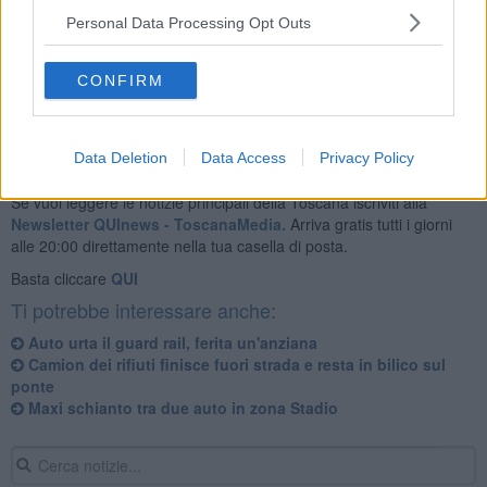
La donna è stata centralizzata l'
ospedale di Siena
Le Scotte in
Personal Data Processing Opt Outs
codice giallo
con l'elisoccorso Pegaso. Resta da chiarire l'esatta
dinamica dell'accaduto.
CONFIRM
Data Deletion
Data Access
Privacy Policy
Se vuoi leggere le notizie principali della Toscana iscriviti alla
Newsletter QUInews - ToscanaMedia.
Arriva gratis tutti i giorni
alle 20:00 direttamente nella tua casella di posta.
Basta cliccare
QUI
Ti potrebbe interessare anche:
Auto urta il guard rail, ferita un'anziana
Camion dei rifiuti finisce fuori strada e resta in bilico sul
ponte
Maxi schianto tra due auto in zona Stadio