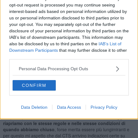
Quindi, prosegue "in quel momento tutti,
Comuni, Regioni e
opt-out request is processed you may continue seeing
Governo, diedero le stesse valutazioni
, solo qualche voce qua a
interest-based ads based on personal information utilized by
là volle prendere le distanze contando sul fatto che poi le decisioni
us or personal information disclosed to third parties prior to
corrette e difficili le prendevano altri.
Ora le scuole riaprono, ma
your opt-out. You may separately opt-out of the further
la sfida vera è riaprire per non chiudere più,
e per non chiudere
disclosure of your personal information by third parties on the
più -dalle scuole alle attività economiche- serve il modello
IAB’s list of downstream participants. This information may
britannico:
tamponi ogni settimana e vaccinazione di massa.
Mi
also be disclosed by us to third parties on the
IAB’s List of
aspetto che anche il nostro Governo si attivi velocemente per dare
Downstream Participants
that may further disclose it to other
avvio ad una campagna vaccinale potente e che Regione Toscana
third parties.
esca dal caos nel quale è entrata veramente il più presto possibile".
Personal Data Processing Opt Outs
CONFIRM
"Mi sento poi di aderire all'appello fatto dal
Presidente
dell'Associazione nazionale presidi riportato da
OrizzonteScuola
, che sottolinea la necessità di avviare un
piano
straordinario sia sul tracciamento degli studenti
sia circa la
Data Deletion
Data Access
Privacy Policy
necessità di mettere in campo azioni ancora più sicure per il
trasporto pubblico locale. - conclude il vicesindaco. -
Noi oggi
riapriamo con le stesse regole e nelle stesse condizioni di
quando abbiamo chiuso
, forse merita essere più lungimiranti e
per questo mi aspetto che dal CTS arrivino indicazioni certe su