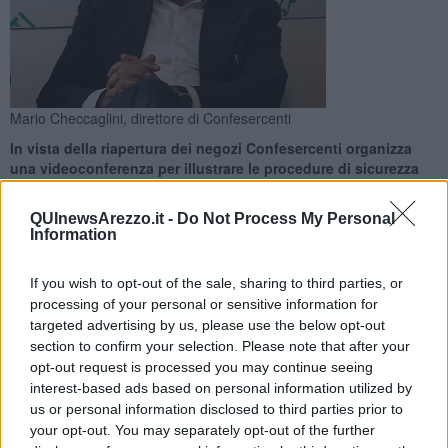
Mario Checcaglini, direttore di Confesercenti
In vista della riapertura dei negozi Confesercenti organizza
una videoconferenza per illustrare le procedure di sicurezza
da adottare nei locali
QUInewsArezzo.it -
Do Not Process My Personal
Information
If you wish to opt-out of the sale, sharing to third parties, or
processing of your personal or sensitive information for
AREZZO —
Confesercenti ha fissato per
giovedì 7 maggio dalle
targeted advertising by us, please use the below opt-out
14,30 alle 15,30
un meeting online per chiarire agli operatori gli
section to confirm your selection. Please note that after your
accorgimenti da tenere all'interno dei loro negozi al momento della
opt-out request is processed you may continue seeing
ripartenza. Per accedere all'incontro, che spiegherà i
protocolli
interest-based ads based on personal information utilized by
anticontagio
, sarà sufficiente collegarsi tramite la
piattaforma
us or personal information disclosed to third parties prior to
Zoom
oppure seguire la
diretta facebook
attraverso la pagina di
your opt-out. You may separately opt-out of the further
Confesercenti Arezzo.