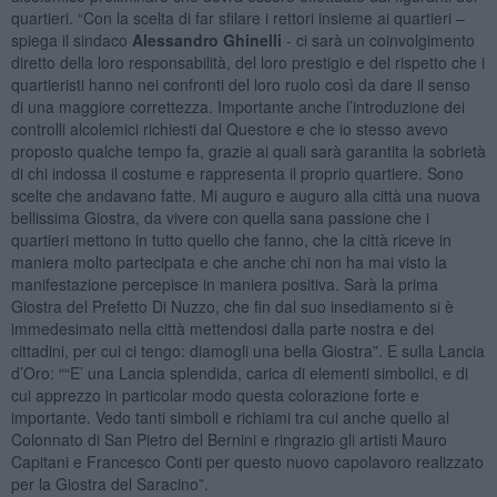
quartieri. “Con la scelta di far sfilare i rettori insieme ai quartieri –
spiega il sindaco
Alessandro Ghinelli
- ci sarà un coinvolgimento
diretto della loro responsabilità, del loro prestigio e del rispetto che i
quartieristi hanno nei confronti del loro ruolo così da dare il senso
di una maggiore correttezza. Importante anche l’introduzione dei
controlli alcolemici richiesti dal Questore e che io stesso avevo
proposto qualche tempo fa, grazie ai quali sarà garantita la sobrietà
di chi indossa il costume e rappresenta il proprio quartiere. Sono
scelte che andavano fatte. Mi auguro e auguro alla città una nuova
bellissima Giostra, da vivere con quella sana passione che i
quartieri mettono in tutto quello che fanno, che la città riceve in
maniera molto partecipata e che anche chi non ha mai visto la
manifestazione percepisce in maniera positiva. Sarà la prima
Giostra del Prefetto Di Nuzzo, che fin dal suo insediamento si è
immedesimato nella città mettendosi dalla parte nostra e dei
cittadini, per cui ci tengo: diamogli una bella Giostra”. E sulla Lancia
d’Oro: ““E’ una Lancia splendida, carica di elementi simbolici, e di
cui apprezzo in particolar modo questa colorazione forte e
importante. Vedo tanti simboli e richiami tra cui anche quello al
Colonnato di San Pietro del Bernini e ringrazio gli artisti Mauro
Capitani e Francesco Conti per questo nuovo capolavoro realizzato
per la Giostra del Saracino”.