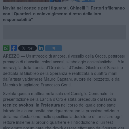
Novità nel corteo e per i figuranti. Ghinelli "I Rettori sfileranno
con i Quartieri. n coinvolgimento diretto della loro
responsabilità"
AREZZO —
Un intreccio di ancore, il vessillo della Croce, pettirossi
presagio di rinascita, colori accesi, simbologie ecclesiastiche… è la
meraviglia della Lancia d’Oro della 147esima Giostra del Saracino
dedicata al Giubileo della Speranza e realizzata a quattro mani
dall’artista valdarnese Mauro Capitani, autore del bozzetto, e dal
Maestro Intagliatore Francesco Conti.
Svelata questa mattina nella sala del Consiglio Comunale, la
presentazione della Lancia d’Oro è stata preceduta dal
tavolo
tecnico svoltosi in Prefettura
nel corso del quale sono state
introdotte alcune novità che riguarderanno la prossima edizione
della manifestazione, nello specifico la decisione di far sfilare ogni
rettore insieme al proprio quartiere e l’introduzione di un test
alcolemico preliminare che dovrà essere effettuato dai figuranti dei