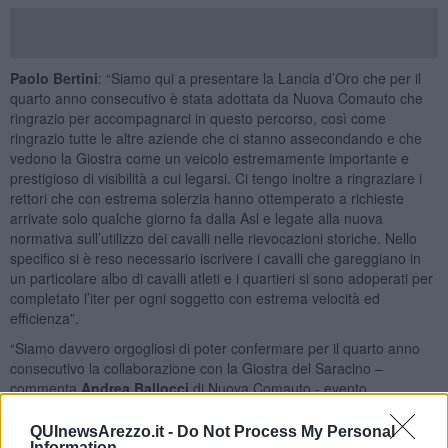
Paolo Bertini
: “Siamo qui a presentare la Lancia d’Oro che per il
quarto anno consecutivo è stata adottata da Nuova Comauto che
ringrazio per accompagnarci in questo percorso, così come
ringrazio tutte le altre aziende che ci stanno assecondando e che
vedono la Giostra come un veicolo estremamente importante e
prestigioso di visibilità a cui legarsi. Ci tengo inoltre a ringraziare i
rettori che con estrema solerzia hanno ottemperato a richieste
arrivate solo qualche giorno fa dalla Asl e legate alla nuova
normativa sull’utilizzo dei cavalli nelle rievocazioni storiche. Nello
specifico si è reso necessario iscrivere i cavalli che gareggiano in
un particolare albo di cavalli atleti e i quartieri si sono adoperati per
completato l’iter per ogni soggetto con estrema velocità ed
efficienza”.
“Siamo davvero orgogliosi di poter confermare per il quarto anno
consecutivo la collaborazione con la Giostra del Saracino –
commenta
Andrea Ballocci
di Nuova Comauto - evento
immancabile tra gli appuntamenti estivi toscani non solo per Arezzo
ma per tutta la regione. Vedere i vessilli dei quattro quartieri
QUInewsArezzo.it -
Do Not Process My Personal
spiccare sulla nuova Renault 5 100% elettrica messa a disposizione
Information