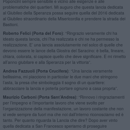
Poponcini sempre sensibile e vicino alle esigenze e alle
problematiche dei quartieri. Mi auguro che questa lancia dedicata
al Giubileo della Speranza possa seguire quella del 2016 dedicata
al Giubileo straordinario della Misericordia e prendere la strada dei
Bastioni.
Roberto Felici (Porta del Foro)
: “Ringrazio veramente chi ha
ideato questa lancia, chi l’ha realizzata e chi ne ha permesso la
realizzazione. E’ una lancia assolutamente nel solco di quelle che
devono essere le lance della Giostra del Saracino: è bella, lineare,
chiara, colorata, si capisce quello che deve significare. E mi rimetto
all’anno giubilare e alla Speranza per la vittoria”.
Andrea Fazzuoli (Porta Crucifera)
: “Una lancia veramente
bellissima, mi piacciono in particolar le due mani che stringono
l’asta, la presa che simboleggia il sogno di un quartiere:
abbracciare la lancia e poterla portare ognuno a casa propria”.
Maurizio Carboni (Porta Sant’Andrea)
: “Rinnovo i ringraziamenti
per l’impegno e l’importante lavoro che viene svolto per
l’organizzazione della manifestazione, un lavoro costante che non
si vede sempre da fuori ma che noi dall’interno riconosciamo ed è
tanto. Per quanto riguarda la Lancia che dire? Dopo aver vinto
quella dedicata a San Francesco speriamo di proseguire