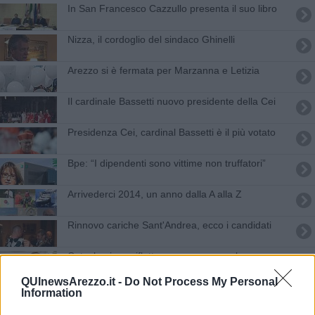
In San Francesco Cazzullo presenta il suo libro
Nizza, il cordoglio del sindaco Ghinelli
Arezzo si è fermata per Marzanna e Letizia
Il cardinale Bassetti nuovo presidente della Cei
Presidenza Cei, cardinal Bassetti è il più votato
Bpe: “I dipendenti sono vittime non truffatori”
Arrivederci 2014, un anno dalla A alla Z
Rinnovo cariche Sant'Andrea, ecco i candidati
Catechesi per riflettere e pregare per la pace
QUInewsArezzo.it -
Do Not Process My Personal
La reliquia di Papa Wojtyla per la pace in Ucraina
Information