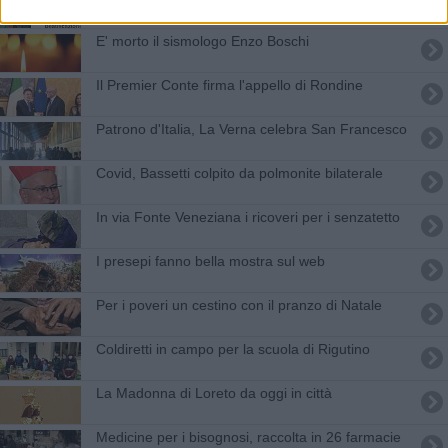
E' morto il sismologo Enzo Boschi
Il Premier Conte firma l'appello di Rondine
Patrono d'Italia, La Verna celebra San Francesco
Covid, Bassetti colpito da polmonite bilaterale
In via Fonte Veneziana i ricoveri per i senzatetto
I presepi fanno bella mostra sul web
Per i poveri un cestino con il pranzo di Natale
​Coldiretti in campo per la scuola di Rigutino
La Madonna di Loreto da oggi in città
Medicine per i bisognosi, raccolta in 26 farmacie