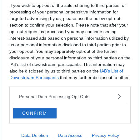
L'arcivescovo celebra 50 anni di sacerdozio
If you wish to opt-out of the sale, sharing to third parties, or
processing of your personal or sensitive information for
San Donato "regala" un nuovo organo al Duomo
targeted advertising by us, please use the below opt-out
section to confirm your selection. Please note that after your
Dal panificio aretino dono di Pasqua al Papa
opt-out request is processed you may continue seeing
interest-based ads based on personal information utilized by
Le parole di Migliavacca per Papa Francesco
us or personal information disclosed to third parties prior to
your opt-out. You may separately opt-out of the further
Il ricordo di papa Francesco in Consiglio
disclosure of your personal information by third parties on the
Comunale
IAB’s list of downstream participants. This information may
La Nefrologia ha aperto le porte agli aretini
also be disclosed by us to third parties on the
IAB’s List of
Downstream Participants
that may further disclose it to other
Fontana: “Siamo davvero felici per la nomina”
third parties.
Personal Data Processing Opt Outs
Papa Francesco ha benedetto la lancia d'oro
Concerto per gli ospiti della Caritas
CONFIRM
Terza Giostra, soddisfazione della città
Data Deletion
Data Access
Privacy Policy
La Fuci aspetta la beatificazione di Paolo VI