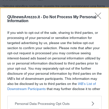
“Istruire significa costruire, queste tre parole sprigionano una forza
dirompente, ecco perché abbiamo dato il nostro contributo come
associazione alla scuola dell’infanzia Giuseppe Meacci di Rigutino –
QUInewsArezzo.it -
Do Not Process My Personal
spiega il
Presidente di Coldiretti Arezzo Lidia Castellucci
- la
Information
nostra associazione ispira la propria azione alla storia e ai principi
della scuola cristiano-sociale come recita lo statuto confederale
If you wish to opt-out of the sale, sharing to third parties, or
nazionale, è nostro dovere nel territorio, rispondere in maniera
processing of your personal or sensitive information for
concreta a situazioni delicate che si sono venute a creare negli
targeted advertising by us, please use the below opt-out
ultimi mesi anche a seguito degli effetti generati dalla pandemia in
section to confirm your selection. Please note that after your
corso”
opt-out request is processed you may continue seeing
interest-based ads based on personal information utilized by
us or personal information disclosed to third parties prior to
your opt-out. You may separately opt-out of the further
“Questa iniziativa si va ad aggiungere alle tante messe in campo
disclosure of your personal information by third parties on the
nell’ambito del
progetto 'Spesa sospesa'
– ha concluso
IAB’s list of downstream participants. This information may
Castellucci - hanno creato un sistema di solidarietà nel nostro
also be disclosed by us to third parties on the
IAB’s List of
territorio, partendo proprio dalla fonte primaria di sostentamento
Downstream Participants
that may further disclose it to other
che è il cibo che dona la vita; abbiamo voluto dare un segno
third parties.
tangibile della solidarietà degli agricoltori anche in questo contesto”
“Prosegue con singolare impegno l'
attività della scuola paritaria
Personal Data Processing Opt Outs
dell'infanzia Giuseppe Meacci di Rigutino
, a servizio del