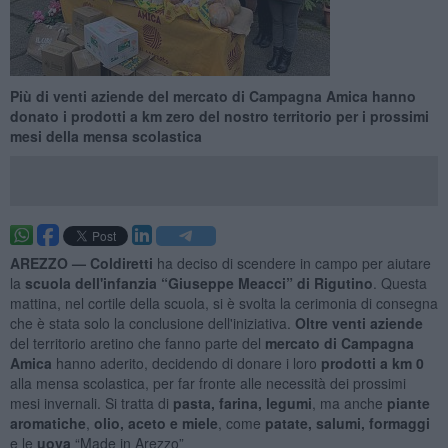
Più di venti aziende del mercato di Campagna Amica hanno
donato i prodotti a km zero del nostro territorio per i prossimi
mesi della mensa scolastica
AREZZO —
Coldiretti
ha deciso di scendere in campo per aiutare
la
scuola dell'infanzia “Giuseppe Meacci” di Rigutino
. Questa
mattina, nel cortile della scuola, si è svolta la cerimonia di consegna
che è stata solo la conclusione dell'iniziativa.
Oltre venti aziende
del territorio aretino che fanno parte del
mercato di Campagna
Amica
hanno aderito, decidendo di donare i loro
prodotti a km 0
alla mensa scolastica, per far fronte alle necessità dei prossimi
mesi invernali. Si tratta di
pasta, farina, legumi
, ma anche
piante
aromatiche
,
olio, aceto e miele
, come
patate, salumi, formaggi
e le
uova
“Made in Arezzo”