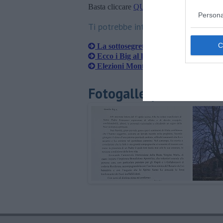
Basta cliccare
QUI
Persona
Ti potrebbe interessare anche:
La sottosegretaria Ascani giovedì a 
Ecco i Big al lavoro per la Montevar
Elezioni Montevarchi, ItaliaViva non 
Fotogallery