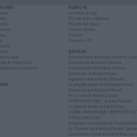
EGORIE
RUBRICHE
naca
Le notizie di oggi
tica
Più Letti della settimana
alità
Più Letti del mese
nomia
Archivio Notizie
ura
Persone
rt
Toscani in TV
tacoli
rviste
QUI BLOG
nion Leader
Racconti della domenica di Marco Celat
rese & Professioni
Disincantato di Adolfo Santoro
grammazione Cinema
Incontri d'arte di Riccardo Ferrucci
Sorridendo di Nicola Belcari
Vignaioli e vini di Nadio Stronchi
MUNI
Le pregiate penne di Pierantonio Pardi
Pagine allegre di Gianni Micheli
Psico-cose di Federica Giusti
VI PRESENTO I MIEI... di Dino Fiumalbi
Le stelle di Astrea di Edit Permay
STORIE VISPE MA NON TROPPO DISTR
di Dario Dal Canto
Progettare il benessere di Erica Fiumalbi
La Toscana della birra di Davide Cappan
Cose strane e posti assurdi di Blue Lam