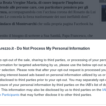
C
lla Beata Vergine Maria, di cuore imparte l’implorata
tende alle persone care, con particolare pensiero per gli
denza,
accompagnandola con l’acclusa corona del Rosario da Lui
nto Le conceda la forza trasformante dei suoi ineffabili doni”.
l sindaco di Montevarchi
che sulla propria pagina Facebook ha
entito il bisogno di scrivere a Sua Santità, Papa Francesco, che
e la volontà di dare conforto a tutti i nonni e le nonne che da
che rendono difficili i contatti con le persone più care” ha detto
ezzo.it -
Do Not Process My Personal Information
ne sono rivolte a tutti gli ospiti, ai collaboratori, ai familiari
to opt-out of the sale, sharing to third parties, or processing of your per
tevarchina nella speranza che presto possiamo tornare a vivere
formation for targeted advertising by us, please use the below opt-out s
chio per la salute”.
r selection. Please note that after your opt-out request is processed y
eing interest-based ads based on personal information utilized by us or
disclosed to third parties prior to your opt-out. You may separately opt-
losure of your personal information by third parties on the IAB’s list of
. This information may also be disclosed by us to third parties on the
IA
Participants
that may further disclose it to other third parties.
oscana iscriviti alla
Newsletter QUInews - ToscanaMedia.
amente nella tua casella di posta.