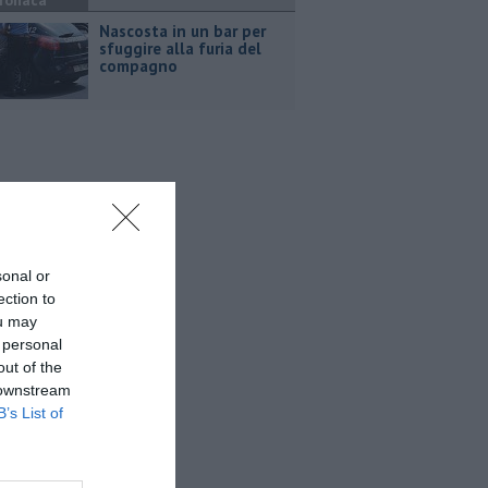
ronaca
Nascosta in un bar per
sfuggire alla furia del
compagno
sonal or
ection to
ou may
 personal
out of the
 downstream
B’s List of