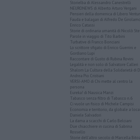
Storielba di Alessandro Canestrelli
NEURONEWS di Alberto Arturo Vergani
Pensieri della domenica di Libero Ventur
Fauda e balagan di Alfredo De Girolam
Enrico Catassi
Storie di ordinaria umanità di Nicolò Ste
Parole in viaggio di Tito Barbini
Turbative di Franco Bonciani
Lo scrittore sfigato di Enrico Guerrini e
Gordiano Lupi
Raccontare di Gusto di Rubina Rovini
Legalità e non solo di Salvatore Calleri
Shalom La Cultura della Solidarietà di 
Andrea Pio Cristiani
VERSI-AMO di Chi mette al centro la
persona
Eureka! di Nausica Manzi
Tabasco senza filtro di Tabasco n.6
Ci vuole un fisico di Michele Campisi
Economia e territorio, da globale a loca
Daniele Salvadori
La dama a scacchi di Carlo Belciani
Due chiacchiere in cucina di Sabrina
Rossello
Storie dell'altro secolo di Marcella Bito