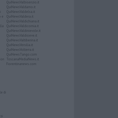
QuiNewsValbisenzio.it
QuiNewsValdarno.it
i
QuiNewsValdelsa.it
o e
QuiNewsValdera.it
QuiNewsValdichiana.it
lla
QuiNewsValdicornia.it
QuiNewsValdinievole.it
QuiNewsValdisieve.it
QuiNewsValtiberina.it
QuiNewsVersilia.it
QuiNewsVolterra.it
QuiNewsTango.com
Don
ToscanaMediaNews.it
Fiorentinanews.com
le di
zzi