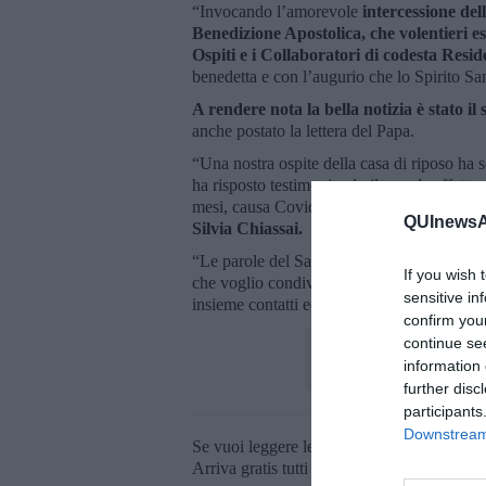
“Invocando l’amorevole
intercessione de
Benedizione Apostolica, che volentieri es
Ospiti e i Collaboratori di codesta Resi
benedetta e con l’augurio che lo Spirito Sa
A rendere nota la bella notizia è stato i
anche postato la lettera del Papa.
“Una nostra ospite della casa di riposo ha s
ha risposto testimoniando il grande affetto 
mesi, causa Covid, subiscono le restrizioni 
QUInewsAr
Silvia Chiassai.
“Le parole del Santo Padre e la Sua benedizio
If you wish 
che voglio condividere con la comunità mon
sensitive in
insieme contatti ed emozioni senza alcun ris
confirm you
continue se
information 
further disc
participants
Downstream 
Se vuoi leggere le notizie principali della T
Arriva gratis tutti i giorni alle 20:00 dirett