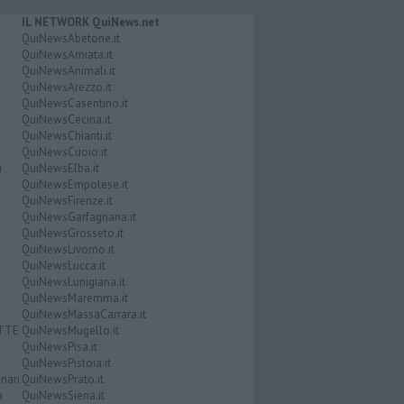
IL NETWORK QuiNews.net
QuiNewsAbetone.it
QuiNewsAmiata.it
QuiNewsAnimali.it
QuiNewsArezzo.it
QuiNewsCasentino.it
QuiNewsCecina.it
QuiNewsChianti.it
QuiNewsCuoio.it
i
QuiNewsElba.it
QuiNewsEmpolese.it
QuiNewsFirenze.it
QuiNewsGarfagnana.it
QuiNewsGrosseto.it
QuiNewsLivorno.it
QuiNewsLucca.it
QuiNewsLunigiana.it
QuiNewsMaremma.it
QuiNewsMassaCarrara.it
ATTE
QuiNewsMugello.it
QuiNewsPisa.it
QuiNewsPistoia.it
nari
QuiNewsPrato.it
a
QuiNewsSiena.it