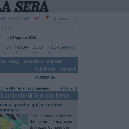
23°
35°
EO:
AREZZO
QuiNews.net
enica
09 Agosto 2026
PISA
PISTOIA
LUCCA
MASSA CARRARA
ino
Blog
Interviste
Animali
Pubblicità
Contatti
VALTIBERINA
a furia del compagno
​Tutte le offerte di lavoro in provincia di Arezzo
L'articolo di ieri più letto
enzina, gasolio, gpl, ecco dove
sparmiare
Ecco l'elenco dei prezzi
del carburante in provincia
di Arezzo. Comune per