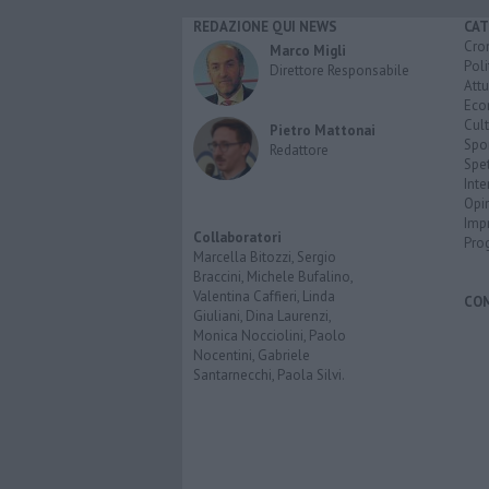
REDAZIONE QUI NEWS
CAT
Cro
Marco Migli
Poli
Direttore Responsabile
Attu
Eco
Cult
Pietro Mattonai
Spo
Redattore
Spet
Inte
Opi
Imp
Collaboratori
Pro
Marcella Bitozzi, Sergio
Braccini, Michele Bufalino,
Valentina Caffieri, Linda
CO
Giuliani, Dina Laurenzi,
Monica Nocciolini, Paolo
Nocentini, Gabriele
Santarnecchi, Paola Silvi.