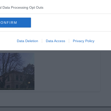
l Data Processing Opt Outs
CONFIRM
Montevarchi
chi del domani
si schiera
Data Deletion
Data Access
Privacy Policy