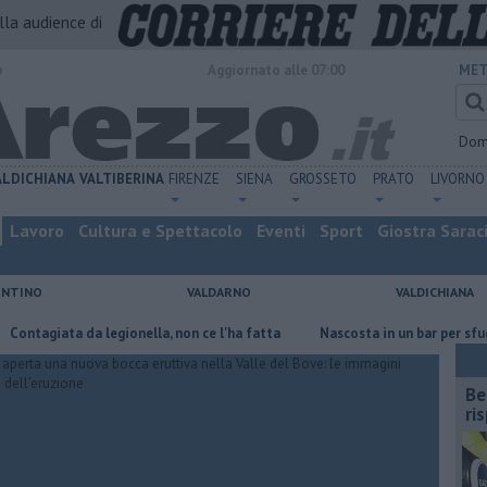
alla audience di
o
Aggiornato alle 07:00
MET
Dom
ALDICHIANA
VALTIBERINA
FIRENZE
SIENA
GROSSETO
PRATO
LIVORNO
Lavoro
Cultura e Spettacolo
Eventi
Sport
Giostra Sarac
ENTINO
VALDARNO
VALDICHIANA
ta da legionella, non ce l'ha fatta
Nascosta in un bar per sfuggire all
​B
ri