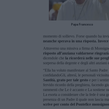
Papa Francesco
momento di sollievo. Forse quando ha inviato
neanche sperava in una risposta. Invec
Attraverso una missiva a firma di Monsig
risposto all’anziana valdarnese ringraz
dicendole che
la ricorderà nelle sue pre
sorpresa della degente e degli altri anziani e
“Ella ha voluto manifestare al Santo Padre 
confidandoGli, altresì, le personali vicissi
Santità, grato per tale gesto
e per i sentim
fervido ricordo della preghiera, facendo gi
rammenti che Le è accanto e La sostiene ne
La esorta a considerare che la fede è una 
presenza di un Padre il quale non lascia mai
scrive per conto del Pontefice monsigno