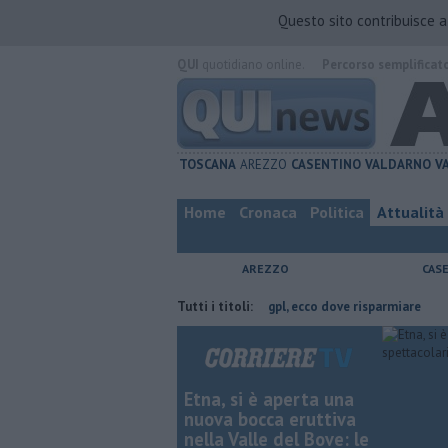
Questo sito contribuisce 
QUI
quotidiano online.
Percorso semplificat
TOSCANA
AREZZO
CASENTINO
VALDARNO
V
Home
Cronaca
Politica
Attualità
AREZZO
CAS
ncia di Arezzo
​Benzina, gasolio, gpl, ecco dove risparmiare
Tutti i titoli:
Contagia
Etna, si è aperta una
nuova bocca eruttiva
nella Valle del Bove: le