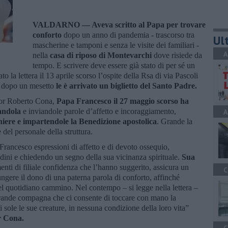
VALDARNO —
Aveva scritto al Papa per trovare
conforto
dopo un anno di pandemia - trascorso tra
Ult
mascherine e tamponi e senza le visite dei familiari -
A
nella
casa di riposo di Montevarchi
dove risiede da
tempo. E scrivere deve essere già stato di per sé un
 la lettera il 13 aprile scorso l’ospite della Rsa di via Pascoli
e
dopo un mesetto
le è arrivato un biglietto
del Santo Padre.
nor Roberto Cona,
Papa Francesco il 27 maggio scorso ha
iandola
e inviandole parole d’affetto e incoraggiamento,
A
ghiere e impartendole la Benedizione apostolica
. Grande la
 del personale della struttura.
Francesco espressioni di affetto e di devoto ossequio,
tudini e chiedendo un segno della sua vicinanza spirituale.
Sua
enti di filiale confidenza che l’hanno suggerito, assicura un
C
ungere il dono di una paterna parola di conforto, affinché
l quotidiano cammino. Nel contempo – si legge nella lettera –
grande compagna che ci consente di toccare con mano la
 sole le sue creature, in nessuna condizione della loro vita”
r Cona.