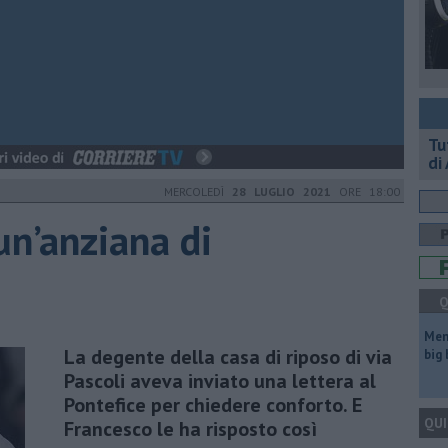
​T
di
MERCOLEDÌ
28 LUGLIO 2021
ORE 18:00
 un’anziana di
Q
Mem
La degente della casa di riposo di via
big
Pascoli aveva inviato una lettera al
Pontefice per chiedere conforto. E
QUI
Francesco le ha risposto così