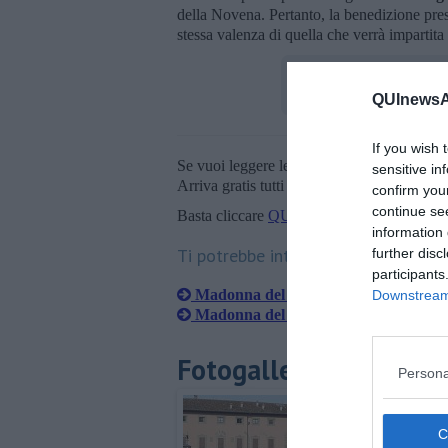
della Novena. Pertanto, la benedizione presa
stessa valenza di quella che verrà impartita
QUInewsAr
If you wish 
Se vuoi leggere le notizie principali della T
sensitive in
Arriva gratis tutti i giorni alle 20:00 dirett
confirm you
continue se
Basta cliccare
QUI
information 
Ti potrebbe interessare anche:
further disc
participants
Madonna del Conforto, inizia oggi la
Downstream 
Madonna del Conforto, devozione e in
Fotogallery
Persona