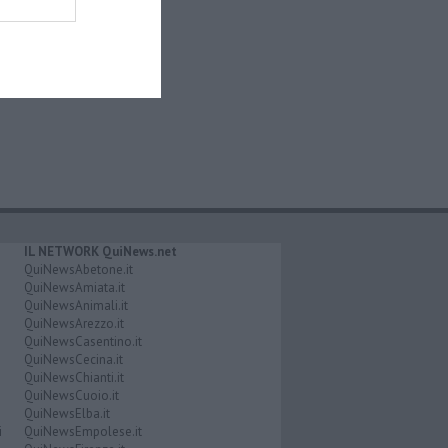
IL NETWORK QuiNews.net
QuiNewsAbetone.it
QuiNewsAmiata.it
QuiNewsAnimali.it
QuiNewsArezzo.it
QuiNewsCasentino.it
QuiNewsCecina.it
QuiNewsChianti.it
QuiNewsCuoio.it
QuiNewsElba.it
i
QuiNewsEmpolese.it