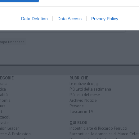
Data Deletion
Data Access
Privacy Policy
papa francesco
EGORIE
RUBRICHE
naca
Le notizie di oggi
tica
Più Letti della settimana
alità
Più Letti del mese
nomia
Archivio Notizie
ura
Persone
rt
Toscani in TV
tacoli
rviste
QUI BLOG
nion Leader
Incontri d'arte di Riccardo Ferrucci
rese & Professioni
Racconti della domenica di Marco Celat