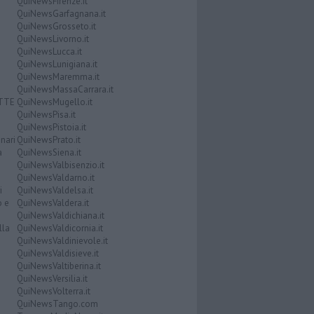
QuiNewsFirenze.it
QuiNewsGarfagnana.it
QuiNewsGrosseto.it
QuiNewsLivorno.it
QuiNewsLucca.it
QuiNewsLunigiana.it
QuiNewsMaremma.it
QuiNewsMassaCarrara.it
ATTE
QuiNewsMugello.it
QuiNewsPisa.it
QuiNewsPistoia.it
nari
QuiNewsPrato.it
a
QuiNewsSiena.it
QuiNewsValbisenzio.it
QuiNewsValdarno.it
i
QuiNewsValdelsa.it
o e
QuiNewsValdera.it
QuiNewsValdichiana.it
lla
QuiNewsValdicornia.it
QuiNewsValdinievole.it
QuiNewsValdisieve.it
QuiNewsValtiberina.it
QuiNewsVersilia.it
QuiNewsVolterra.it
QuiNewsTango.com