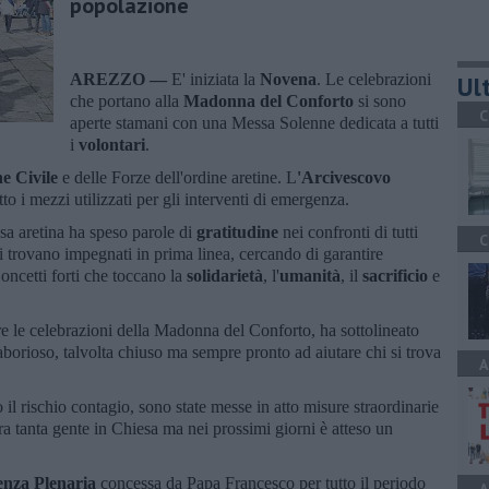
popolazione
AREZZO —
E' iniziata la
Novena
. Le celebrazioni
Ult
che portano alla
Madonna del Conforto
si sono
C
aperte stamani con una Messa Solenne dedicata a tutti
i
volontari
.
ne Civile
e delle Forze dell'ordine aretine. L
'Arcivescovo
o i mezzi utilizzati per gli interventi di emergenza.
sa aretina ha speso parole di
gratitudine
nei confronti di tutti
C
 trovano impegnati in prima linea, cercando di garantire
oncetti forti che toccano la
solidarietà
, l'
umanità
, il
sacrificio
e
re le celebrazioni della Madonna del Conforto, ha sottolineato
aborioso, talvolta chiuso ma sempre pronto ad aiutare chi si trova
A
il rischio contagio, sono state messe in atto misure straordinarie
ra tanta gente in Chiesa ma nei prossimi giorni è atteso un
enza Plenaria
concessa da Papa Francesco per tutto il periodo