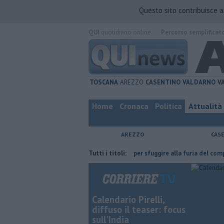
Questo sito contribuisce 
QUI
quotidiano online.
Percorso semplificat
TOSCANA
AREZZO
CASENTINO
VALDARNO
V
Home
Cronaca
Politica
Attualità
AREZZO
CAS
e l'ha fatta
Nascosta in un bar per sfuggire alla furia del compagno
Tutti i titoli:
Calendario Pirelli,
diffuso il teaser: focus
sull'India