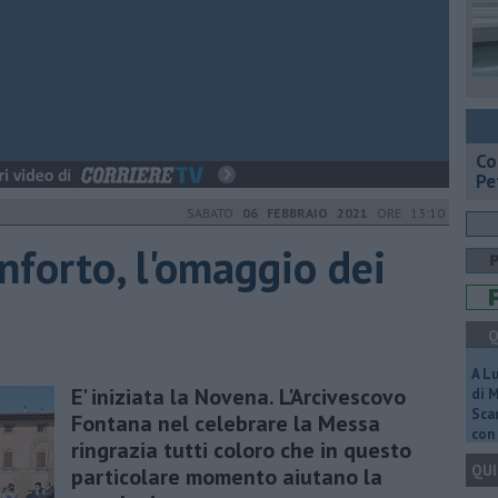
​C
Pe
SABATO
06 FEBBRAIO 2021
ORE 13:10
forto, l'omaggio dei
Q
A L
E' iniziata la Novena. L'Arcivescovo
di 
Scar
Fontana nel celebrare la Messa
con 
ringrazia tutti coloro che in questo
QUI
particolare momento aiutano la