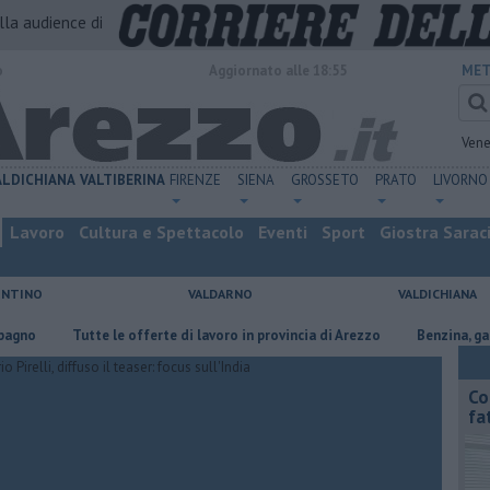
alla audience di
o
Aggiornato alle 18:55
MET
Vene
ALDICHIANA
VALTIBERINA
FIRENZE
SIENA
GROSSETO
PRATO
LIVORNO
Lavoro
Cultura e Spettacolo
Eventi
Sport
Giostra Sarac
ENTINO
VALDARNO
VALDICHIANA
​Tutte le offerte di lavoro in provincia di Arezzo
​Benzina, gasolio, gp
Co
fa