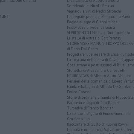
grammazione Cinema
Disincantato di Adolfo Santoro
Sorridendo di Nicola Belcari
Vignaioli e vini di Nadio Stronchi
MUNI
Le pregiate penne di Pierantonio Pardi
Pagine allegre di Gianni Micheli
Psico-cose di Federica Giusti
VI PRESENTO I MIEI... di Dino Fiumalbi
Le stelle di Astrea di Edit Permay
STORIE VISPE MA NON TROPPO DISTR
di Dario Dal Canto
Progettare il benessere di Erica Fiumalbi
La Toscana della birra di Davide Cappan
Cose strane e posti assurdi di Blue Lam
Storielba di Alessandro Canestrelli
NEURONEWS di Alberto Arturo Vergani
Pensieri della domenica di Libero Ventur
Fauda e balagan di Alfredo De Girolam
Enrico Catassi
Storie di ordinaria umanità di Nicolò Ste
Parole in viaggio di Tito Barbini
Turbative di Franco Bonciani
Lo scrittore sfigato di Enrico Guerrini e
Gordiano Lupi
Raccontare di Gusto di Rubina Rovini
Legalità e non solo di Salvatore Calleri