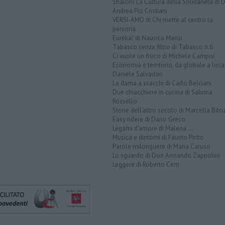
Shalom La Cultura della Solidarietà di 
Andrea Pio Cristiani
VERSI-AMO di Chi mette al centro la
persona
Eureka! di Nausica Manzi
Tabasco senza filtro di Tabasco n.6
Ci vuole un fisico di Michele Campisi
Economia e territorio, da globale a loca
Daniele Salvadori
La dama a scacchi di Carlo Belciani
Due chiacchiere in cucina di Sabrina
Rossello
Storie dell'altro secolo di Marcella Bito
Easy ridere di Dario Greco
Legami d'amore di Malena ...
Musica e dintorni di Fausto Pirìto
Parole milonguere di Maria Caruso
Lo sguardo di Don Armando Zappolini
Leggere di Roberto Cerri