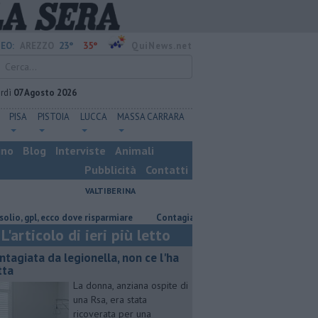
23°
35°
EO:
AREZZO
QuiNews.net
rdì
07 Agosto 2026
PISA
PISTOIA
LUCCA
MASSA CARRARA
ino
Blog
Interviste
Animali
Pubblicità
Contatti
VALTIBERINA
l, ecco dove risparmiare
Contagiata da legionella, non ce l'ha fatta
L'articolo di ieri più letto
ntagiata da legionella, non ce l'ha
tta
La donna, anziana ospite di
una Rsa, era stata
ricoverata per una