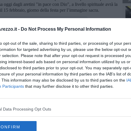
A
 oggi dagli aretini "in pace con Dio", a livello spirituale avrà la
 il 15 febbraio, giorno della festa per l’immagine sacra.
ezzo.it -
Do Not Process My Personal Information
to opt-out of the sale, sharing to third parties, or processing of your per
oscana iscriviti alla
Newsletter QUInews - ToscanaMedia.
formation for targeted advertising by us, please use the below opt-out s
amente nella tua casella di posta.
r selection. Please note that after your opt-out request is processed y
eing interest-based ads based on personal information utilized by us or
disclosed to third parties prior to your opt-out. You may separately opt-
losure of your personal information by third parties on the IAB’s list of
. This information may also be disclosed by us to third parties on the
IA
 novena
Participants
that may further disclose it to other third parties.
telligenza
l Data Processing Opt Outs
CONFIRM