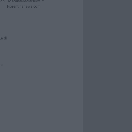
Don
ToscanaMediaNews.it
Fiorentinanews.com
le di
zzi