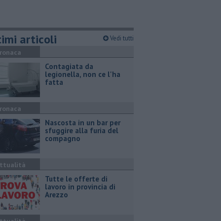
imi articoli
Vedi tutti
ronaca
Contagiata da
legionella, non ce l'ha
fatta
ronaca
Nascosta in un bar per
sfuggire alla furia del
compagno
ttualità
​Tutte le offerte di
lavoro in provincia di
Arezzo