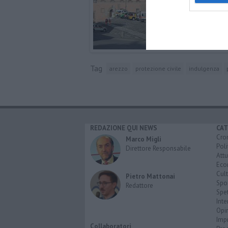
Tag
arezzo
protezione civile
indulgenza
REDAZIONE QUI NEWS
CAT
Cro
Marco Migli
Poli
Direttore Responsabile
Attu
Eco
Cult
Pietro Mattonai
Spo
Redattore
Spet
Inte
Opi
Imp
Collaboratori