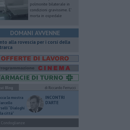
polmonite bilaterale in
condizioni gravissime. E'
morta in ospedale
DOMANI AVVENNE
onto alla rovescia per i corsi della
trarca
ui Blog
di Riccardo Ferrucci
INCONTRI
ucca la mostra
D'ARTE
Marcello
selli “Dialoghi
la città"
Condoglianze