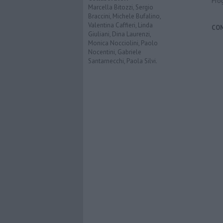
Pro
Marcella Bitozzi, Sergio
Braccini, Michele Bufalino,
Valentina Caffieri, Linda
CO
Giuliani, Dina Laurenzi,
Monica Nocciolini, Paolo
Nocentini, Gabriele
Santarnecchi, Paola Silvi.