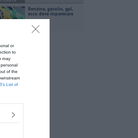
ttualità
​Benzina, gasolio, gpl,
ecco dove risparmiare
sonal or
ection to
ou may
 personal
out of the
 downstream
B’s List of