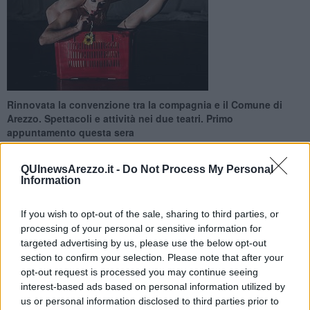
Rinnovata la convenzione tra la compagnia e il Comune di
Arezzo. Spettacoli e attività nei due teatri. Primo
appuntamento questa sera
QUInewsArezzo.it -
Do Not Process My Personal
Information
If you wish to opt-out of the sale, sharing to third parties, or
AREZZO —
Rinnovata la
convenzione triennale
tra l’associazione
processing of your personal or sensitive information for
Sosta Palmizi e il Comune di Arezzo: fino al 2019 l’associazione,
targeted advertising by us, please use the below opt-out
impegnata sul territorio aretino dal 1994, svolgerà le sue attività
section to confirm your selection. Please note that after your
artistiche e formative tra il
Teatro Mecenate e il Teatro Pietro
opt-out request is processed you may continue seeing
Aretino
, mantenendosi in linea con le direttive dell'assessorato alla
interest-based ads based on personal information utilized by
cultura della Regione Toscana, sezione Spettacolo dal Vivo, che
us or personal information disclosed to third parties prior to
riconosce Sosta Palmizi come una delle Residenze Artistiche della