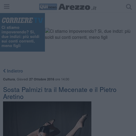
Ci stiamo
impoverendo? Sì,
due indizi: più soldi
sui conti correnti,
meno figli
Indietro
,
Giovedì
ore 14:00
Cultura
27 Ottobre 2016
Sosta Palmizi tra il Mecenate e il Pietro
Aretino