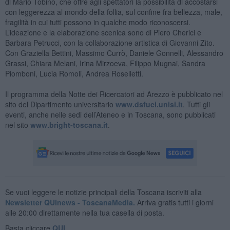
di Mario Tobino, che offre agli spettatori la possibilità di accostarsi
con leggerezza al mondo della follia, sul confine fra bellezza, male,
fragilità in cui tutti possono in qualche modo riconoscersi.
L’ideazione e la elaborazione scenica sono di Piero Cherici e
Barbara Petrucci, con la collaborazione artistica di Giovanni Zito.
Con Graziella Bettini, Massimo Currò, Daniele Gonnelli, Alessandro
Grassi, Chiara Melani, Irina Mirzoeva, Filippo Mugnai, Sandra
Piomboni, Lucia Romoli, Andrea Roselletti.
Il programma della Notte dei Ricercatori ad Arezzo è pubblicato nel
sito del Dipartimento universitario
www.dsfuci.unisi.it
. Tutti gli
eventi, anche nelle sedi dell’Ateneo e in Toscana, sono pubblicati
nel sito
www.bright-toscana.it
.
Se vuoi leggere le notizie principali della Toscana iscriviti alla
Newsletter QUInews - ToscanaMedia.
Arriva gratis tutti i giorni
alle 20:00 direttamente nella tua casella di posta.
Basta cliccare
QUI