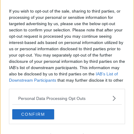
sull’esperienza dell’Action Learning Conversation con gli studenti,
che li ha visti protagonisti attivi dei processi di ricerca attraverso
If you wish to opt-out of the sale, sharing to third parties, or
questa metodologia partecipativa. “Partendo dalle situazioni di
processing of your personal or sensitive information for
incertezza e dalle problematiche che li riguardano più da vicino –
targeted advertising by us, please use the below opt-out
aggiunge la professoressa Fabbri - gli studenti possono infatti
section to confirm your selection. Please note that after your
affinare creativamente le capacità di problem-solving e di group-
opt-out request is processed you may continue seeing
working sperimentandosi come ricercatori riflessivi e collaborativi”.
interest-based ads based on personal information utilized by
Oltre alla professoressa, interverranno Claudio Melacarne, Mario
us or personal information disclosed to third parties prior to
Giampaolo e Alessandra Romano.
your opt-out. You may separately opt-out of the further
disclosure of your personal information by third parties on the
Gli appuntamenti del pomeriggio sono dedicati al tema
“Dentro e
IAB’s list of downstream participants. This information may
fuori le mura”, quelle del carcere e del manicomio
, un
also be disclosed by us to third parties on the
IAB’s List of
argomento, quest’ultimo, sul quale i ricercatori universitari sono
Downstream Participants
that may further disclose it to other
impegnati da tempo.
Alle 15.30
, nella sala dei Grandi, verrà
third parties.
presentato il progetto
“Filosofia in carcere”
, coordinato da
Simone Zacchini e già iniziato presso la Casa circondariale di
Personal Data Processing Opt Outs
Arezzo. Il progetto prevede fino a maggio un seminario al mese
durante il quale i detenuti si confronteranno con studenti e cittadini
su un tema (bellezza, solitudine, dolore, natura e altro), guidati
CONFIRM
dalla lettura di un classico della filosofia, oltre ad attività di scrittura
filosofica. Saranno presenti anche il direttore del carcere Paolo
Basco e i detenuti che partecipano al progetto.