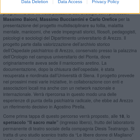
Data Deletion
Data Access
Privacy Policy
Seguirà l’incontro
“Una volta li chiamavano matti…”
, in
programma alle
17
nella palazzina dell’Orologio con i professori
Massimo Baioni, Massimo Bucciantini e Carlo Orefice
per la
presentazione del progetto multidisciplinare su follia, malattia
mentale, manicomi, che vede impegnati storici, filosofi, pedagogisti,
psicologi e sociologi del Dipartimento universitario di Arezzo. Il
progetto parte dalla valorizzazione dell’archivio storico
dell’Ospedale psichiatrico di Arezzo, conservato presso la palazzina
dell’Orologio nel campus universitario del Pionta, dove
originariamente aveva sede il manicomio aretino. La
documentazione, dopo la chiusura dell’ospedale, è stata
recuperata e riordinata dall’Università di Siena. Il progetto prevede
nei prossimi mesi varie iniziative, in collaborazione con enti e
associazioni locali ma anche con un network nazionale e
internazionale. Verrà ripercorsa in questo modo una delle
esperienze di punta della psichiatria radicale, che ebbe ad Arezzo
un riferimento decisivo in Agostino Pirella.
Come prima tappa di questo percorso verrà proposto, alle
18
, lo
spettacolo “Il sacro male”
(ingresso libero), frutto del laboratorio
permanente di teatro sociale della compagnia Diesis Teatrango. Si
tratta di uno studio scenico tratto da “Le libere donne di Magliano”