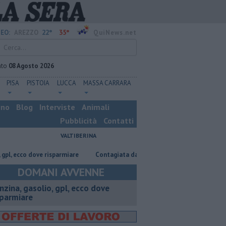
22°
35°
EO:
AREZZO
QuiNews.net
ato
08 Agosto 2026
PISA
PISTOIA
LUCCA
MASSA CARRARA
ino
Blog
Interviste
Animali
Pubblicità
Contatti
VALTIBERINA
co dove risparmiare
Contagiata da legionella, non ce l'ha fatta
Nasc
DOMANI AVVENNE
enzina, gasolio, gpl, ecco dove
sparmiare