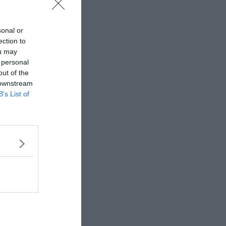
sonal or
ection to
ou may
 personal
out of the
 downstream
B’s List of