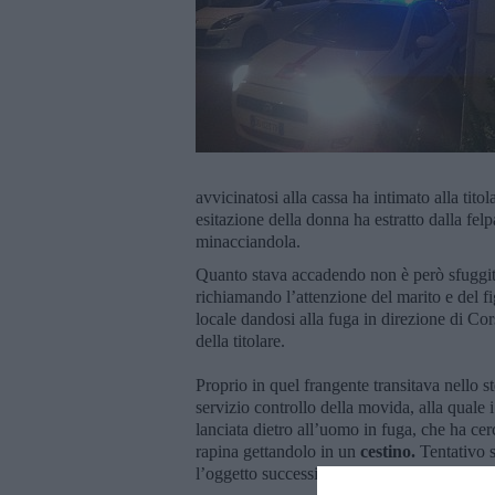
avvicinatosi alla cassa ha intimato alla titol
esitazione della donna ha estratto dalla fel
minacciandola.
Quanto stava accadendo non è però sfuggit
richiamando l’attenzione del marito e del fi
locale dandosi alla fuga in direzione di Cors
della titolare.
Proprio in quel frangente transitava nello st
servizio controllo della movida, alla quale i
lanciata dietro all’uomo in fuga, che ha cerca
rapina gettandolo in un
cestino.
Tentativo 
l’oggetto successivamente.