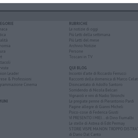
EGORIE
RUBRICHE
naca
Le notizie di oggi
tica
Più Letti della settimana
alità
Più Letti del mese
nomia
Archivio Notizie
ura
Persone
rt
Toscani in TV
tacoli
rviste
QUI BLOG
nion Leader
Incontri d'arte di Riccardo Ferrucci
rese & Professioni
Racconti della domenica di Marco Celat
grammazione Cinema
Disincantato di Adolfo Santoro
Sorridendo di Nicola Belcari
Vignaioli e vini di Nadio Stronchi
MUNI
Le pregiate penne di Pierantonio Pardi
Pagine allegre di Gianni Micheli
Psico-cose di Federica Giusti
VI PRESENTO I MIEI... di Dino Fiumalbi
Le stelle di Astrea di Edit Permay
STORIE VISPE MA NON TROPPO DISTR
di Dario Dal Canto