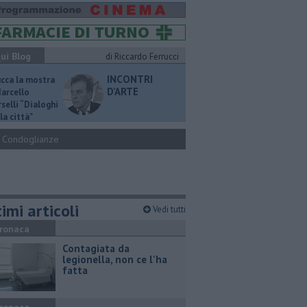
ui Blog
di Riccardo Ferrucci
INCONTRI
ucca la mostra
D'ARTE
Marcello
selli “Dialoghi
la città"
Condoglianze
imi articoli
Vedi tutti
ronaca
Contagiata da
legionella, non ce l'ha
fatta