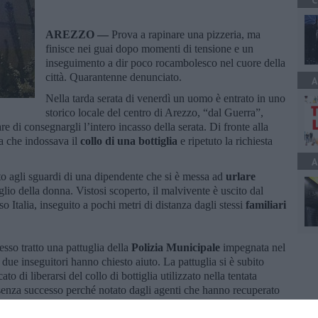
C
AREZZO —
Prova a rapinare una pizzeria, ma
finisce nei guai dopo momenti di tensione e un
inseguimento a dir poco rocambolesco nel cuore della
città. Quarantenne denunciato.
A
Nella tarda serata di venerdì un uomo è entrato in uno
storico locale del centro di Arezzo, “dal Guerra”,
are di consegnargli l’intero incasso della serata. Di fronte alla
pa che indossava il
collo di una bottiglia
e ripetuto la richiesta
A
o agli sguardi di una dipendente che si è messa ad
urlare
glio della donna. Vistosi scoperto, il malvivente è uscito dal
o Italia, inseguito a pochi metri di distanza dagli stessi
familiari
esso tratto una pattuglia della
Polizia Municipale
impegnata nel
 due inseguitori hanno chiesto aiuto. La pattuglia si è subito
to di liberarsi del collo di bottiglia utilizzato nella tentata
senza successo perché notato dagli agenti che hanno recuperato