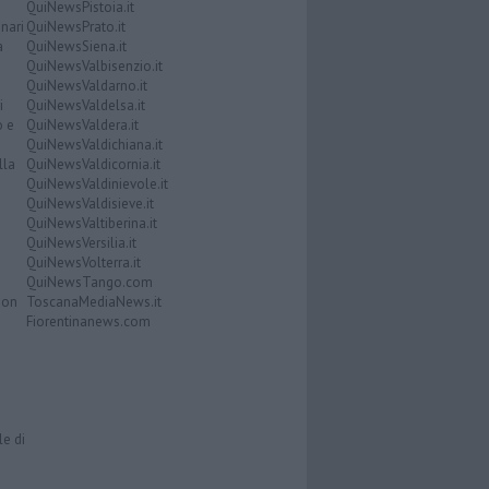
QuiNewsPistoia.it
nari
QuiNewsPrato.it
a
QuiNewsSiena.it
QuiNewsValbisenzio.it
QuiNewsValdarno.it
i
QuiNewsValdelsa.it
o e
QuiNewsValdera.it
QuiNewsValdichiana.it
lla
QuiNewsValdicornia.it
QuiNewsValdinievole.it
QuiNewsValdisieve.it
QuiNewsValtiberina.it
QuiNewsVersilia.it
QuiNewsVolterra.it
QuiNewsTango.com
Don
ToscanaMediaNews.it
Fiorentinanews.com
le di