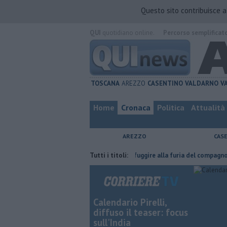
Questo sito contribuisce 
QUI
quotidiano online.
Percorso semplificat
TOSCANA
AREZZO
CASENTINO
VALDARNO
V
Home
Cronaca
Politica
Attualità
AREZZO
CAS
a fatta
Nascosta in un bar per sfuggire alla furia del compagno
Tutti i titoli:
​T
Calendario Pirelli,
diffuso il teaser: focus
sull'India