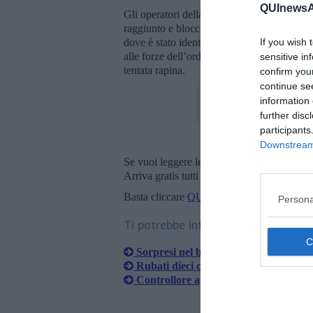
QUInewsAr
Gli operatori della municipale hanno lasciat
raggiunto e bloccato in piazza Guido Mona
dove è stato identificato: si trattava di un 
If you wish 
alle forze dell’ordine per reati contro il p
sensitive in
tentata rapina.
confirm you
continue se
information 
further disc
participants
Downstream 
Se vuoi leggere le notizie principali della T
Arriva gratis tutti i giorni alle 20:00 dirett
Basta cliccare
QUI
Persona
Ti potrebbe interessare anche:
Sorpresi nel buio a spingere lo scoot
Rubati dieci computer da una scuola 
Controllore aggredito da cinque mino