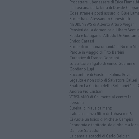
Progettare il benessere di Erica Fiumalbi
La Toscana della birra di Davide Cappan
Cose strane e posti assurdi di Blue Lam
Storielba di Alessandro Canestrelli
NEURONEWS di Alberto Arturo Vergani
Pensieri della domenica di Libero Ventur
Fauda e balagan di Alfredo De Girolam
Enrico Catassi
Storie di ordinaria umanità di Nicolò Ste
Parole in viaggio di Tito Barbini
Turbative di Franco Bonciani
Lo scrittore sfigato di Enrico Guerrini e
Gordiano Lupi
Raccontare di Gusto di Rubina Rovini
Legalità e non solo di Salvatore Calleri
Shalom La Cultura della Solidarietà di 
Andrea Pio Cristiani
VERSI-AMO di Chi mette al centro la
persona
Eureka! di Nausica Manzi
Tabasco senza filtro di Tabasco n.6
Ci vuole un fisico di Michele Campisi
Economia e territorio, da globale a loca
Daniele Salvadori
La dama a scacchi di Carlo Belciani