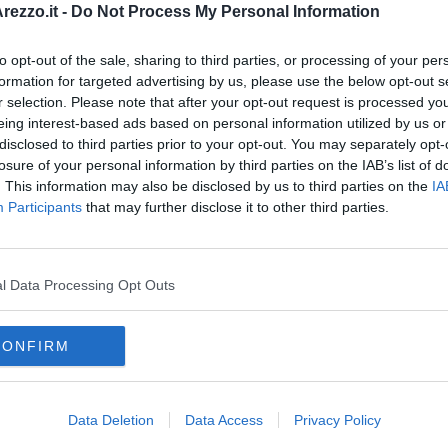
ezzo.it -
Do Not Process My Personal Information
o l'auto per mettersi all'inseguimento dell'uomo che è stato
co. È stato quindi accompagnato presso gli uffici del comando
quarantenne di nazionalità italiana residente in Valdarno e già noto
to opt-out of the sale, sharing to third parties, or processing of your per
atrimonio. L’uomo è stato quindi denunciato a piede libero per
formation for targeted advertising by us, please use the below opt-out s
r selection. Please note that after your opt-out request is processed y
eing interest-based ads based on personal information utilized by us or
disclosed to third parties prior to your opt-out. You may separately opt-
losure of your personal information by third parties on the IAB’s list of
. This information may also be disclosed by us to third parties on the
IA
Participants
that may further disclose it to other third parties.
oscana iscriviti alla
Newsletter QUInews - ToscanaMedia.
amente nella tua casella di posta.
l Data Processing Opt Outs
CONFIRM
er appena rubato
superiore
renni sul bus
Data Deletion
Data Access
Privacy Policy