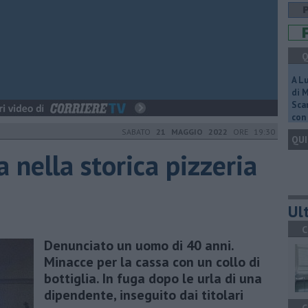
Q
A L
di 
Scar
con 
SABATO
21 MAGGIO 2022
ORE 19:30
QUI
 nella storica pizzeria
Ult
C
Denunciato un uomo di 40 anni.
Minacce per la cassa con un collo di
bottiglia. In fuga dopo le urla di una
dipendente, inseguito dai titolari