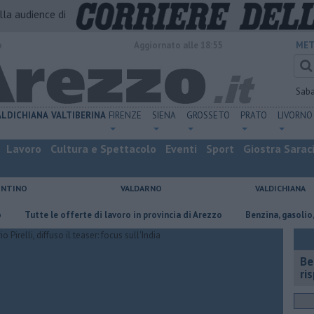
alla audience di
o
Aggiornato alle 18:55
MET
Sab
ALDICHIANA
VALTIBERINA
FIRENZE
SIENA
GROSSETO
PRATO
LIVORNO
Lavoro
Cultura e Spettacolo
Eventi
Sport
Giostra Sarac
ENTINO
VALDARNO
VALDICHIANA
utte le offerte di lavoro in provincia di Arezzo
​Benzina, gasolio, gpl, ec
​B
ri