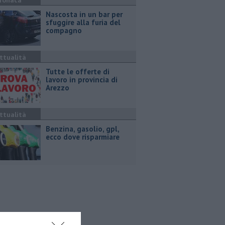
ronaca
Nascosta in un bar per
sfuggire alla furia del
compagno
ttualità
​Tutte le offerte di
lavoro in provincia di
Arezzo
ttualità
​Benzina, gasolio, gpl,
ecco dove risparmiare