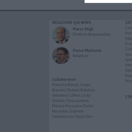
REDAZIONE QUI NEWS
CAT
Cro
Marco Migli
Poli
Direttore Responsabile
Attu
Eco
Cult
Pietro Mattonai
Spo
Redattore
Spet
Inte
Opi
Imp
Collaboratori
Pro
Marcella Bitozzi, Sergio
Braccini, Michele Bufalino,
Valentina Caffieri, Linda
CO
Giuliani, Dina Laurenzi,
Monica Nocciolini, Paolo
Nocentini, Gabriele
Santarnecchi, Paola Silvi.