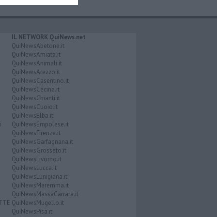
IL NETWORK QuiNews.net
QuiNewsAbetone.it
QuiNewsAmiata.it
QuiNewsAnimali.it
QuiNewsArezzo.it
QuiNewsCasentino.it
QuiNewsCecina.it
QuiNewsChianti.it
QuiNewsCuoio.it
QuiNewsElba.it
i
QuiNewsEmpolese.it
QuiNewsFirenze.it
QuiNewsGarfagnana.it
QuiNewsGrosseto.it
QuiNewsLivorno.it
QuiNewsLucca.it
QuiNewsLunigiana.it
QuiNewsMaremma.it
QuiNewsMassaCarrara.it
ATTE
QuiNewsMugello.it
QuiNewsPisa.it