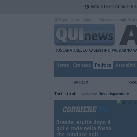
Questo sito contribuisce 
QUI
quotidiano online.
Percorso semplificat
TOSCANA
AREZZO
CASENTINO
VALDARNO
V
Home
Cronaca
Politica
Attualità
AREZZO
CAS
ovincia di Arezzo
​Benzina, gasolio, gpl, ecco dove risparmiare
Tutti i titoli:
Conta
Brasile, esulta dopo il
gol e cade nella fossa
che conduce agli