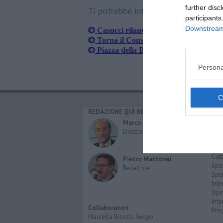
further disc
Ti potrebbe interessare anche:
participants
Downstream 
Casucci rilancia per la cittadella della
Torna il Consiglio comunale, ecco i te
Piazza della Badia e dintorni, "non c'
Persona
REDAZIONE QUI NEWS
CAT
Cro
Marco Migli
Poli
Direttore Responsabile
Attu
Eco
Cult
Pietro Mattonai
Spo
Redattore
Spet
Inte
Opi
Imp
Collaboratori
Pro
Marcella Bitozzi, Sergio