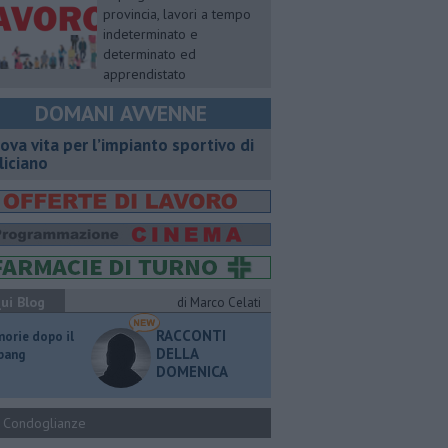
provincia, lavori a tempo
indeterminato e
determinato ed
apprendistato
DOMANI AVVENNE
ova vita per l’impianto sportivo di
liciano
ui Blog
di Marco Celati
RACCONTI
orie dopo il
DELLA
 bang
DOMENICA
Condoglianze