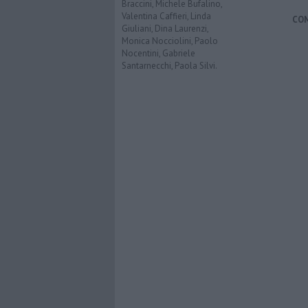
Braccini, Michele Bufalino,
Valentina Caffieri, Linda
CO
Giuliani, Dina Laurenzi,
Monica Nocciolini, Paolo
Nocentini, Gabriele
Santarnecchi, Paola Silvi.