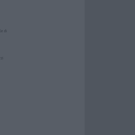
le di
zzi