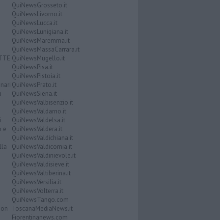
QuiNewsGrosseto.it
QuiNewsLivorno.it
QuiNewsLucca.it
QuiNewsLunigiana.it
QuiNewsMaremma.it
QuiNewsMassaCarrara.it
ATTE
QuiNewsMugello.it
QuiNewsPisa.it
QuiNewsPistoia.it
nari
QuiNewsPrato.it
a
QuiNewsSiena.it
QuiNewsValbisenzio.it
QuiNewsValdarno.it
i
QuiNewsValdelsa.it
o e
QuiNewsValdera.it
QuiNewsValdichiana.it
lla
QuiNewsValdicornia.it
QuiNewsValdinievole.it
QuiNewsValdisieve.it
QuiNewsValtiberina.it
QuiNewsVersilia.it
QuiNewsVolterra.it
QuiNewsTango.com
Don
ToscanaMediaNews.it
Fiorentinanews.com