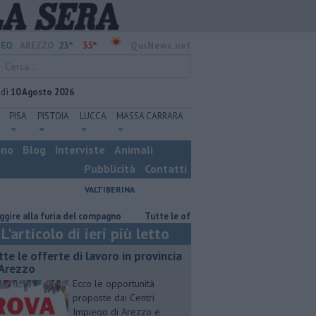
23°
35°
EO:
AREZZO
QuiNews.net
edì
10 Agosto 2026
PISA
PISTOIA
LUCCA
MASSA CARRARA
ino
Blog
Interviste
Animali
Pubblicità
Contatti
VALTIBERINA
lla furia del compagno
​Tutte le offerte di lavoro in provincia di Arezzo
L'articolo di ieri più letto
utte le offerte di lavoro in provincia
 Arezzo
Ecco le opportunità
proposte dai Centri
Impiego di Arezzo e