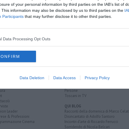
C
losure of your personal information by third parties on the IAB’s list of
. This information may also be disclosed by us to third parties on the
IA
Participants
that may further disclose it to other third parties.
 salute
mi trattati
è sicurezza"
l Data Processing Opt Outs
CONFIRM
EGORIE
RUBRICHE
naca
Le notizie di oggi
tica
Più Letti della settimana
Data Deletion
Data Access
Privacy Policy
alità
Più Letti del mese
nomia
Archivio Notizie
ura
Persone
rt
Toscani in TV
tacoli
rviste
QUI BLOG
nion Leader
Racconti della domenica di Marco Celat
rese & Professioni
Disincantato di Adolfo Santoro
grammazione Cinema
Incontri d'arte di Riccardo Ferrucci
Sorridendo di Nicola Belcari