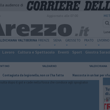
alla audience di
o
Aggiornato alle 07:00
MET
Lun
ALDICHIANA
VALTIBERINA
FIRENZE
SIENA
GROSSETO
PRATO
LIVORNO
Lavoro
Cultura e Spettacolo
Eventi
Sport
Giostra Sarac
ENTINO
VALDARNO
VALDICHIANA
giata da legionella, non ce l'ha fatta
Nascosta in un bar per sfuggire a
​T
di