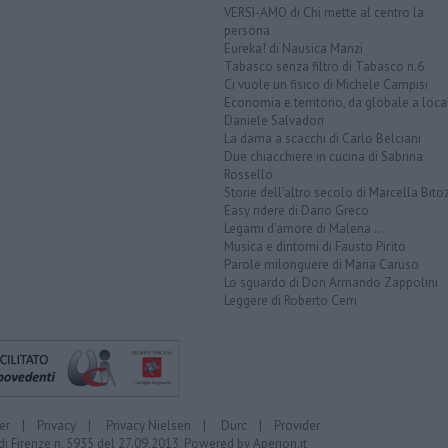
VERSI-AMO di Chi mette al centro la
persona
Eureka! di Nausica Manzi
Tabasco senza filtro di Tabasco n.6
Ci vuole un fisico di Michele Campisi
Economia e territorio, da globale a loca
Daniele Salvadori
La dama a scacchi di Carlo Belciani
Due chiacchiere in cucina di Sabrina
Rossello
Storie dell'altro secolo di Marcella Bito
Easy ridere di Dario Greco
Legami d'amore di Malena ...
Musica e dintorni di Fausto Pirìto
Parole milonguere di Maria Caruso
Lo sguardo di Don Armando Zappolini
Leggere di Roberto Cerri
er
|
Privacy
|
Privacy Nielsen
|
Durc
|
Provider
di Firenze n. 5935 del 27.09.2013. Powered by
Aperion.it