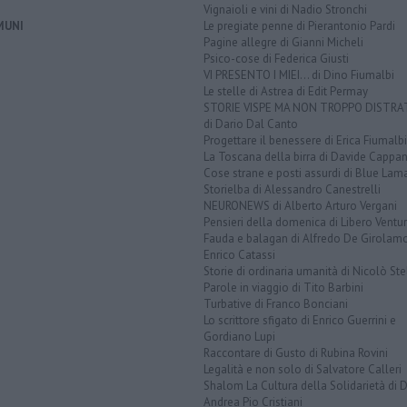
Vignaioli e vini di Nadio Stronchi
MUNI
Le pregiate penne di Pierantonio Pardi
Pagine allegre di Gianni Micheli
Psico-cose di Federica Giusti
VI PRESENTO I MIEI... di Dino Fiumalbi
Le stelle di Astrea di Edit Permay
STORIE VISPE MA NON TROPPO DISTR
di Dario Dal Canto
Progettare il benessere di Erica Fiumalbi
La Toscana della birra di Davide Cappan
Cose strane e posti assurdi di Blue Lam
Storielba di Alessandro Canestrelli
NEURONEWS di Alberto Arturo Vergani
Pensieri della domenica di Libero Ventur
Fauda e balagan di Alfredo De Girolam
Enrico Catassi
Storie di ordinaria umanità di Nicolò Ste
Parole in viaggio di Tito Barbini
Turbative di Franco Bonciani
Lo scrittore sfigato di Enrico Guerrini e
Gordiano Lupi
Raccontare di Gusto di Rubina Rovini
Legalità e non solo di Salvatore Calleri
Shalom La Cultura della Solidarietà di 
Andrea Pio Cristiani